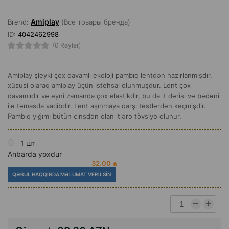
Amiplay
Brend:
(Все товары бренда)
ID:
4042462998
(0 Rəylər)
Amiplay şleyki çox davamlı ekoloji pambıq lentdən hazırlanmışdır,
xüsusi olaraq amiplay üçün istehsal olunmuşdur. Lent çox
davamlıdır və eyni zamanda çox elastikdir, bu da it dərisi və bədəni
ilə təmasda vacibdir. Lent aşınmaya qarşı testlərdən keçmişdir.
Pambıq yığımı bütün cinsdən olan itlərə tövsiyə olunur.
1 шт
Anbarda yoxdur
32.00 ₼
QƏBUL HAQQINDA MƏLUMAT VERILSIN