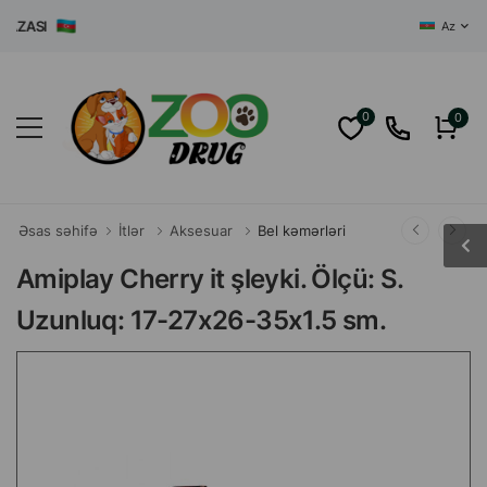
ASI
Az
0
0
Əsas səhifə
İtlər
Aksesuar
Bel kəmərləri
Amiplay Cherry it şleyki. Ölçü: S.
Uzunluq: 17-27x26-35x1.5 sm.