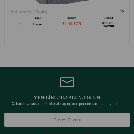
( Rəylər)
Çəki
Qiymət
Almaq
Anbarda
92.50
1 ədəd
Yoxdur
YENILIKLƏRƏ ABUNƏ OLUN
Xəbərlər və xüsusi təkliflər almaq üçün e-poçt ünvanınızı qeyd edin.