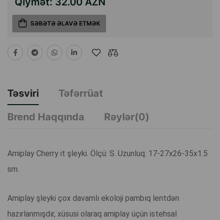
Qiymət:
32.00 AZN
SƏBƏTƏ ƏLAVƏ ETMƏK
Təsviri
Təfərrüat
Brend Haqqında
Rəylər(0)
Amiplay Cherry it şleyki. Ölçü: S. Uzunluq: 17-27x26-35x1.5
sm.
Amiplay şleyki çox davamlı ekoloji pambıq lentdən
hazırlanmışdır, xüsusi olaraq amiplay üçün istehsal