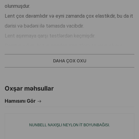
olunmuşdur.
Lent çox davamlıdır və eyni zamanda çox elastikdir, bu da it
dərisi və bədəni ilə təmasda vacibdir.
Lent aşınmaya qarşı testlərdən keçmişdir.
Pambıq yığımı bütün cinsdən olan itlərə tövsiyə olunur.
Tənzimlənən amiplay şleyki itlərin tələblərinə və
DAHA ÇOX OXU
anatomiyasına ən yaxşı şəkildə uyğun gəlir.
Hərəkətləri məhdudlaşdırmır, təzyiqin düzgün paylanmasını
təmin edir və onurğanı rahatladır.
Oxşar məhsullar
Hamısını Gör
İki kilid əlavə üstünlükdür, şleykin taxılmasını asanlaşdırır.
Qoruyucu şleyk, müxtəlif, hətta qeyri-adi it siluetlərinə daha
yaxşı uyğunlaşmaq üçün üç müstəvidə tam tənzimlənir.
NUNBELL NAXIŞLI NEYLON IT BOYUNBAĞISI.
İtin ölçüsünü, həmçinin onun temperamentini nəzərə alın —