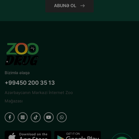
ABUNƏ OL
Bizimlə əlaqə
+99450 200 35 13
Azərbaycanın Mərkəzi İnternet Zoo
Mağazası