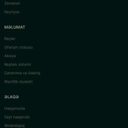
Zəmanət
Xeyriyyə
MƏLUMAT
Rəylər
Sifarişin statusu
Aksiya
Keşbek sistemi
Çatdırılma və ödəniş
Məxfilik siyasəti
ƏLAQƏ
Haqqımızda
Sayt haqqında
Əməkdaşlıq