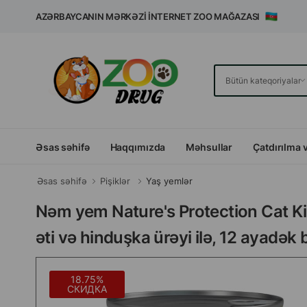
AZƏRBAYCANIN MƏRKƏZI İNTERNET ZOO MAĞAZASI
Əsas səhifə
Haqqımızda
Məhsullar
Çatdırılma 
Əsas səhifə
Pişiklər
Yaş yemlər
Nəm yem Nature's Protection Cat Ki
əti və hinduşka ürəyi ilə, 12 ayadək 
18.75%
СКИДКА