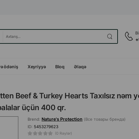
B
+
və ödəniş
Xeyriyyə
Bloq
Əlaqə
tten Beef & Turkey Hearts Taxılsız nəm 
balalar üçün 400 qr.
Nature's Protection
Brend:
(Все товары бренда)
ID:
5453279623
(0 Rəylər)