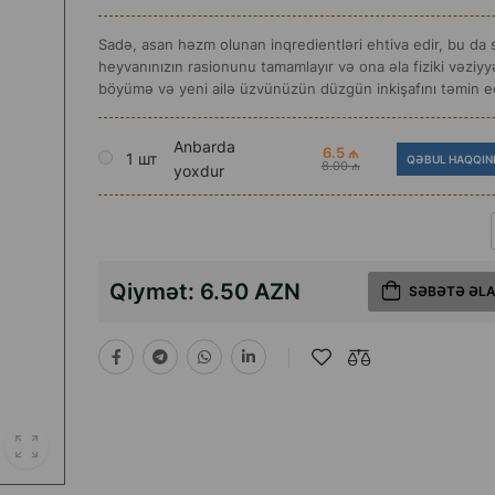
Sadə, asan həzm olunan inqredientləri ehtiva edir, bu da s
heyvanınızın rasionunu tamamlayır və ona əla fiziki vəziyy
böyümə və yeni ailə üzvünüzün düzgün inkişafını təmin ed
Anbarda
6.5 ₼
1 шт
QƏBUL HAQQIN
8.00 ₼
yoxdur
Qiymət:
6.50 AZN
SƏBƏTƏ ƏL