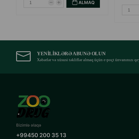
ALMAQ
YENILIKLƏRƏ ABUNƏ OLUN
Xəbərlər və xüsusi təkliflər almaq üçün e-poçt ünvanınızı qe
Bizimlə əlaqə
+99450 200 35 13