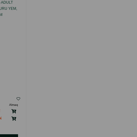
 ADULT
QOYUN ƏTINDƏN OYNAQLARIN
URU YEM,
HƏRƏKƏTLILIYI VƏ SAĞLAMLIĞINI
ZM
DƏSTƏKLƏMƏK ÜÇÜN NATURES
 BÜTÜN
PROTECTION SUPERIOR CARE QOYUN
 ÜÇÜN
ƏTINDƏN BÖYÜK IT ÜÇÜN AĞ TÜKLÜ
INDA.
YETKIN PIŞIKLƏR ÜÇÜN 150 QR.
( Rəylər)
Almaq
Çəki
Qiymət
Almaq
Anbarda
13.00
1 ədəd
Yoxdur