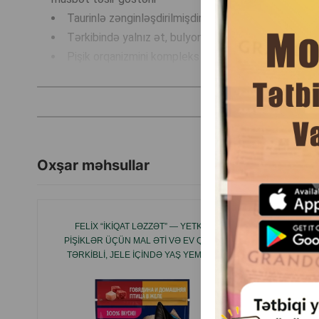
Taurinlə zənginləşdirilmişdir - pişiklərin görmə və
Tərkibində yalnız ət, bulyon və minerallar var, hamı
Pişik orqanizmini kompleks şəkildə sağlamlaşdıran v
Konservantlar, sümük unu, soya və ya taxıl əlavələr
ət yoxdur
Toyuq ətinə və taxıl məhsullarına dözümsüzlüyü ol
Yüksək yem istehlakı göstəricilərinə malikdir
Tipik analiz
Oxşar məhsullar
Komponent
zülallar
yağlar
FELIX “İKIQAT LƏZZƏT” — YETKIN
YAS YEM
kül
PIŞIKLƏR ÜÇÜN MAL ƏTI VƏ EV QUŞU
YETKIN
lif
TƏRKIBLI, JELE IÇINDƏ YAŞ YEMDIR.
nəmlik
kalorililik
D3 vitamini