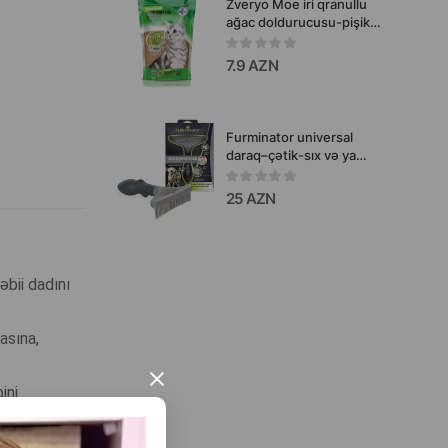
Zveryo Moe iri qranullu
ağac doldurucusu-pişik
tualeti və kiçik ev
heyvanları üçün təbii həll
7.9 AZN
yoludur
Furminator universal
daraq–çətik-sıx və ya
uzun tüklü pişik və itlər
üçün nəzərdə tutulmuş
25 AZN
çoxfunksiyalı qulluq
alətidir.
bii dadını
asına,
×
ini
yyətinə