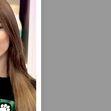
mal olunmuş
ısını Gör
 BÖYÜK
NƏM YEM ROYAL CANIN STERILIZED
Ə SOUSDA
YETKIN QISIRLAŞDIRILMIŞ PIŞIKLƏR
ÜÇÜN PAŞTET TOYUQ DADI ILƏ 85 QR.