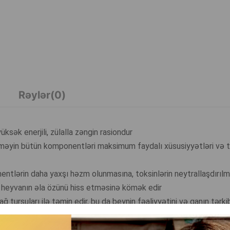
Rəylər(0)
ksək enerjili, zülalla zəngin rasiondur
eməyin bütün komponentləri maksimum faydalı xüsusiyyətləri və tə
ntlərin daha yaxşı həzm olunmasına, toksinlərin neytrallaşdırılm
ə heyvanın əla özünü hiss etməsinə kömək edir
rşuları ilə təmin edir, bu da beynin fəaliyyətini və qanın tərkib
n dəri və tüy vəziyyətinə, immunitet və sinir sistemlərinin fəali