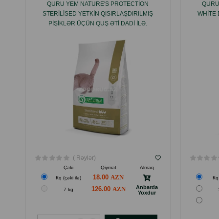
QURU YEM NATURE'S PROTECTION
QURU
STERILISED YETKIN QISIRLAŞDIRILMIŞ
WHITE 
PIŞIKLƏR ÜÇÜN QUŞ ƏTI DADI ILƏ.
( Rəylər)
Çəki
Qiymət
Almaq
18.00
Кq (çəki ilə)
Кq 
Anbarda
126.00
7 kg
Yoxdur