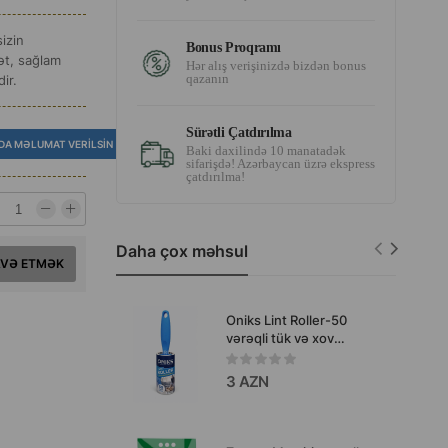
izin
Bonus Proqramı
ət, sağlam
Hər alış verişinizdə bizdən bonus
qazanın
ir.
Sürətli Çatdırılma
DA MƏLUMAT VERILSIN
Baki daxilində 10 manatadək
sifarişdə! Azərbaycan üzrə ekspress
çatdırılma!
Daha çox məhsul
AVƏ ETMƏK
Oniks Lint Roller-50
vərəqli tük və xov
təmizləmə rulonu.
3 AZN