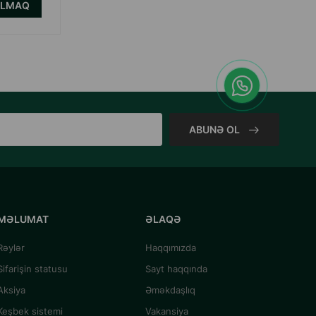
ALMAQ
ABUNƏ OL
MƏLUMAT
ƏLAQƏ
Rəylər
Haqqımızda
Sifarişin statusu
Sayt haqqında
Aksiya
Əməkdaşlıq
Keşbek sistemi
Vakansiya