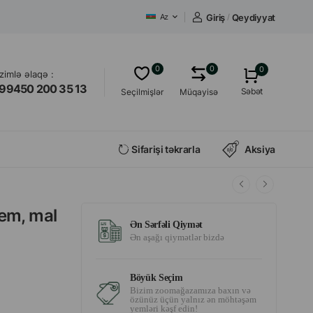
Giriş
/
Qeydiyyat
Az
0
0
0
izimlə əlaqə :
99450 200 35 13
Səbət
Seçilmişlər
Müqayisə
Sifarişi təkrarla
Aksiya
yem, mal
Ən Sərfəli Qiymət
Ən aşağı qiymətlər bizdə
Böyük Seçim
Bizim zoomağazamıza baxın və
özünüz üçün yalnız ən möhtəşəm
yemləri kəşf edin!