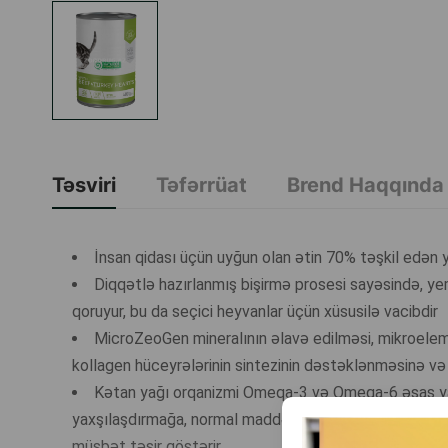
Təsviri
Təfərrüat
Brend Haqqında
İnsan qidası üçün uyğun olan ətin 70% təşkil edən yü
Diqqətlə hazırlanmış bişirmə prosesi sayəsində, y
qoruyur, bu da seçici heyvanlar üçün xüsusilə vacibdir
MicroZeoGen mineralının əlavə edilməsi, mikroeleme
kollagen hüceyrələrinin sintezinin dəstəklənməsinə v
Kətan yağı orqanizmi Omeqa-3 və Omeqa-6 əsas yağ tu
yaxşılaşdırmağa, normal maddələr mübadiləsinə, həmçini
müsbət təsir göstərir