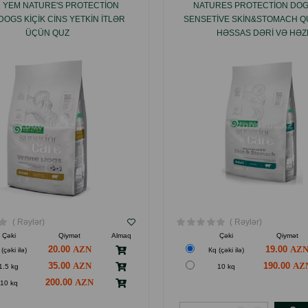
 YEM NATURE'S PROTECTION
NATURES PROTECTION DOG
DOGS KIÇIK СINS YETKIN ITLƏR
SENSETIVE SKIN&STOMACH Q
ÜÇÜN QUZ
HƏSSAS DƏRI VƏ HƏ
NORMALLAŞDIRMASI ÜÇÜN,
CINSDƏN OLAN BÖYÜKLƏR
ITLƏRIN, QOYUN ƏTI DAD
( Rəylər)
( Rəylər)
Çəki
Qiymət
Almaq
Çəki
Qiymət
20.00
19.00
(çəki ilə)
Кq (çəki ilə)
35.00
190.00
1.5 kg
10 kq
200.00
10 kq