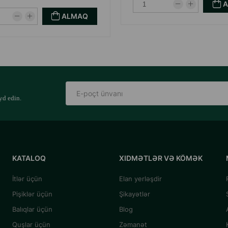
ALMAQ
yd edin.
KATALOQ
XIDMƏTLƏR VƏ KÖMƏK
İtlər üçün
Elan yerləşdir
Pişiklər üçün
Şikayətlər
Balıqlar üçün
Blog
Quşlar üçün
Zəmanət