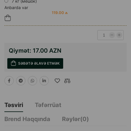
7 кг (мешок)
Anbarda var
119.00 ₼
Qiymət:
17.00 AZN
SƏBƏTƏ ƏLAVƏ ETMƏK
Təsviri
Təfərrüat
Brend Haqqında
Rəylər(0)