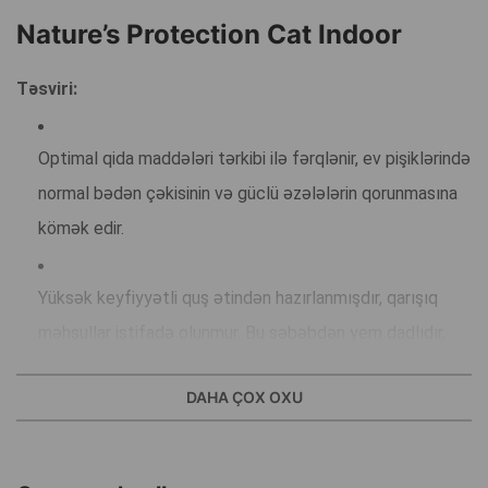
Nature’s Protection Cat Indoor
Təsviri:
Optimal qida maddələri tərkibi ilə fərqlənir, ev pişiklərində
normal bədən çəkisinin və güclü əzələlərin qorunmasına
kömək edir.
Yüksək keyfiyyətli quş ətindən hazırlanmışdır, qarışıq
məhsullar istifadə olunmur. Bu səbəbdən yem dadlıdır,
asan həzm olunur və yaxşı mənimsənilir.
DAHA ÇOX OXU
Tərkibində A, D3, E vitaminləri, selen, dəmir, sink və yod
vardır. Onlar pişiyin orqanizmini kompleks şəkildə