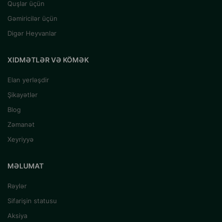
verilməlidir.
Quşlar üçün
Yeni yemə keçid tədricən, 5–7 gün ərzində aparılmalıdır.
Gəmiricilər üçün
Pişiyin həmişə təmiz və təzə suya çıxışı olmalıdır.
Digər Heyvanlar
Quru, qaranlıq və bağlı yerdə saxlayın.
XIDMƏTLƏR VƏ KÖMƏK
Elan yerləşdir
Şikayətlər
Blog
Zəmanət
Xeyriyyə
MƏLUMAT
Rəylər
Sifarişin statusu
Aksiya