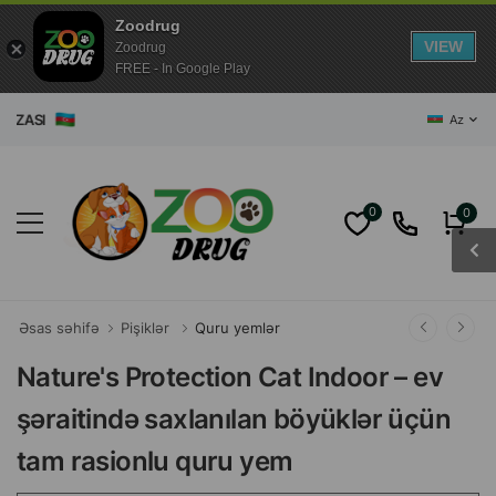
Zoodrug
VIEW
Zoodrug
FREE - In Google Play
ĞAZASI
Az
0
0
Əsas səhifə
Pişiklər
Quru yemlər
Nature's Protection Cat Indoor – ev
şəraitində saxlanılan böyüklər üçün
tam rasionlu quru yem