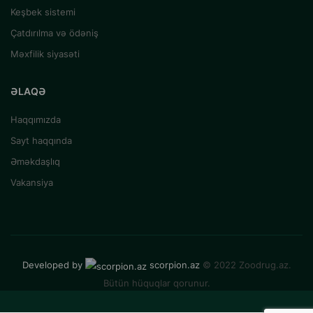
Keşbek sistemi
Çatdırılma və ödəniş
Məxfilik siyasəti
ƏLAQƏ
Haqqımızda
Sayt haqqında
Əməkdaşlıq
Vakansiya
Developed by
scorpion.az
© 2022 Zoodrug.az.
Bütün hüquqlar qorunur.