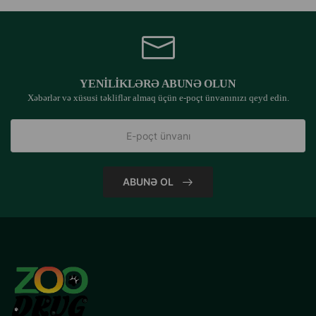
Vitamin A
20 000 BV
Vitamin D3
1 500 BV
Vitamin E
550 mq
YENILIKLƏRƏ ABUNƏ OLUN
Tərkibi:
Xəbərlər və xüsusi təkliflər almaq üçün e-poçt ünvanınızı qeyd edin.
Quş əti (39%, qurudulmuş və üyüdülmüş), düyü, qarğıdalı,
qarğıdalı qlüteni, quş yağı, şəkər çuğunduru pulpası,
selüloza, pivə mayası, balıq unu, mikronizə edilmiş
ABUNƏ OL
klinoptilolit (1%), yumurta tozu, çikoriy ekstraktı, mannan-
oligosaxaridlər (MOS), yucca ekstraktı, kalendula unu.
Əlavələr (1 kq-a): Vitamin A – 20 000 BV, Vitamin D3 – 1
500 BV, Vitamin E – 550 mq, dəmir – 50 mq, yod – 1,5 mq,
mis – 5 mq, manqan – 20 mq, sink – 115 mq, selen – 0,1 mq,
taurin – 1 000 mq, L-karnitin – 50 mq.