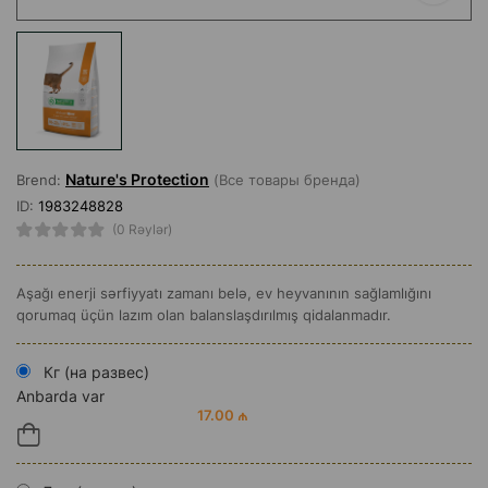
Nature's Protection
Brend:
(Все товары бренда)
ID:
1983248828
(0 Rəylər)
Aşağı enerji sərfiyyatı zamanı belə, ev heyvanının sağlamlığını
qorumaq üçün lazım olan balanslaşdırılmış qidalanmadır.
Кг (на развес)
Anbarda var
17.00 ₼