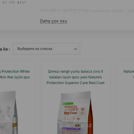
NATURE’S PROTECTION komandası işində - çətin mə
dietologiya sahəsindəki tədqiqatları yaratmaq və
Daha çox oxu
yetişdiricilərin qiymətləndirilməsinə əsaslanır. 
tanınmış baytarlar onlara ev heyvanları üçün d
NATURE’S PROTECTION SUPERIOR CARE - xüsusi ehti
a ilə :
funksional tam rasionlu Super Premium sinif qur
 Protection White
Qırmızı rəngli yunlu balaca cins it
Nature
tkin itlər üçün quz
balaları üçün quru yem Nature’s
Protection Superior Care Red Coat
Junior Grain Free Small Breeds.