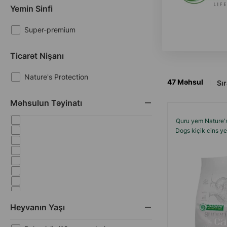
Yemin Sinfi
Super-premium
Ticarət Nişanı
Nature's Protection
47
Məhsul
Sır
Məhsulun Təyinatı
Quru yem Nature's
Dogs kiçik сins ye
Heyvanın Yaşı
Ağ tüklü itlər üçün