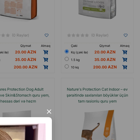
(0 Rəylər)
(0 Rəylər)
Qiymət
Almaq
Çəki
Qiymət
Almaq
20.00
20.00
ki ilə)
Кq (çəki ilə)
35.00
35.00
g
1.5 kg
200.00
200.00
10 kq
res Protection Dog Adult
Nature's Protection Cat Indoor – ev
ive Skin&Stomach quru yem,
şəraitində saxlanılan böyüklər üçün
həssas dəri və həzm
tam rasionlu quru yem
allaşdırması üçün, bütün
×
n olan böyüklər üçün itlərin,
qoyun əti dadında.