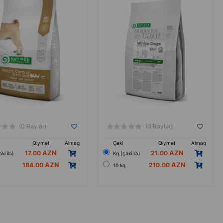
aşdırılmış qida növüdür 12kg.
quru yem
(0 Rəylər)
(0 Rəylər)
Qiymət
Almaq
Çəki
Qiymət
Almaq
17.00
21.00
ki ilə)
Кq (çəki ilə)
184.00
210.00
10 kq