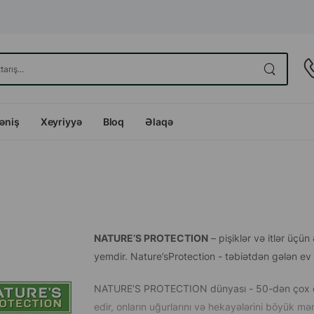
dəniş
Xeyriyyə
Bloq
Əlaqə
NATURE’S PROTECTION
– pişiklər və itlər üçü
yemdir. Nature’sProtection - təbiətdən gələn ev 
NATURE’S PROTECTION dünyası - 50-dən çox öl
edir, onların uğurlarını və hekayələrini böyük m