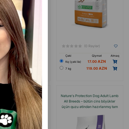
(0 Rəylər)
(0 Rəylər)
Qiymət
Almaq
Çəki
Qiymət
Almaq
19.00
17.00
ki ilə)
Кq (çəki ilə)
190.00
119.00
7 kg
s Protection Junior Lamb – 2–
Nature's Protection Dog Adult Lamb
arası balalar və böyüməkdə
All Breeds – bütün cins böyüklər
bütün cins itlər üçün quzu
üçün quzu ətindən hazırlanmış tam
ən hazırlanmış tam rasionlu
rasionlu quru yem
quru yem