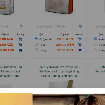
Rəylər)
(0 Rəylər)
Qiymət
Almaq
Çəki
Qiymət
Almaq
Çəki
0.00
20.00
Кq (çəki ilə)
Кq (çə
5.00
200.00
10 kq
1.5 k
00.00
35.00
1.5 kg
10 kq
s Protection Red
Quru yem Nature's Protection
Natu
l Breeds - qızılı
Sterilised yetkin qısırlaşdırılmış
Senset
 it balaları üçün
pişiklər üçün quş əti dadi ilə.
 dadlı yem.
norm
cinsdə