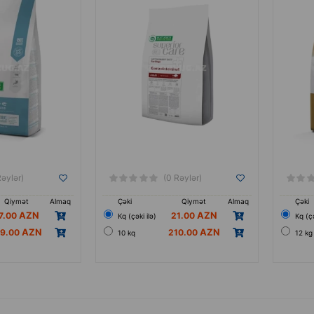
balansl
Rəylər)
(0 Rəylər)
Qiymət
Almaq
Çəki
Qiymət
Almaq
Çəki
7.00
21.00
Кq (çəki ilə)
Кq (çə
19.00
210.00
10 kq
12 kg