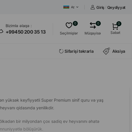
Giriş
/
Qeydiyyat
Az
0
0
0
Bizimlə əlaqə :
+99450 200 35 13
Səbət
Seçilmişlər
Müqayisə
Sifarişi təkrarla
Aksiya
n ən yüksək keyfiyyətli Super Premium sinif quru və yaş
heyvanı qidasında yenilikdir.
kədən bir milyondan çox sadiq ev heyvanını əhatə
əmnuniyyətlə bölüşürük.