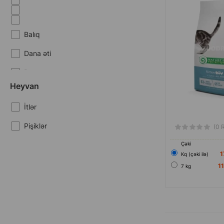
400 gr
7 kg
Balıq
75 gr
Dana əti
7.5 kg
Dovşan
85 gr
Heyvan
Ev Quşları
İtlər
Hinduşka
Pişiklər
(0 
Krevetka
Çəki
Mal əti
1
Кq (çəki ilə)
1
Ördək
7 kg
Qırqovul
Qızıl balıq