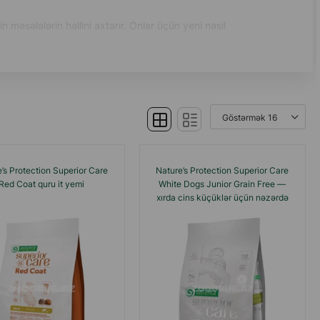
sələlərin həllini axtarır. Onlar üçün yeni nəsil
 təkmilləşdirmək vacibdir, bu da effektivlik və aparıcı
Qidalanma məsələləri üzrə ən yaxşı mütəxəssislər və
aha yaxşı dünya viziyası yaratmağa kömək edir.
yacları olan itlər və pişiklər üçün ixtisaslaşdırılmış
u yemdir.
’s Protection Superior Care
Nature’s Protection Superior Care
Red Coat quru it yemi
White Dogs Junior Grain Free —
xırda cins küçüklər üçün nəzərdə
tutulmuş dənəsiz quru yemdir.