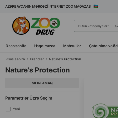
AZƏRBAYCANIN MƏRKƏZI İNTERNET ZOO MAĞAZASI
Əsas səhifə
Haqqımızda
Məhsullar
Çatdırılma və ö
Əsas səhifə
Brendlər
Nature's Protection
Nature's Protection
SIFIRLAMAQ
Parametrlər Üzrə Seçim
Yeni