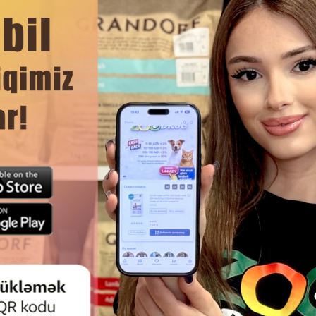
Rəylər)
(0 Rəylər)
Qiymət
Almaq
Çəki
Qiymət
Almaq
Çəki
0.00
18.00
Кq (çəki ilə)
Кq (çə
5.00
126.00
7 kg
10 kq
00.00
ion Superior Care
Nature's Protection Dog Mini Adult
Nature'
Free Adult Small
Lamb – çəkisi 1–10 kq olan xırda cins
18 ay 
almon – çəkisi 1-
böyüklər üçün quzu ətindən
olan 
 olan, qar kimi ağ
hazırlanmış tam rasionlu quru yem
ətind
 və miniatür cins
üçün losos