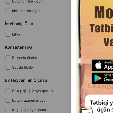
Bütün cinslər üçün
Qapalı şəraitdə yaşayanlar
kiçik cinslər üçün
Qida allergiyası
Qırmızı saçlı itlər üçün
İstehsalçı Ölkə
Qısırlaşdırılma
Litva
Stress və uyğunlaşma dövrü
(0 
Konsistensiya
Sümük və əzələ
Çəki
2
Кq (çəki ilə)
Bulyonlu tikələr
Taxılsız
3
1.5 kg
2
10 kq
Souslu tikələr
Tük və dəri
Vasvası
Ev Heyvanının Ölçüsü
Nature's Protect
Vasvası
White Dog Grain 
Bala pişik (12 aya qədər)
and Mini Breeds S
dən 10 kq-a qədər
Bütün razmerlər üçün
yuna sahib xırda
böyüklər 
Küçük (12 aya qədər)