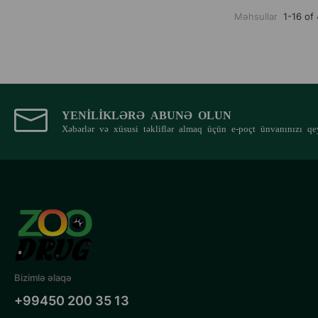
Quzu
Məhsullar
1-16 of
Toyuq
Tuna
YENILIKLƏRƏ ABUNƏ OLUN
Xəbərlər və xüsusi təkliflər almaq üçün e-poçt ünvanınızı qe
Bizimlə əlaqə
+99450 200 35 13