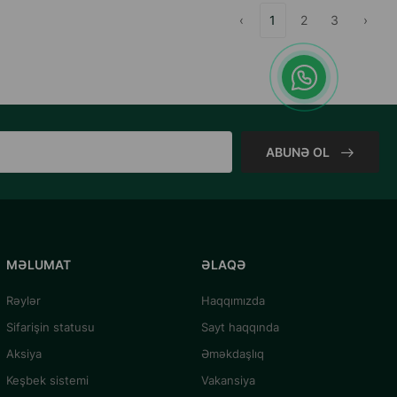
‹
1
2
3
›
ABUNƏ OL
MƏLUMAT
ƏLAQƏ
Rəylər
Haqqımızda
Sifarişin statusu
Sayt haqqında
Aksiya
Əməkdaşlıq
Keşbek sistemi
Vakansiya