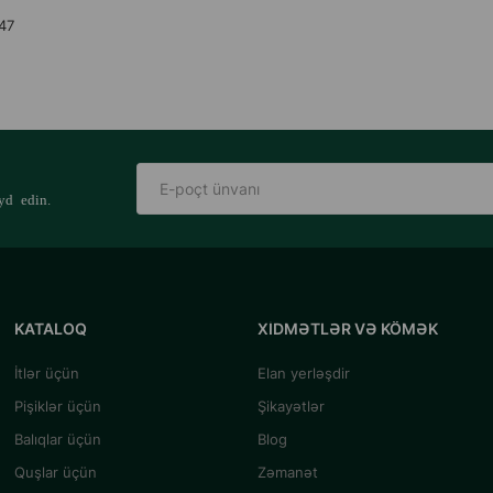
 47
yd edin.
KATALOQ
XIDMƏTLƏR VƏ KÖMƏK
İtlər üçün
Elan yerləşdir
Pişiklər üçün
Şikayətlər
Balıqlar üçün
Blog
Quşlar üçün
Zəmanət