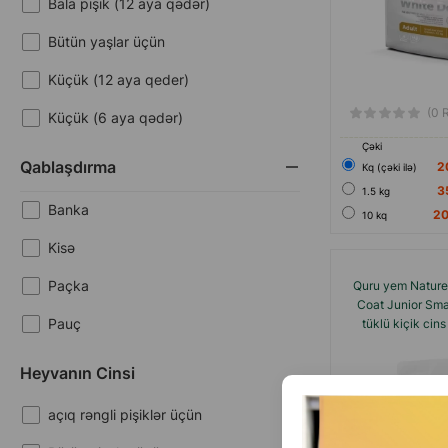
Bala pişik (12 aya qədər)
Aktivlik
Bütün yaşlar üçün
Antistres
Küçük (12 aya qeder)
Böyüyən bədən üçün
(0 
Küçük (6 aya qədər)
Çəki
Dietik
Yetkin
Qablaşdırma
2
Кq (çəki ilə)
Əzələ-hərəkət sistemi
3
1.5 kg
Banka
2
10 kq
Hamilə və laktasiya edənlər üçün
Kisə
Həssas dəri
Paçka
Quru yem Nature’
Həssas həzm
Coat Junior Smal
Pauç
tüklü kiçik cins
Hipoallergik
qızılbalıq
Heyvanın Cinsi
İmmunitet və daxili orqanlar
açıq rəngli pişiklər üçün
çəkinin normada saxlanılması