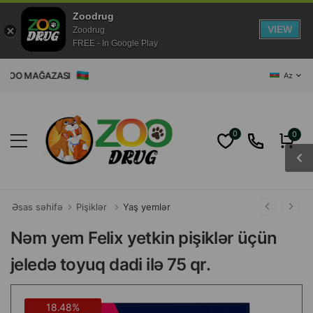
Zoodrug
VIEW
Zoodrug
FREE - In Google Play
T ZOO MAĞAZASI
Az
0
0
Əsas səhifə
Pişiklər
Yaş yemlər
Nəm yem Felix yetkin pişiklər üçün
jeledə toyuq dadi ilə 75 qr.
18.48%