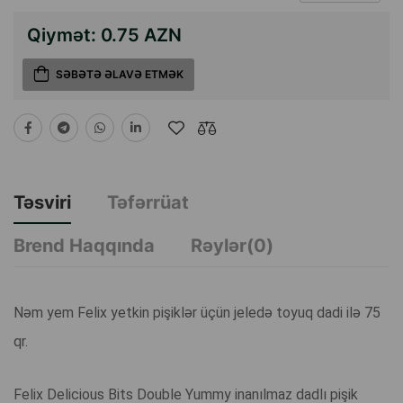
Qiymət:
0.75 AZN
SƏBƏTƏ ƏLAVƏ ETMƏK
Təsviri
Təfərrüat
Brend Haqqında
Rəylər(0)
Nəm yem Felix yetkin pişiklər üçün jeledə toyuq dadi ilə 75
qr.
Felix Delicious Bits Double Yummy inanılmaz dadlı pişik