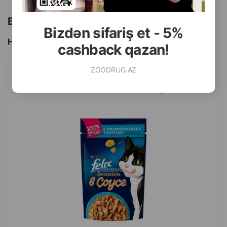
Bu brendin başqa məhsulları
Bizdən sifariş et - 5%
Hamısını Gör
cashback qazan!
ZOODRUG.AZ
NƏM YEM FELIX SENSATIONS PIŞIKLƏR ÜÇÜN SOUSDA
POMIDOR VƏ TRESKA DADI ILƏ 75 QR.