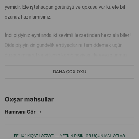
yemidir. Elə iştahaaçan görünüşü və qoxusu var ki, elə bil
özünüz hazırlamısınız.
İndi pişiyiniz eyni anda iki sevimli ləzzətindən həzz ala bilər!
Qida pişiyinizin gündəlik ehtiyaclarını tam ödəmək üçün
düzgün mineral və vitamin kombinasiyası ilə əvəzolunmaz
Omeqa-6 yağ turşularının mənbəyidir.
DAHA ÇOX OXU
Üstünlüklər:
Əlavə süni dadlar və konservantlar yoxdur.
Oxşar məhsullar
Hər gün üçün müxtəlif ləzzətlər və teksturalar.
Keyfiyyətli inqrediyentlərdən hazırlanıb.
Hamısını Gör
100% - balanslaşdırılmış qida.
Tərkibi: ət və onun emal məhsulları (onlardan toyuq 4%),
FELIX “İKIQAT LƏZZƏT” — YETKIN PIŞIKLƏR ÜÇÜN MAL ƏTI VƏ