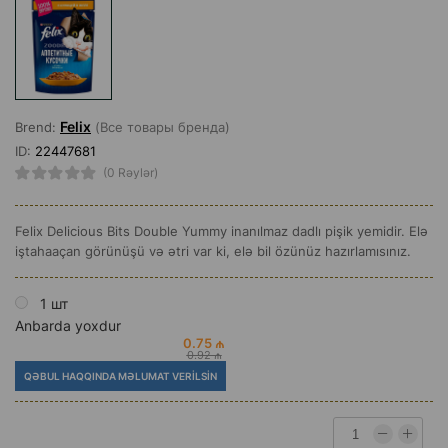
Felix
Brend:
(Все товары бренда)
ID:
22447681
(0 Rəylər)
Felix Delicious Bits Double Yummy inanılmaz dadlı pişik yemidir. Elə
iştahaaçan görünüşü və ətri var ki, elə bil özünüz hazırlamısınız.
1 шт
Anbarda yoxdur
0.75 ₼
0.92 ₼
QƏBUL HAQQINDA MƏLUMAT VERILSIN