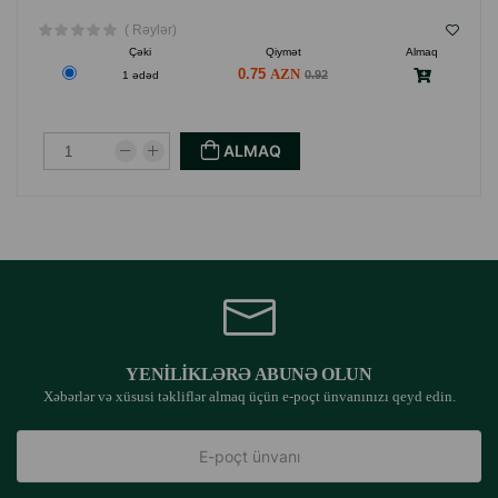
( Rəylər)
Çəki
Qiymət
Almaq
0.75
0.92
1 ədəd
ALMAQ
YENILIKLƏRƏ ABUNƏ OLUN
Xəbərlər və xüsusi təkliflər almaq üçün e-poçt ünvanınızı qeyd edin.