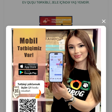
EV QUŞU TƏRKIBLI, JELE IÇINDƏ YAŞ YEMDIR.
bitki mənşəli protein ekstraktları, balıq və onun emal
məhsulları, minerallar, amin turşuları, qatılaşdırıcılar, şəkərlər,
vitaminlər.
×
İstehsalçı ölkə: Rusiya.
( Rəylər)
Çəki
Qiymət
Almaq
0.75
0.92
1 ədəd
ALMAQ