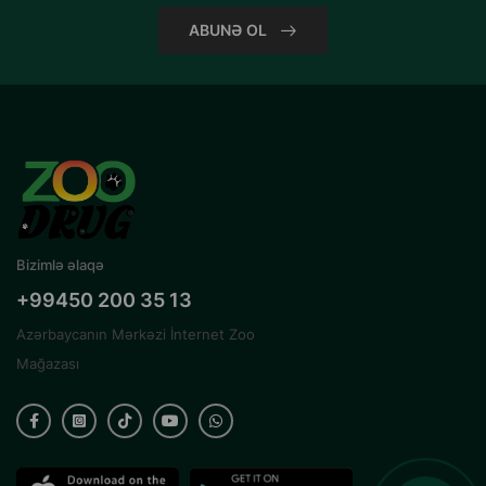
ABUNƏ OL
Bizimlə əlaqə
+99450 200 35 13
Azərbaycanın Mərkəzi İnternet Zoo
Mağazası