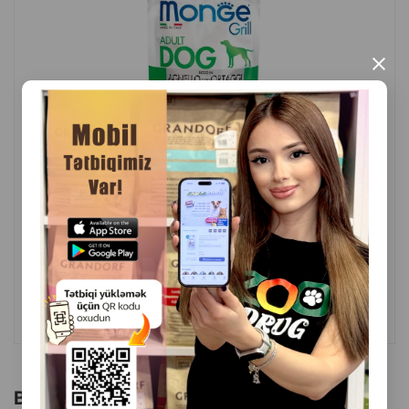
İstehsalçı ölkə: İtaliya.
×
( Rəylər)
Çəki
Qiymət
Almaq
1.80
1 ədəd
ALMAQ
Bu brendin başqa məhsulları