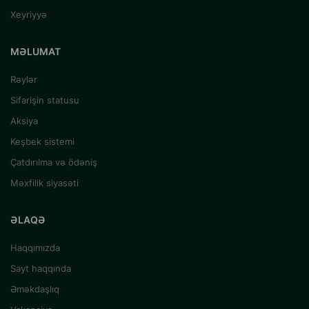
Xeyriyyə
MƏLUMAT
Rəylər
Sifarişin statusu
Aksiya
Keşbek sistemi
Çatdırılma və ödəniş
Məxfilik siyasəti
ƏLAQƏ
Haqqımızda
Sayt haqqında
Əməkdaşlıq