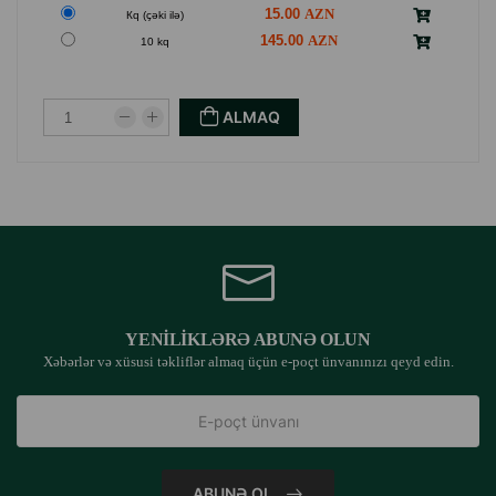
15.00
Кq (çəki ilə)
145.00
10 kq
ALMAQ
YENILIKLƏRƏ ABUNƏ OLUN
Xəbərlər və xüsusi təkliflər almaq üçün e-poçt ünvanınızı qeyd edin.
ABUNƏ OL