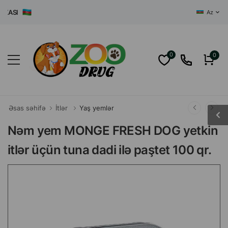
SI
Az
0
0
Əsas səhifə
İtlər
Yaş yemlər
Nəm yem MONGE FRESH DOG yetkin
itlər üçün tuna dadi ilə paştet 100 qr.