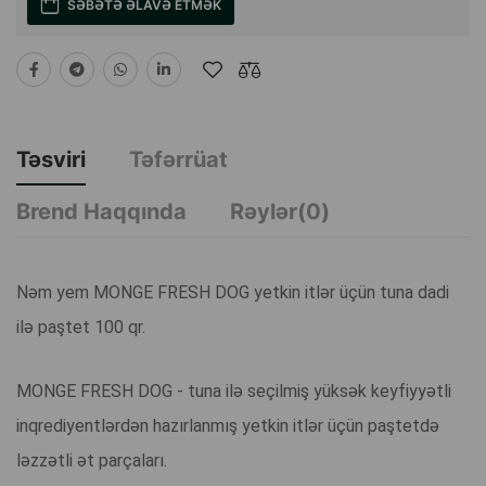
SƏBƏTƏ ƏLAVƏ ETMƏK
Təsviri
Təfərrüat
Brend Haqqında
Rəylər(0)
Nəm yem MONGE FRESH DOG yetkin itlər üçün tuna dadi
ilə paştet 100 qr.
MONGE FRESH DOG - tuna ilə seçilmiş yüksək keyfiyyətli
inqrediyentlərdən hazırlanmış yetkin itlər üçün paştetdə
ləzzətli ət parçaları.