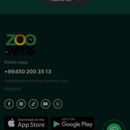
Bizimlə əlaqə
+99450 200 35 13
Azərbaycanın Mərkəzi İnternet Zoo
Mağazası