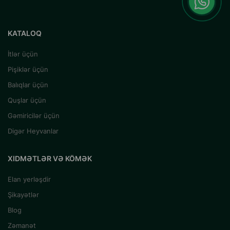
KATALOQ
İtlər üçün
Pişiklər üçün
Balıqlar üçün
Quşlar üçün
Gəmiricilər üçün
Digər Heyvanlar
XIDMƏTLƏR VƏ KÖMƏK
Elan yerləşdir
Şikayətlər
Blog
Zəmanət