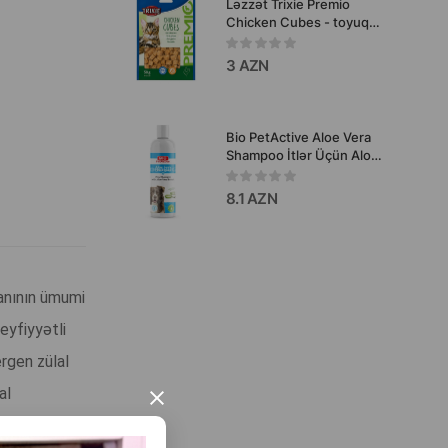
Ləzzət Trixie Premio
Chicken Cubes - toyuq
ilə pişiklər üçün zərif
kubiklər 50 qr #42706.
3 AZN
Bio PetActive Aloe Vera
Shampoo İtlər Üçün Aloe
Vera Ekstraktı ilə Şampun
250 ml.
8.1 AZN
nının ümumi
keyfiyyətli
ergen zülal
al
×
oxuya