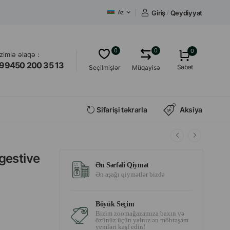
Giriş
/
Qeydiyyat
Az
0
0
0
izimlə əlaqə :
99450 200 35 13
Səbət
Seçilmişlər
Müqayisə
Sifarişi təkrarla
Aksiya
gestive
Ən Sərfəli Qiymət
Ən aşağı qiymətlər bizdə
Böyük Seçim
Bizim zoomağazamıza baxın və
özünüz üçün yalnız ən möhtəşəm
yemləri kəşf edin!