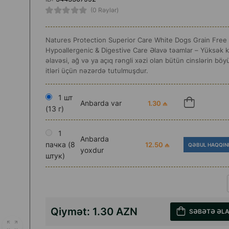
(0 Rəylər)
Natures Protection Superior Care White Dogs Grain Free
Hypoallergenic & Digestive Care Əlavə təamlar – Yüksək ke
əlavəsi, ağ və ya açıq rəngli xəzi olan bütün cinslərin bö
itləri üçün nəzərdə tutulmuşdur.
1 шт
Anbarda var
1.30 ₼
(13 г)
1
Anbarda
пачка (8
12.50 ₼
QƏBUL HAQQIN
yoxdur
штук)
Qiymət:
1.30 AZN
SƏBƏTƏ ƏL