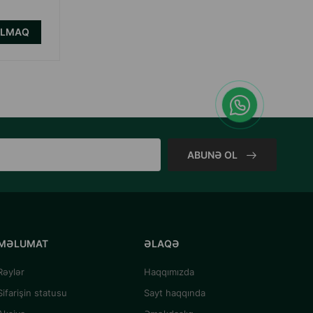
ALMAQ
ABUNƏ OL
MƏLUMAT
ƏLAQƏ
Rəylər
Haqqımızda
Sifarişin statusu
Sayt haqqında