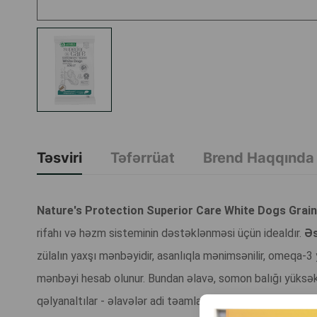
Təsviri
Təfərrüat
Brend Haqqında
Nature's Protection Superior Care White Dogs Grain 
rifahı və həzm sisteminin dəstəklənməsi üçün idealdır.
Əs
zülalın yaxşı mənbəyidir, asanlıqla mənimsənilir, omeqa-3 y
mənbəyi hesab olunur. Bundan əlavə, somon balığı yüksək 
qəlyanaltılar - əlavələr adi təamlarla müqayisədə daha n