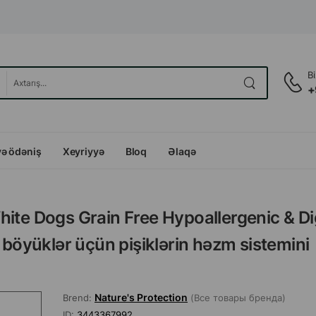
B
+
və ödəniş
Xeyriyyə
Bloq
Əlaqə
hite Dogs Grain Free Hypoallergenic & Di
 böyüklər üçün pişiklərin həzm sistemini
Nature's Protection
Brend:
(Все товары бренда)
ID:
3443367992