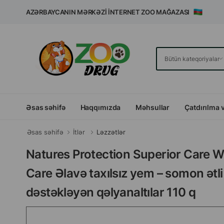
AZƏRBAYCANIN MƏRKƏZI İNTERNET ZOO MAĞAZASI
Əsas səhifə
Haqqımızda
Məhsullar
Çatdırılma 
Əsas səhifə
İtlər
Ləzzətlər
Natures Protection Superior Care W
Care Əlavə taxılsız yem – somon ətli
dəstəkləyən qəlyanaltılar 110 q