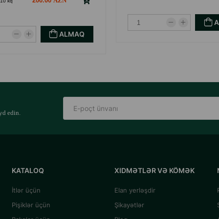
200.00
10 kq
ALMAQ
yd edin.
KATALOQ
XIDMƏTLƏR VƏ KÖMƏK
İtlər üçün
Elan yerləşdir
Pişiklər üçün
Şikayətlər