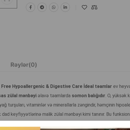
Rəylər(0)
Free Hypoallergenic & Digestive Care İdeal təamlar
ev heyva
as zülal mənbəyi
əlavə təamlarda
somon balığıdır
. O, yüksək 
ağ turşuları, vitaminlər və minerallarla zəngindir, həmçinin hipoal
dad keyfiyyətlərinə malik zülal mənbəyi kimi tanınır. Bu funksion
əmli və yumşaq teksturaya malikdir. Nəmli məhsullar daha təbii q