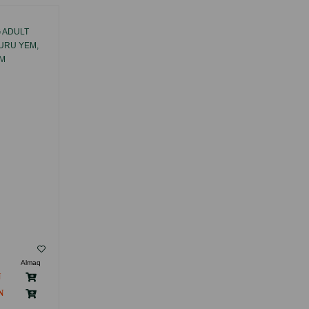
 ADULT
QOYUN ƏTINDƏN OYNAQLARIN
URU YEM,
HƏRƏKƏTLILIYI VƏ SAĞLAMLIĞINI
ZM
DƏSTƏKLƏMƏK ÜÇÜN NATURES
 BÜTÜN
PROTECTION SUPERIOR CARE QOYUN
 ÜÇÜN
ƏTINDƏN BÖYÜK IT ÜÇÜN AĞ TÜKLÜ
INDA.
YETKIN PIŞIKLƏR ÜÇÜN 150 QR.
( Rəylər)
Almaq
Çəki
Qiymət
Almaq
Anbarda
13.00
1 ədəd
Yoxdur