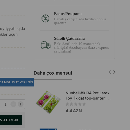
Bonus Proqramı
Hər alış verişinizdə bizdən bonus
qazanın
yfiyyətli qida
yüklər üçün
Sürətli Çatdırılma
Baki daxilində 10 manatadək
sifarişdə! Azərbaycan üzrə ekspress
çatdırılma!
Daha çox məhsul
DA MƏLUMAT VERILSIN
Nunbell #0134 Pet Latex
Toy “İkiqat top-qantel” it
oyuncağı.
4.4 AZN
AVƏ ETMƏK