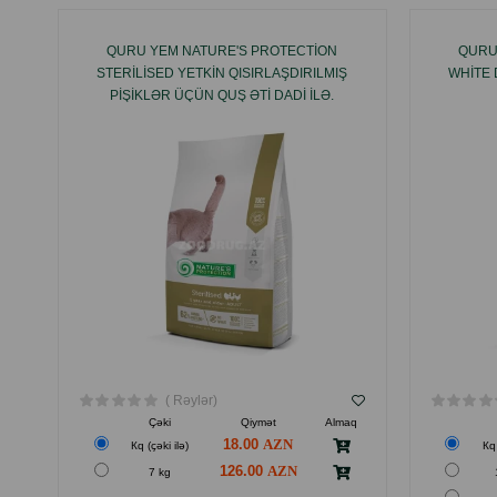
QURU YEM NATURE'S PROTECTION
QURU
STERILISED YETKIN QISIRLAŞDIRILMIŞ
WHITE 
PIŞIKLƏR ÜÇÜN QUŞ ƏTI DADI ILƏ.
( Rəylər)
Çəki
Qiymət
Almaq
18.00
Кq (çəki ilə)
Кq 
126.00
7 kg