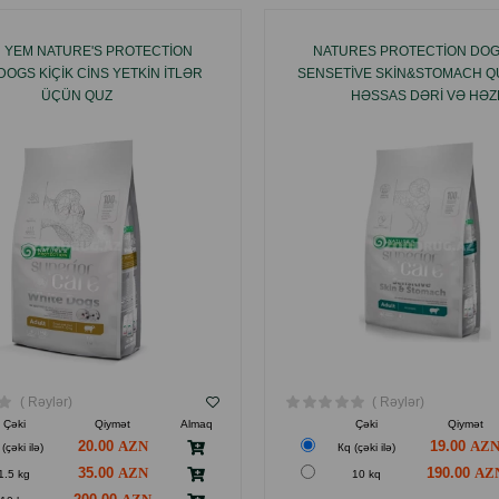
 YEM NATURE'S PROTECTION
NATURES PROTECTION DOG
DOGS KIÇIK СINS YETKIN ITLƏR
SENSETIVE SKIN&STOMACH Q
ÜÇÜN QUZ
HƏSSAS DƏRI VƏ HƏ
NORMALLAŞDIRMASI ÜÇÜN,
CINSDƏN OLAN BÖYÜKLƏR
ITLƏRIN, QOYUN ƏTI DAD
( Rəylər)
( Rəylər)
Çəki
Qiymət
Almaq
Çəki
Qiymət
20.00
19.00
(çəki ilə)
Кq (çəki ilə)
35.00
190.00
1.5 kg
10 kq