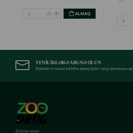
ALMAQ
YENILIKLƏRƏ ABUNƏ OLUN
Xəbərlər və xüsusi təkliflər almaq üçün e-poçt ünvanınızı qe
Bizimlə əlaqə