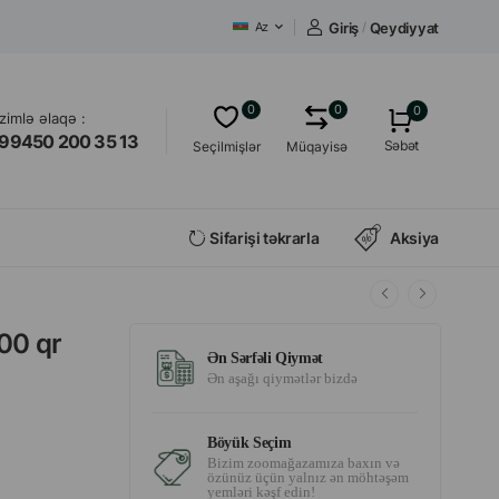
Giriş
/
Qeydiyyat
Az
0
0
0
izimlə əlaqə :
99450 200 35 13
Səbət
Seçilmişlər
Müqayisə
Sifarişi təkrarla
Aksiya
100 qr
Ən Sərfəli Qiymət
Ən aşağı qiymətlər bizdə
Böyük Seçim
Bizim zoomağazamıza baxın və
özünüz üçün yalnız ən möhtəşəm
yemləri kəşf edin!