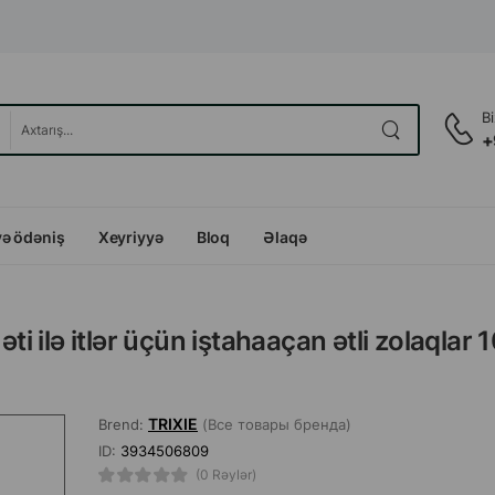
B
+
və ödəniş
Xeyriyyə
Bloq
Əlaqə
ti ilə itlər üçün iştahaaçan ətli zolaqlar 
TRIXIE
Brend:
(Все товары бренда)
ID:
3934506809
(0 Rəylər)