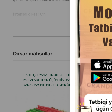
İstehsal ölkəsi: Çin.
Oxşar məhsullar
DADLI QƏLYANAT TRIXIE 2610 JEVEL
8IN1 DE
PAZLALARI İTLƏR ÜÇÜN DİŞ DAŞININ
MAL 
YARANMASINI ƏNGƏLLƏMƏK ÜÇÜN.
MÜKAFA
ÇEYNƏMƏ