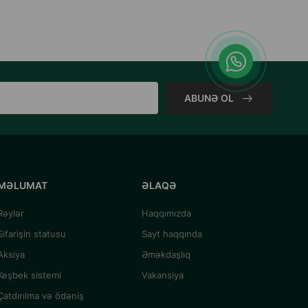
ABUNƏ OL
MƏLUMAT
ƏLAQƏ
Rəylər
Haqqımızda
Sifarişin statusu
Sayt haqqında
Aksiya
Əməkdaşlıq
Keşbek sistemi
Vakansiya
Çatdırılma və ödəniş