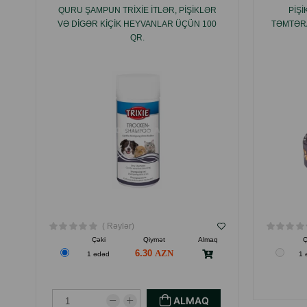
QURU ŞAMPUN TRIXIE ITLƏR, PIŞIKLƏR
PIŞ
VƏ DIGƏR KIÇIK HEYVANLAR ÜÇÜN 100
TƏMTƏRA
QR.
( Rəylər)
Çəki
Qiymət
Almaq
Ç
6.30
1 ədəd
1 
ALMAQ