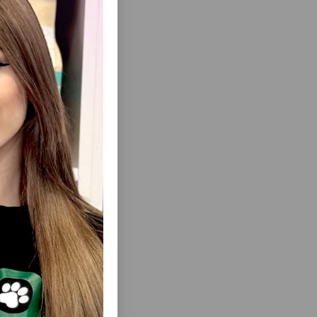
ısını Gör
RAPPED
WANPY TASTY MEAT PASTE — QUZU ƏTI,
ANMIŞ,
YERKÖKÜ VƏ YAŞIL NOXUD ILƏ (90 Q)
NƏMƏ