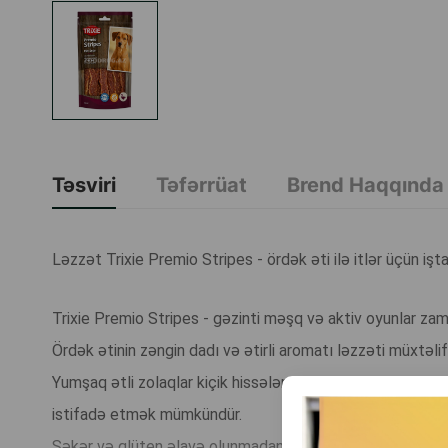
Təsviri
Təfərrüat
Brend Haqqında
Ləzzət Trixie Premio Stripes - ördək əti ilə itlər üçün iş
Trixie Premio Stripes - gəzinti məşq və aktiv oyunlar za
Ördək ətinin zəngin dadı və ətirli aromatı ləzzəti müxtəlif 
Yumşaq ətli zolaqlar kiçik hissələrə rahat bölünür buna gö
istifadə etmək mümkündür.
Şəkər və qlüten əlavə olunmadan hazırlanmışdır.