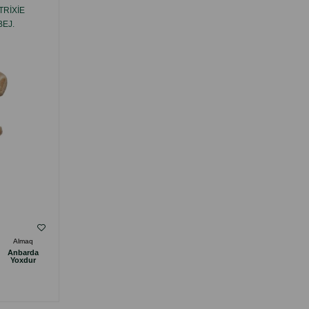
RIXIE
KASA TRIXIE KERAMIK. RƏNG: AĞ-BOZ.
BEJ.
HƏCMI: 600 ML.
( Rəylər)
Almaq
Çəki
Qiymət
Almaq
Anbarda
Anbarda
14.00
1 ədəd
Yoxdur
Yoxdur