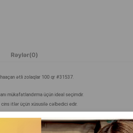
Rəylər(0)
tahaaçan ətli zolaqlar 100 qr #31537.
manı mükafatlandırma üçün ideal seçimdir.
cins itlər üçün xüsusilə cəlbedici edir.
rə onları gündəlik qəlyanaltı və ya yaxşı davranış üçün dadlı mük