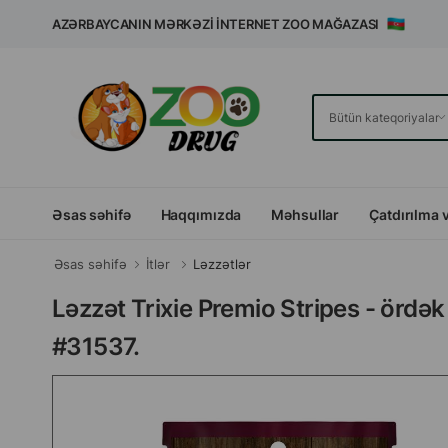
AZƏRBAYCANIN MƏRKƏZI İNTERNET ZOO MAĞAZASI
Əsas səhifə
Haqqımızda
Məhsullar
Çatdırılma 
Əsas səhifə
İtlər
Ləzzətlər
Ləzzət Trixie Premio Stripes - ördək ə
#31537.