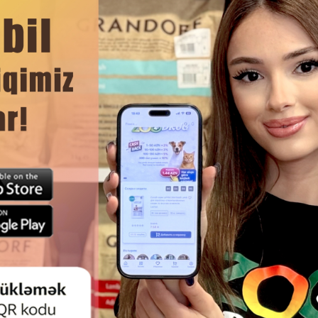
DAHA ÇOX OXU
Ham
LIGHTS BEEF TWISTED STICKS —
SMARTBONES CHICKEN W
ƏTI ILƏ BÜKÜLMÜŞ ÇEYNƏMƏ
STICKS — DƏRISIZ HAZIRL
ÇUBUQLARI — GÜNDƏLIK
SAĞLAM VƏ DADLI ÇEY
TLANDIRMA VƏ UZUNMÜDDƏTLI
ÇUBUQLARIDIR.
 ÜÇÜN IDEAL SEÇIMDIR 122623
.