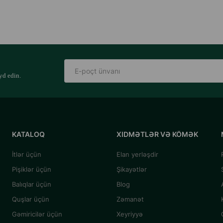
yd edin.
KATALOQ
XIDMƏTLƏR VƏ KÖMƏK
İtlər üçün
Elan yerləşdir
Pişiklər üçün
Şikayətlər
Balıqlar üçün
Blog
Quşlar üçün
Zəmanət
Gəmiricilər üçün
Xeyriyyə