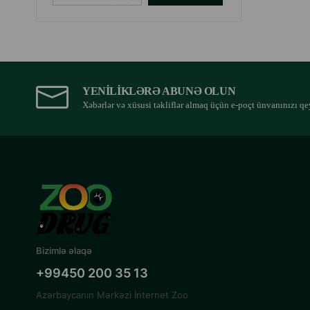
YENILIKLƏRƏ ABUNƏ OLUN
Xəbərlər və xüsusi təkliflər almaq üçün e-poçt ünvanınızı qe
Bizimlə əlaqə
+99450 200 35 13
Azərbaycanın Mərkəzi İnternet Zoo