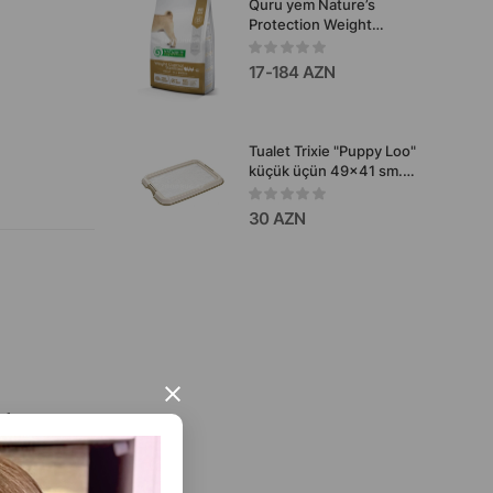
Quru yem Nature’s
Protection Weight
Control Sterilised Adult
— artıq çəkiyə meyilli,
17-184 AZN
sterilizasiya olunmuş
bütün cinslərə aid yetkin
itlər üçün
balanslaşdırılmış qida
Tualet Trixie "Puppy Loo"
növüdür 12kg.
küçük üçün 49x41 sm.
Rəng: bej.
30 AZN
×
afat kimi