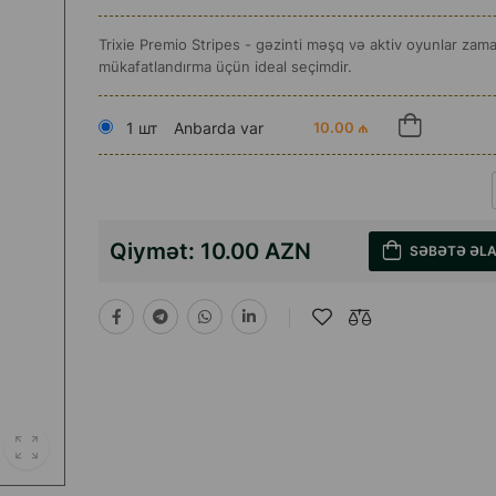
Trixie Premio Stripes - gəzinti məşq və aktiv oyunlar zama
mükafatlandırma üçün ideal seçimdir.
1 шт
Anbarda var
10.00 ₼
Qiymət:
10.00 AZN
SƏBƏTƏ ƏL