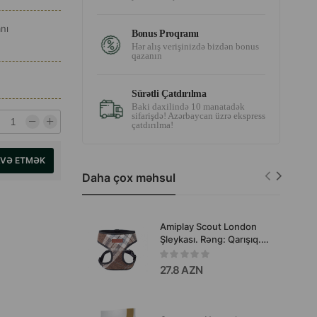
nı
Bonus Proqramı
Hər alış verişinizdə bizdən bonus
qazanın
Sürətli Çatdırılma
Baki daxilində 10 manatadək
sifarişdə! Azərbaycan üzrə ekspress
çatdırılma!
AVƏ ETMƏK
Daha çox məhsul
Amiplay Scout London
Şleykası. Rəng: Qarışıq.
Ölçü: XS 23x25-40 sm.
27.8 AZN