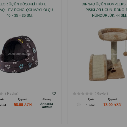
IKLƏR ÜÇÜN DÖŞƏKLI TRIXIE
DIRNAQ ÜÇÜN KOMPLEKS T
QLI EV. RƏNG: QƏHVƏYI. ÖLÇÜ:
PIŞIKLƏR ÜÇÜN. RƏNG: 
40 × 35 × 35 SM.
HÜNDÜRLÜK: 44 SM.
( Rəylər)
( Rəylər)
əki
Qiymət
Almaq
Çəki
Qiymət
Anbarda
56.00
78.00
ədəd
1 ədəd
Yoxdur