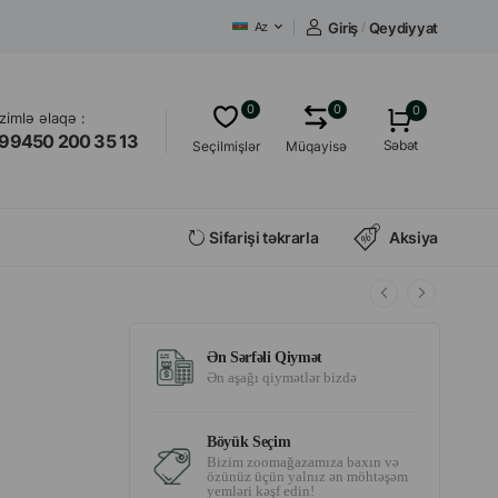
Giriş
/
Qeydiyyat
Az
0
0
0
izimlə əlaqə :
99450 200 35 13
Səbət
Seçilmişlər
Müqayisə
Sifarişi təkrarla
Aksiya
Ən Sərfəli Qiymət
Ən aşağı qiymətlər bizdə
Böyük Seçim
Bizim zoomağazamıza baxın və
özünüz üçün yalnız ən möhtəşəm
yemləri kəşf edin!