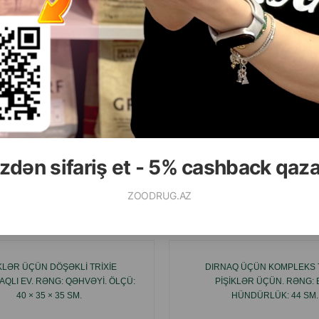
( Rəylər)
( Rəylər)
Çəki
Qiymət
Almaq
Çəki
Qiymət
4.60
9.60
1 ədəd
1 ədəd
ALMAQ
zdən sifariş et - 5% cashback qaz
ZOODRUG.AZ
Ham
IKLƏR ÜÇÜN DÖŞƏKLI TRIXIE
DIRNAQ ÜÇÜN KOMPLEKS T
QLI EV. RƏNG: QƏHVƏYI. ÖLÇÜ:
PIŞIKLƏR ÜÇÜN. RƏNG: 
40 × 35 × 35 SM.
HÜNDÜRLÜK: 44 SM.