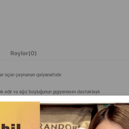
Rəylər(0)
tlər üçün çeynənən qəlyanaltıdır.
 edir və ağız boşluğunun gigiyenasını dəstəkləyir.
mi uyğundur.