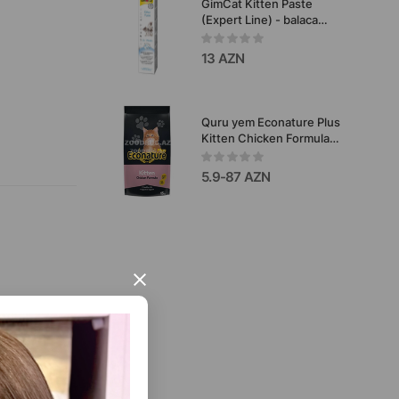
GimCat Kitten Paste
(Expert Line) - balaca
pişiklər üçün vitamin
pastasıdır.
13 AZN
Quru yem Econature Plus
Kitten Chicken Formula-
12 aya qədər olan pişik
balaları toyuqlu
5.9-87 AZN
×