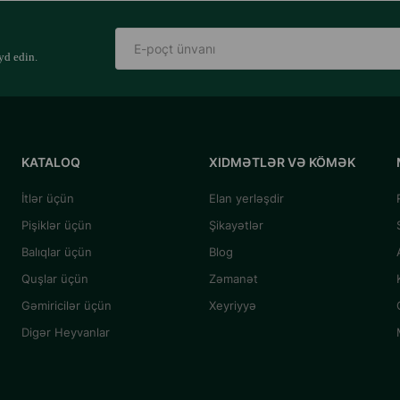
yd edin.
KATALOQ
XIDMƏTLƏR VƏ KÖMƏK
İtlər üçün
Elan yerləşdir
Pişiklər üçün
Şikayətlər
Balıqlar üçün
Blog
Quşlar üçün
Zəmanət
Gəmiricilər üçün
Xeyriyyə
Digər Heyvanlar