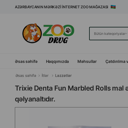
AZƏRBAYCANIN MƏRKƏZI İNTERNET ZOO MAĞAZASI
Əsas səhifə
Haqqımızda
Məhsullar
Çatdırılma 
Əsas səhifə
İtlər
Ləzzətlər
Trixie Denta Fun Marbled Rolls mal ət
qəlyanaltıdır.