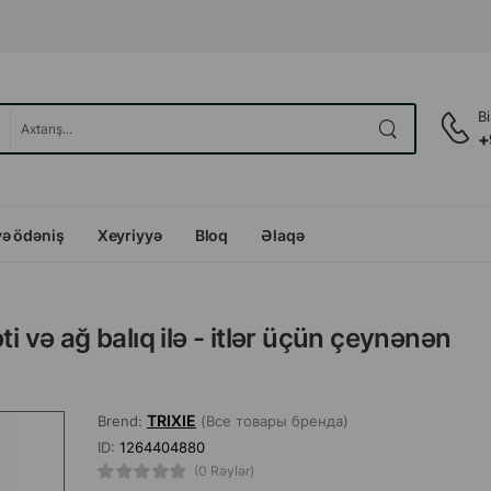
B
+
və ödəniş
Xeyriyyə
Bloq
Əlaqə
i və ağ balıq ilə - itlər üçün çeynənən
TRIXIE
Brend:
(Все товары бренда)
ID:
1264404880
(0 Rəylər)