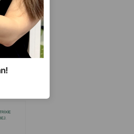
( Rəylər)
Almaq
Çəki
Qiymət
Almaq
7.80
1 ədəd
ALMAQ
ALMAQ
an!
ısını Gör
RIXIE
KASA TRIXIE KERAMIK. RƏNG: AĞ-BOZ.
BEJ.
HƏCMI: 600 ML.