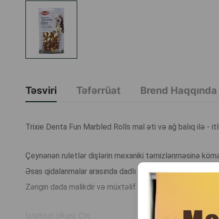
Təsviri
Təfərrüat
Brend Haqqında
Trixie Denta Fun Marbled Rolls mal əti və ağ balıq ilə - i
Çeynənən ruletlər dişlərin mexaniki təmizlənməsinə kömək
Əsas qidalanmalar arasında dadlı və faydalı qəlyanaltı ki
Zəngin dada malikdir və müxtəlif cins itlər üçün uyğundur.
İstehsal ölkəsi: Çin.