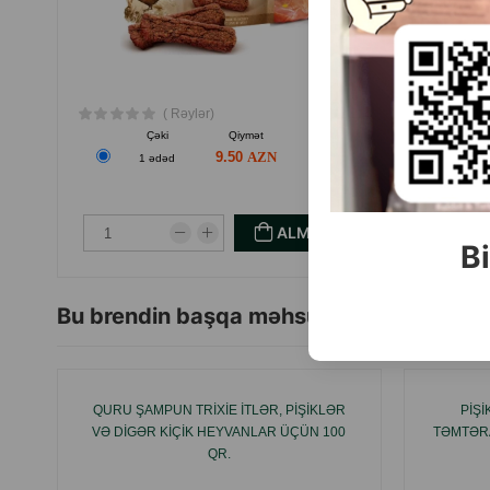
( Rəylər)
Çəki
Qiymət
Almaq
9.50
1 ədəd
ALMAQ
Bi
Bu brendin başqa məhsulları
QURU ŞAMPUN TRIXIE ITLƏR, PIŞIKLƏR
PIŞ
VƏ DIGƏR KIÇIK HEYVANLAR ÜÇÜN 100
TƏMTƏRA
QR.