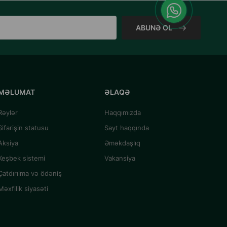
ABUNƏ OL
MƏLUMAT
ƏLAQƏ
Rəylər
Haqqımızda
Sifarişin statusu
Sayt haqqında
Aksiya
Əməkdaşlıq
Keşbek sistemi
Vakansiya
Çatdırılma və ödəniş
Məxfilik siyasəti