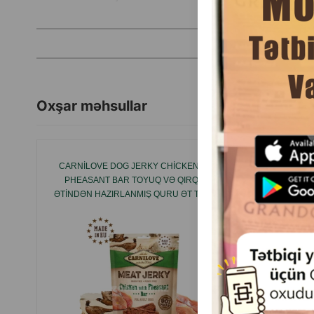
Oxşar məhsullar
CARNILOVE DOG JERKY CHICKEN WITH
LƏZZƏT T
PHEASANT BAR TOYUQ VƏ QIRQULU
ILƏ 
ƏTINDƏN HAZIRLANMIŞ QURU ƏT TƏAMI –
TOYUQ VƏ QIRQULU ƏTINDƏN
HAZIRLANMIŞ ZÜLALLI ÇUBUQ 100 Q
#2016.