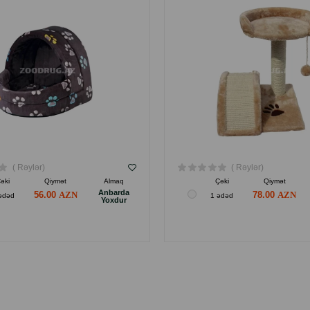
( Rəylər)
( Rəylər)
əki
Qiymət
Almaq
Çəki
Qiymət
Anbarda
56.00
78.00
ədəd
1 ədəd
Yoxdur