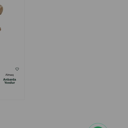
( Rəylər)
Almaq
Çəki
Qiymət
Almaq
Anbarda
Anbarda
14.00
1 ədəd
Yoxdur
Yoxdur