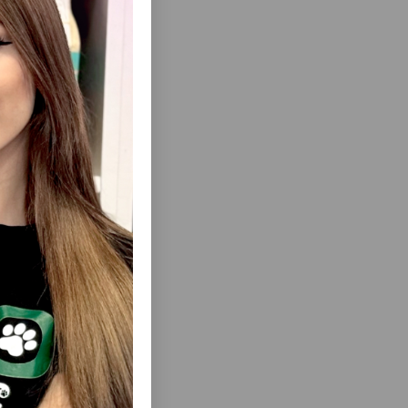
ısını Gör
RAPPED
LƏZZƏT TRIXIE PREMIO CUBES - DOVŞAN
ANMIŞ,
ƏTI ILƏ ITLƏR ÜÇÜN IŞTAHAAÇAN ƏTLI
NƏMƏ
KUBIKLƏR GÜNDƏLIK MÜKAFATLANDIRMA
VƏ DADLI QƏLYANALTI ÜÇÜN IDEAL
SEÇIMDIR 100 QR #31545.