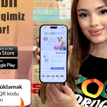
DAHA ÇOX OXU
Ham
RIXIE PREMIO STRIPES - QAZ ƏTI
SMARTBONES CHICKEN W
ITLƏR ÜÇÜN IŞTAHAAÇAN ƏTLI
STICKS — DƏRISIZ HAZIRL
ZOLAQLAR 65 QR #31809.
SAĞLAM VƏ DADLI ÇEY
ÇUBUQLARIDIR.