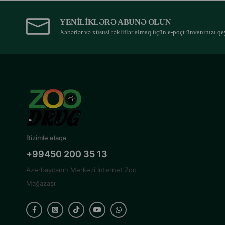
YENILIKLƏRƏ ABUNƏ OLUN
Xəbərlər və xüsusi təkliflər almaq üçün e-poçt ünvanınızı qe
Bizimlə əlaqə
+99450 200 35 13
Azərbaycanın Mərkəzi İnternet Zoo
Mağazası