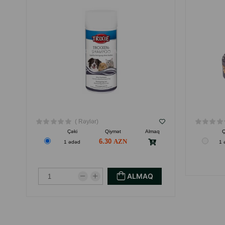
( Rəylər)
Çəki
Qiymət
Almaq
Ç
6.30
1 ədəd
1 
ALMAQ