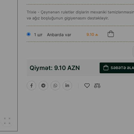
Trixie - Çeynənən ruletlər dişlərin mexaniki təmizlənməs
və ağız boşluğunun gigiyenasını dəstəkləyir.
1 шт
Anbarda var
9.10 ₼
Qiymət:
9.10 AZN
SƏBƏTƏ ƏL