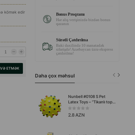
inə kömək edir
Bonus Proqramı
Hər alış verişinizdə bizdən bonus
qazanın
Sürətli Çatdırılma
Baki daxilində 10 manatadək
sifarişdə! Azərbaycan üzrə ekspress
çatdırılma!
AVƏ ETMƏK
Daha çox məhsul
Nunbell #0108 S Pet
Latex Toys – “Tikanlı top”
formalı it oyuncağı
2.8 AZN