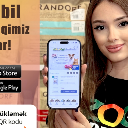
k edir.
DAHA ÇOX OXU
Ham
LI YEM VITAPOL KARMEO LIFE
VITAPOL KARMEO PREMIUM BU
LI TUTUQUŞULAR ÜÇÜN 500Q.
Q DALĞALI TUTUQUŞULAR ÜÇ
HAZIRLANMIŞ TAM RASION