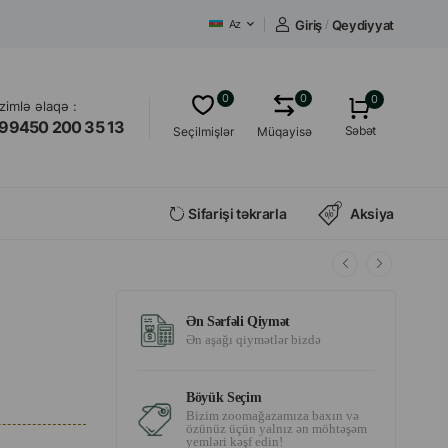
Giriş
/
Qeydiyyat
Az
0
0
0
izimlə əlaqə :
99450 200 35 13
Səbət
Seçilmişlər
Müqayisə
Sifarişi təkrarla
Aksiya
Ən Sərfəli Qiymət
Ən aşağı qiymətlər bizdə
Böyük Seçim
Bizim zoomağazamıza baxın və
özünüz üçün yalnız ən möhtəşəm
yemləri kəşf edin!