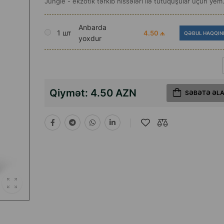
Jungle - ekzotik tərkib hissələri ilə tutuquşular üçün yem
Anbarda
1 шт
4.50 ₼
QƏBUL HAQQIN
yoxdur
Qiymət:
4.50 AZN
SƏBƏTƏ ƏL