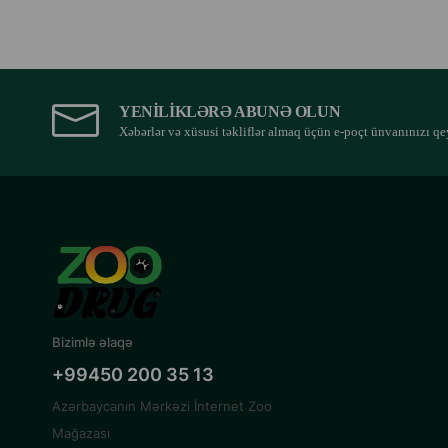
YENILIKLƏRƏ ABUNƏ OLUN
Xəbərlər və xüsusi təkliflər almaq üçün e-poçt ünvanınızı qe
Bizimlə əlaqə
+99450 200 35 13
Azərbaycanın Mərkəzi İnternet Zoo
Mağazası