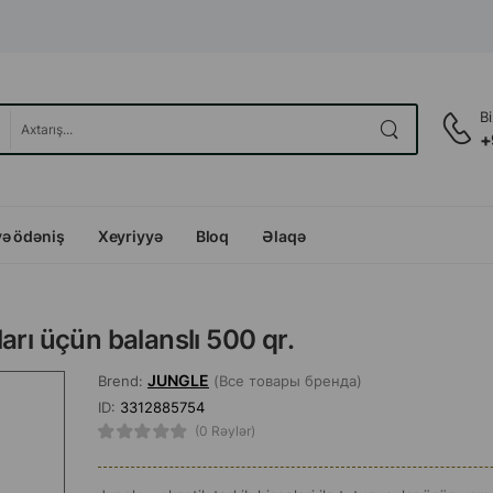
B
+
və ödəniş
Xeyriyyə
Bloq
Əlaqə
arı üçün balanslı 500 qr.
JUNGLE
Brend:
(Все товары бренда)
ID:
3312885754
(0 Rəylər)