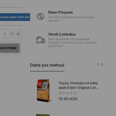
.
Bonus Proqramı
Hər alış verişinizdə bizdən bonus
DA MƏLUMAT VERILSIN
qazanın
Sürətli Çatdırılma
Baki daxilində 10 manatadək
sifarişdə! Azərbaycan üzrə ekspress
çatdırılma!
AVƏ ETMƏK
Daha çox məhsul
Toyuq, hinduşka və balıq
dadlı Orijen Original Cat
quru pişik yemi, #280345
15-65 AZN