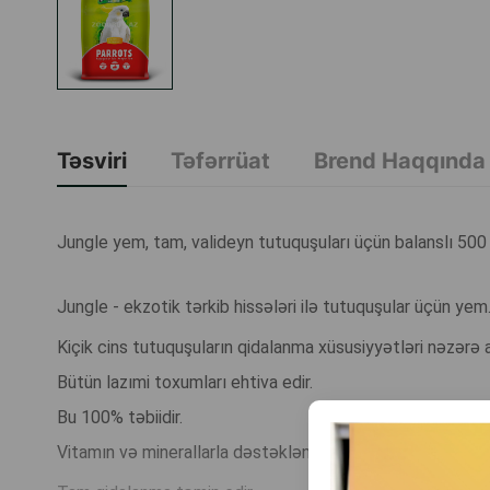
Təsviri
Təfərrüat
Brend Haqqında
Jungle yem, tam, valideyn tutuquşuları üçün balanslı 500 
Jungle - ekzotik tərkib hissələri ilə tutuquşular üçün yem
Kiçik cins tutuquşuların qidalanma xüsusiyyətləri nəzərə a
Bütün lazımi toxumları ehtiva edir.
Bu 100% təbiidir.
Vitamın və minerallarla dəstəklənir.