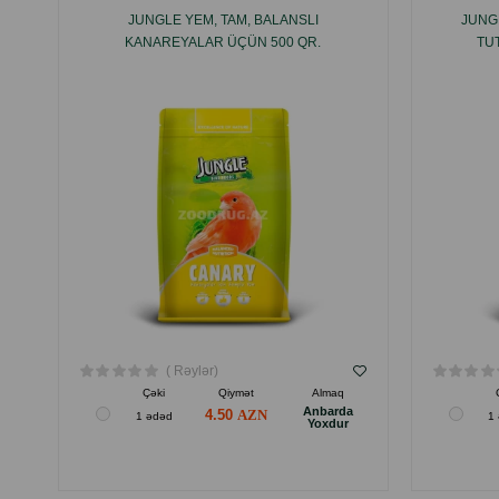
JUNGLE YEM, TAM, BALANSLI
JUNG
KANAREYALAR ÜÇÜN 500 QR.
TU
( Rəylər)
Çəki
Qiymət
Almaq
Anbarda
4.50
1 ədəd
1
Yoxdur