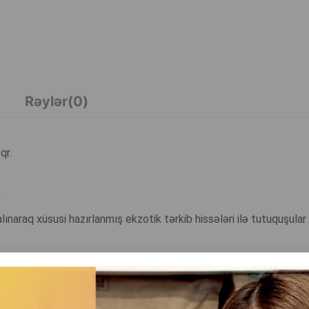
Rəylər(0)
qr.
.
lınaraq xüsusi hazırlanmış ekzotik tərkib hissələri ilə tutuquşula