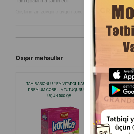
Tam qidalanma təmin edir.
Quşlarınızın zövqünə uyğun toxum və fındıqla hazırlanır.
Bu, quşların sağlam və parlaq tüklərə sahib olmasına kömə
İstehsalçı ölkə: Türkiyə.
Oxşar məhsullar
TAM RASIONLU YEM VITAPOL KARMEO
MEYVƏ
PREMIUM CORELLA TUTUQUŞULARI
DALĞA
ÜÇÜN 500 QR.