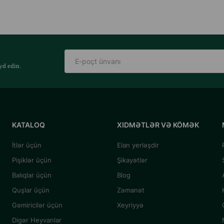
yd edin.
KATALOQ
XIDMƏTLƏR VƏ KÖMƏK
İtlər üçün
Elan yerləşdir
Pişiklər üçün
Şikayətlər
Balıqlar üçün
Blog
Quşlar üçün
Zəmanət
Gəmiricilər üçün
Xeyriyyə
Digər Heyvanlar