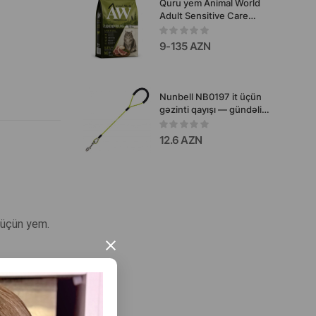
Quru yem Animal World
Adult Sensitive Care
Lamb & Rice - quzu əti
dadı ilə həssas həzmə
9-135 AZN
malik yetkin pişiklər üçün
gündəlik qidalanma və əla
sağlamlığın
dəstəklənməsi üçün
Nunbell NB0197 it üçün
hazırlanmış yem.
gəzinti qayışı — gündəlik
gəzintilər üçün
hazırlanmış möhkəm,
12.6 AZN
yüngül və rahat qayışdır.
r üçün yem.
×