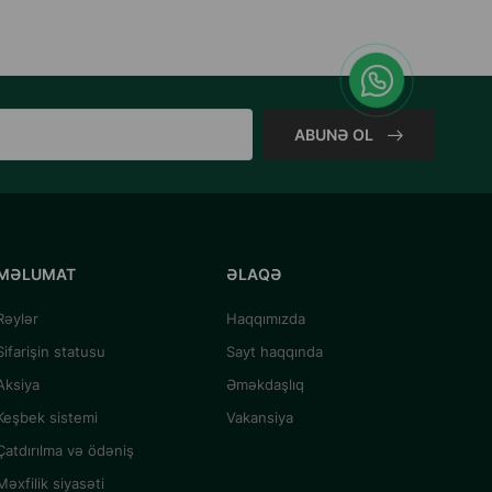
ABUNƏ OL
MƏLUMAT
ƏLAQƏ
Rəylər
Haqqımızda
Sifarişin statusu
Sayt haqqında
Aksiya
Əməkdaşlıq
Keşbek sistemi
Vakansiya
Çatdırılma və ödəniş
Məxfilik siyasəti