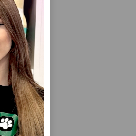
ısını Gör
DGIE 500
YEM RIO BUDGIES DALĞALI TUTUQUŞLAR
ÜN XÜSUSI
ÜÇÜN.
LU YEM