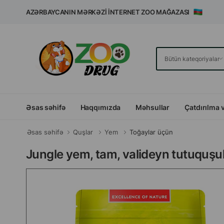
AZƏRBAYCANIN MƏRKƏZI İNTERNET ZOO MAĞAZASI
Əsas səhifə
Haqqımızda
Məhsullar
Çatdırılma 
Əsas səhifə
Quşlar
Yem
Toğaylar üçün
Jungle yem, tam, valideyn tutuquşul