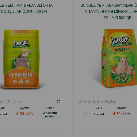
LE YEM, TAM, BALANSLI ORTA
JUNGLE YEM, XƏMŞƏYIRLƏR Ü
TUQUŞULAR ÜÇÜN 500 QR.
VITAMINLƏR VƏ MINERALLA
EDILMIŞ 500 QR.
( Rəylər)
( Rəylər)
Çəki
Qiymət
Almaq
Çəki
Qiymət
Anbarda
4.50
4.30
 ədəd
1 ədəd
Yoxdur