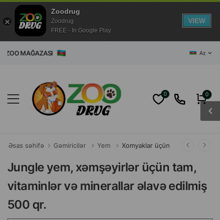
Zoodrug
VIEW
Zoodrug
FREE - In Google Play
ET ZOO MAĞAZASI
Az
0
0
Əsas səhifə
Gəmiricilər
Yem
Xomyaklar üçün
Jungle yem, xəmşəyirlər üçün tam,
vitaminlər və minerallar əlavə edilmiş
500 qr.