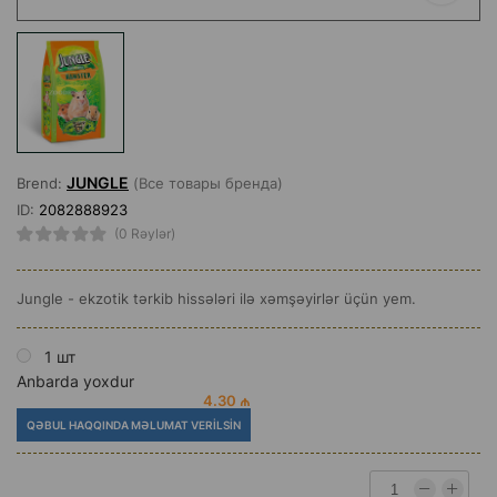
JUNGLE
Brend:
(Все товары бренда)
ID:
2082888923
(0 Rəylər)
Jungle - ekzotik tərkib hissələri ilə xəmşəyirlər üçün yem.
1 шт
Anbarda yoxdur
4.30 ₼
QƏBUL HAQQINDA MƏLUMAT VERILSIN