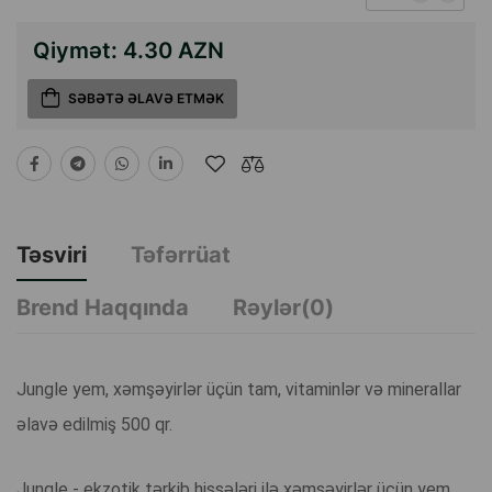
Qiymət:
4.30 AZN
SƏBƏTƏ ƏLAVƏ ETMƏK
Təsviri
Təfərrüat
Brend Haqqında
Rəylər(0)
Jungle yem, xəmşəyirlər üçün tam, vitaminlər və minerallar
əlavə edilmiş 500 qr.
Jungle - ekzotik tərkib hissələri ilə xəmşəyirlər üçün yem.