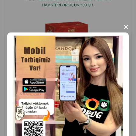
HAMSTERLƏR ÜÇÜN 500 QR.
×
( Rəylər)
Çəki
Qiymət
Almaq
3.00
500 gr (paçka)
5.00
1 kg
ALMAQ