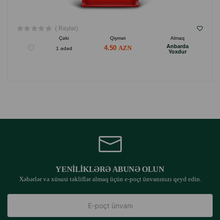
( Rəylər)
Çəki
Qiymət
Almaq
Anbarda
4.50
1 ədəd
Yoxdur
YENILIKLƏRƏ ABUNƏ OLUN
Xəbərlər və xüsusi təkliflər almaq üçün e-poçt ünvanınızı qeyd edin.