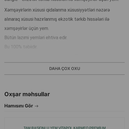
Xəmşəyirlərin xüsusi qidalanma xüsusiyyətləri nəzərə
alınaraq xüsusi hazırlanmış ekzotik tərkib hissələri ilə
xəmşəyirlər üçün yem.
Bütün lazımi yemləri ehtiva edir.
Bu 100% təbiidir.
Vitamın və minerallarla dəstəklənir. Tam qidalanma təmin
edir.
DAHA ÇOX OXU
Xəmşəyirlərin zövqünə uyğun xüsusi formula ilə
hazırlanmışdır.
Bu, xəmşəyirlərin sağlam və parlaq tüklərə sahib olmasına
Oxşar məhsullar
kömək edir.
Hamısını Gör
İstehsalçı ölkə: Türkiyə.
TAM RASIONLU YEM VITAPOL KARMEO PREMIUM