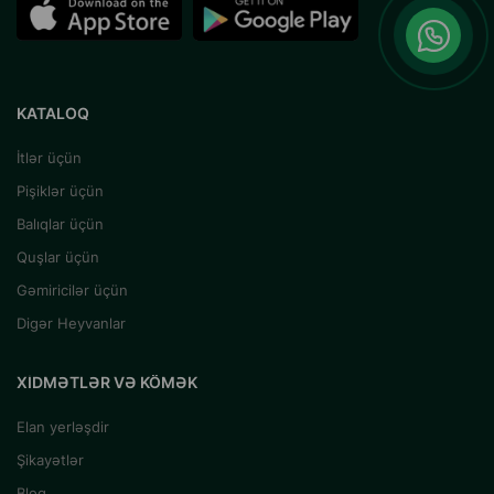
KATALOQ
İtlər üçün
Pişiklər üçün
Balıqlar üçün
Quşlar üçün
Gəmiricilər üçün
Digər Heyvanlar
XIDMƏTLƏR VƏ KÖMƏK
Elan yerləşdir
Şikayətlər
Blog