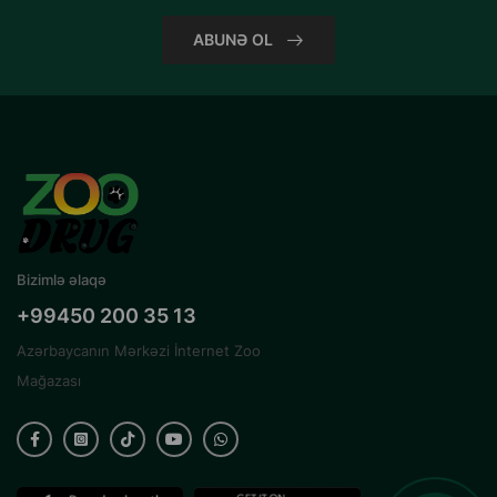
ABUNƏ OL
Bizimlə əlaqə
+99450 200 35 13
Azərbaycanın Mərkəzi İnternet Zoo
Mağazası