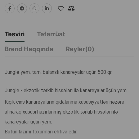
Təsviri
Təfərrüat
Brend Haqqında
Rəylər(0)
Jungle yem, tam, balanslı kanareyalar üçün 500 qr.
Jungle - ekzotik tərkib hissələri ilə kanareyalar üçün yem.
Kiçik cins kanareyaların qidalanma xüsusiyyətləri nəzərə
alınaraq xüsusi hazırlanmış ekzotik tərkib hissələri ilə
kanareyalar üçün yem.
Bütün lazımi toxumları ehtiva edir.