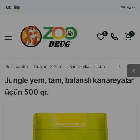
ĞAZASI
Az
0
0
Əsas səhifə
Quşlar
Yem
Kanareykalar üçün
Jungle yem, tam, balanslı kanareyalar
üçün 500 qr.