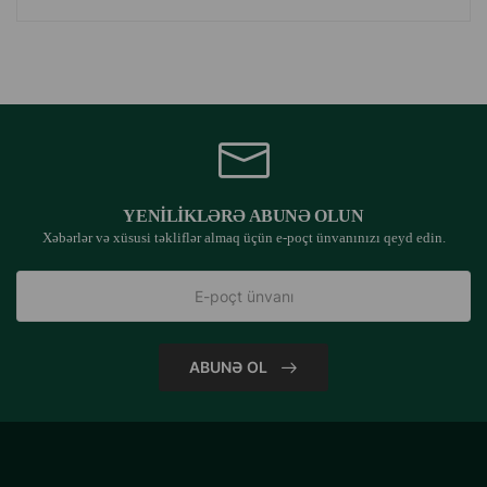
YENILIKLƏRƏ ABUNƏ OLUN
Xəbərlər və xüsusi təkliflər almaq üçün e-poçt ünvanınızı qeyd edin.
ABUNƏ OL