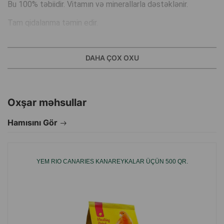
Bu 100% təbiidir. Vitamın və minerallarla dəstəklənir.
Tam qidalanma təmin edir.
Quşlarınızın zövqünə uyğun toxum və fındıqla hazırlanır.
Bu, quşların sağlam və parlaq tüklərə sahib olmasına kömək
DAHA ÇOX OXU
edir.
Vitamın və minerallarla dəstəklənir.
Oxşar məhsullar
Asanlıqla həzm olunur.
100% təbii toxumlar ehtiva edir.
Hamısını Gör
İstehsalçı ölkə: Türkiyə.
YEM RIO CANARIES KANAREYKALAR ÜÇÜN 500 QR.