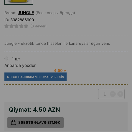
JUNGLE
Brend:
(Все товары бренда)
ID:
3382886900
(0 Rəylər)
Jungle - ekzotik tərkib hissələri ilə kanareyalar üçün yem.
1 шт
Anbarda yoxdur
4.50 ₼
QƏBUL HAQQINDA MƏLUMAT VERILSIN
Qiymət:
4.50 AZN
SƏBƏTƏ ƏLAVƏ ETMƏK