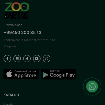
Bizimlə əlaqə
+99450 200 35 13
Azərbaycanın Mərkəzi İnternet Zoo
Mağazası
KATALOQ
İtlər üçün