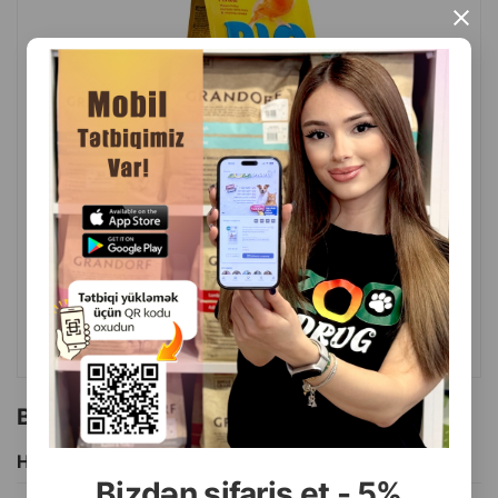
×
( Rəylər)
Çəki
Qiymət
Almaq
5.50
1 ədəd
ALMAQ
Bu brendin başqa məhsulları
Hamısını Gör
Bizdən sifariş et - 5%