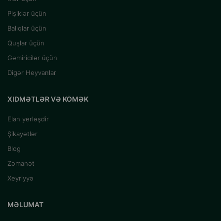
Pişiklər üçün
Balıqlar üçün
Quşlar üçün
Gəmiricilər üçün
Digər Heyvanlar
XIDMƏTLƏR VƏ KÖMƏK
Elan yerləşdir
Şikayətlər
Blog
Zəmanət
Xeyriyyə
MƏLUMAT