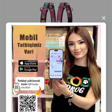
×
( Rəylər)
Çəki
Qiymət
Almaq
3.15
1 ədəd
ALMAQ