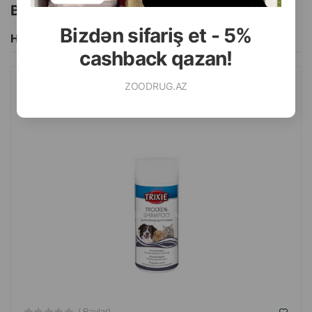
Bu brendin başqa məhsulları
Bizdən sifariş et - 5%
Hamısını Gör
cashback qazan!
ZOODRUG.AZ
QURU ŞAMPUN TRIXIE ITLƏR, PIŞIKLƏR VƏ DIGƏR KIÇIK
HEYVANLAR ÜÇÜN 100 QR.