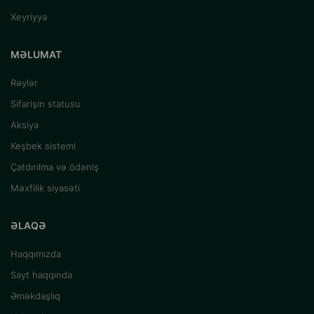
Xeyriyyə
MƏLUMAT
Rəylər
Sifarişin statusu
Aksiya
Keşbek sistemi
Çatdırılma və ödəniş
Məxfilik siyasəti
ƏLAQƏ
Haqqımızda
Sayt haqqında
Əməkdaşlıq