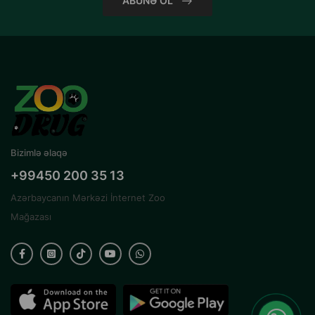
ABUNƏ OL
Bizimlə əlaqə
+99450 200 35 13
Azərbaycanın Mərkəzi İnternet Zoo
Mağazası