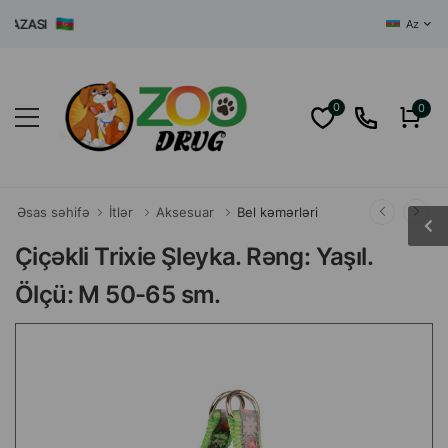
ZASI
Az
0
0
Əsas səhifə
İtlər
Aksesuar
Bel kəmərləri
Çiçəkli Trixie Şleyka. Rəng: Yaşıl.
Ölçü: M 50-65 sm.