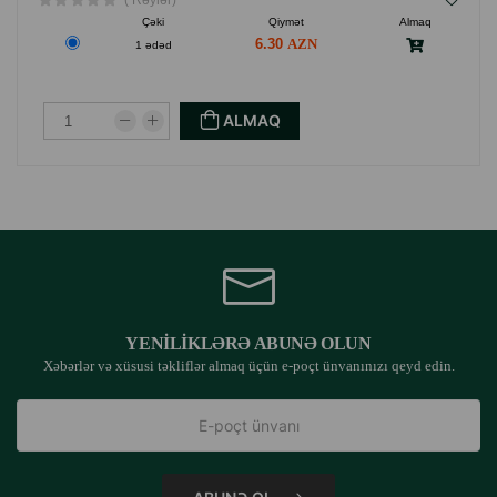
( Rəylər)
Çəki
Qiymət
Almaq
6.30
1 ədəd
ALMAQ
YENILIKLƏRƏ ABUNƏ OLUN
Xəbərlər və xüsusi təkliflər almaq üçün e-poçt ünvanınızı qeyd edin.