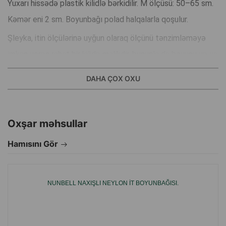
Yuxarı hissədə plastik kilidlə bərkidilir. M ölçüsü: 50–65 sm.
Kəmər eni 2 sm. Boyunbağı polad halqalarla qoşulur.
Şleyka, itin ölçülərinə uyğun olaraq ölçünü tənzimləməyə
imkan verən rahat bir kilidə malikdir, bununla da boyunu və ya
kürəyini yükləməmək üçün.
DAHA ÇOX OXU
İstehsalçı ölkə: Çin.
Oxşar məhsullar
Hamısını Gör
NUNBELL NAXIŞLI NEYLON IT BOYUNBAĞISI.