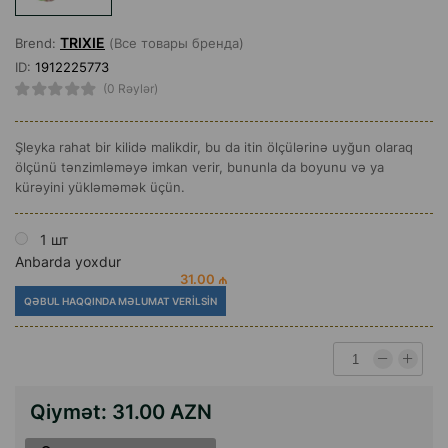
TRIXIE
Brend:
(Все товары бренда)
ID:
1912225773
(0 Rəylər)
Şleyka rahat bir kilidə malikdir, bu da itin ölçülərinə uyğun olaraq
ölçünü tənzimləməyə imkan verir, bununla da boyunu və ya
kürəyini yükləməmək üçün.
1 шт
Anbarda yoxdur
31.00 ₼
QƏBUL HAQQINDA MƏLUMAT VERILSIN
Qiymət:
31.00 AZN