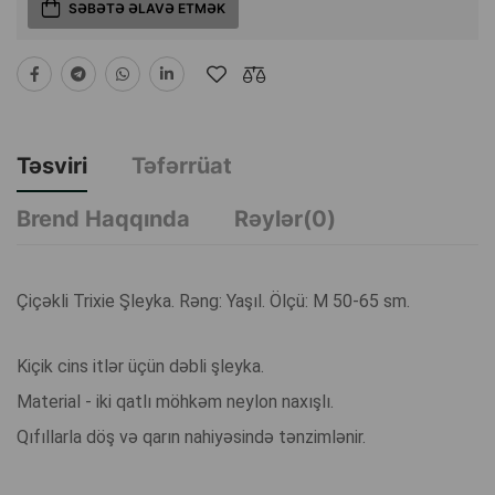
SƏBƏTƏ ƏLAVƏ ETMƏK
Təsviri
Təfərrüat
Brend Haqqında
Rəylər(0)
Çiçəkli Trixie Şleyka. Rəng: Yaşıl. Ölçü: M 50-65 sm.
Kiçik cins itlər üçün dəbli şleyka.
Material - iki qatlı möhkəm neylon naxışlı.
Qıfıllarla döş və qarın nahiyəsində tənzimlənir.