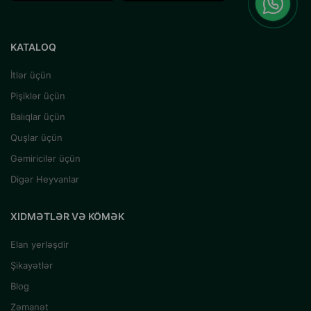
KATALOQ
İtlər üçün
Pişiklər üçün
Balıqlar üçün
Quşlar üçün
Gəmiricilər üçün
Digər Heyvanlar
XIDMƏTLƏR VƏ KÖMƏK
Elan yerləşdir
Şikayətlər
Blog
Zəmanət