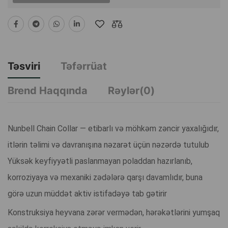
Təsviri
Təfərrüat
Brend Haqqında
Rəylər(0)
Nunbell Chain Collar — etibarlı və möhkəm zəncir yaxalığıdır,
itlərin təlimi və davranışına nəzarət üçün nəzərdə tutulub
Yüksək keyfiyyətli paslanmayan poladdan hazırlanıb,
korroziyaya və mexaniki zədələrə qarşı davamlıdır, buna
görə uzun müddət aktiv istifadəyə tab gətirir
Konstruksiya heyvana zərər vermədən, hərəkətlərini yumşaq