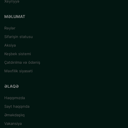
Xeyriyyə
MƏLUMAT
Rəylər
Sifarişin statusu
Aksiya
Keşbek sistemi
Çatdırılma və ödəniş
Məxfilik siyasəti
ƏLAQƏ
Haqqımızda
Sayt haqqında
Əməkdaşlıq
Vakansiya