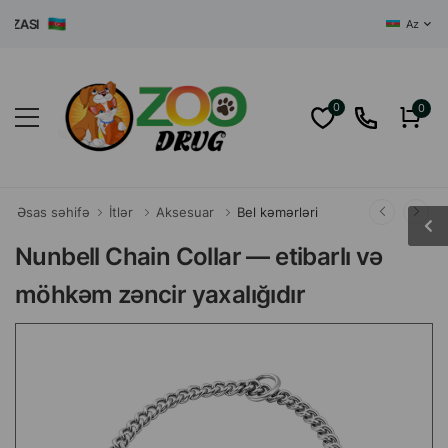
ASI
Az
0
0
Əsas səhifə
İtlər
Aksesuar
Bel kəmərləri
Nunbell Chain Collar — etibarlı və
möhkəm zəncir yaxalığıdır