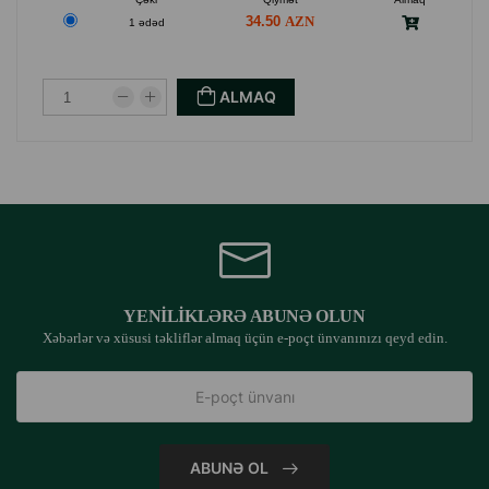
34.50
1 ədəd
ALMAQ
YENILIKLƏRƏ ABUNƏ OLUN
Xəbərlər və xüsusi təkliflər almaq üçün e-poçt ünvanınızı qeyd edin.
ABUNƏ OL