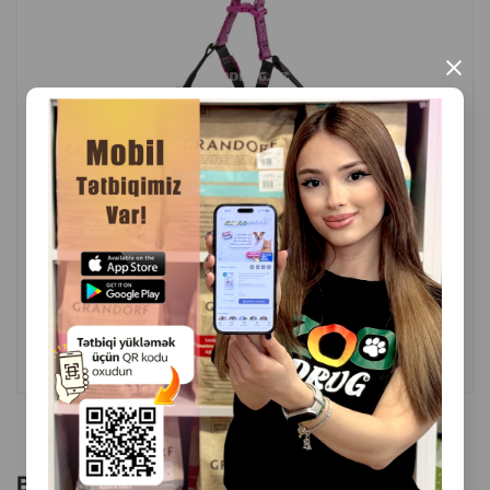
təlim və gəzinti üçün ideal seçim
×
Material: paslanmayan polad
Tip: zəncirli təlim yaxalığı
Təyinat: təlim, gəzinti, davranışa nəzarət
Brend: Nunbell
İstehsal ölkəsi: Çin
( Rəylər)
Çəki
Qiymət
Almaq
32.00
1 ədəd
ALMAQ
Bu brendin başqa məhsulları