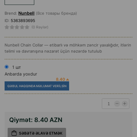
Nunbell
Brend:
(Все товары бренда)
ID:
5363893695
(0 Rəylər)
Nunbell Chain Collar — etibarlı və möhkəm zəncir yaxalığıdır, itlərin
təlimi və davranışına nəzarət üçün nəzərdə tutulub
1 шт
Anbarda yoxdur
8.40 ₼
QƏBUL HAQQINDA MƏLUMAT VERILSIN
Qiymət:
8.40 AZN
SƏBƏTƏ ƏLAVƏ ETMƏK