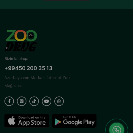
Bizimlə əlaqə
+99450 200 35 13
Azərbaycanın Mərkəzi İnternet Zoo
Mağazası