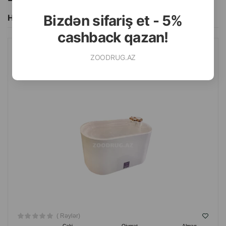
Bizdən sifariş et - 5%
Hamısını Gör
cashback qazan!
ZOODRUG.AZ
PET WATER FOUNTAIN AVTOMATIK SUVARMA FƏVVARƏSI
HEYVANLAR ÜÇÜN. RƏNG: AĞ-BOZ. HƏCM: 2.5 LITR.
( Rəylər)
Çəki
Qiymət
Almaq