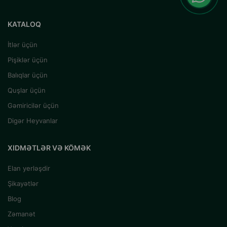
KATALOQ
İtlər üçün
Pişiklər üçün
Balıqlar üçün
Quşlar üçün
Gəmiricilər üçün
Digər Heyvanlar
XIDMƏTLƏR VƏ KÖMƏK
Elan yerləşdir
Şikayətlər
Blog
Zəmanət