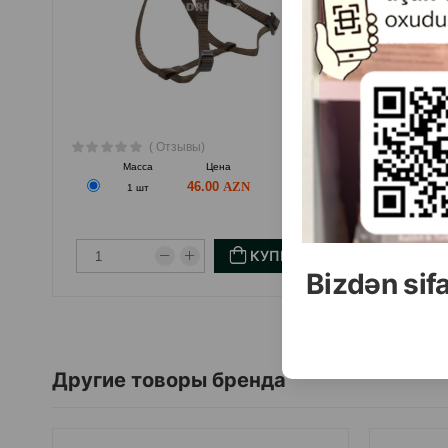
( Отзывы)
Масса
Цена
Купить
46.00
1 шт
КУПИТЬ
Bizdən sif
Другие товоры бренда