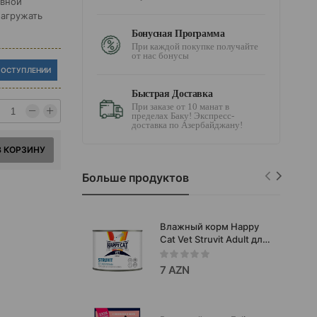
авной
нагружать
Бонусная Программа
При каждой покупке получайте
от нас бонусы
ПОСТУПЛЕНИИ
Быстрая Доставка
При заказе от 10 манат в
пределах Баку! Экспресс-
доставка по Азербайджану!
В КОРЗИНУ
Больше продуктов
Влажный корм Happy
Cat Vet Struvit Adult для
кошек при струвитных
камнях 200 г
7 AZN