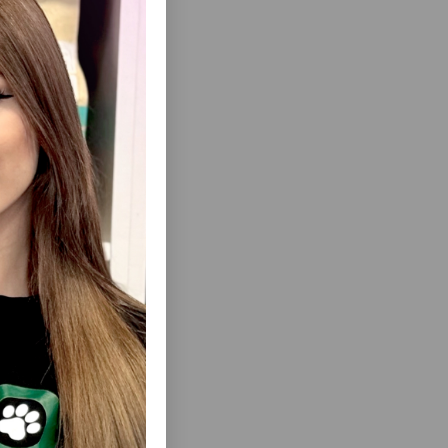
 не
еть Все
ЙЛОНОВАЯ
ШЛЕЙКА FERPLAST M/L ПРОСТАЯ,
НАДЁЖНАЯ И УДОБНАЯ ДЛЯ СОБАК,
СОЗДАННАЯ ДЛЯ БЕЗОПАСНЫХ
ЕЖЕДНЕВНЫХ ПРОГУЛОК.