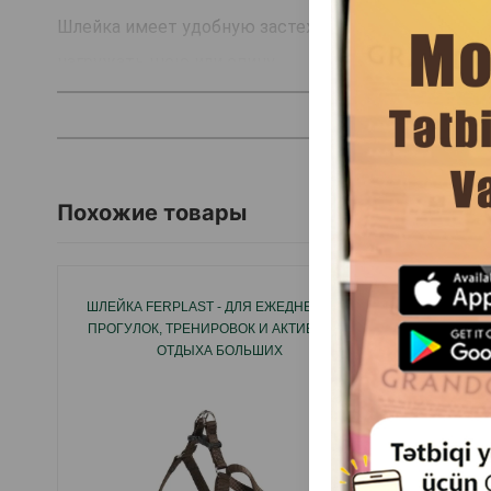
Шлейка имеет удобную застежку с возможностью п
нагружать шею или спину.
Страна производитель: Китай.
Похожие товары
ШЛЕЙКА FERPLAST - ДЛЯ ЕЖЕДНЕВНЫХ
О
ПРОГУЛОК, ТРЕНИРОВОК И АКТИВНОГО
НЕЙЛОНО
ОТДЫХА БОЛЬШИХ
СОБАК.РАЗМЕР:XL.63/94СМ 25ММ