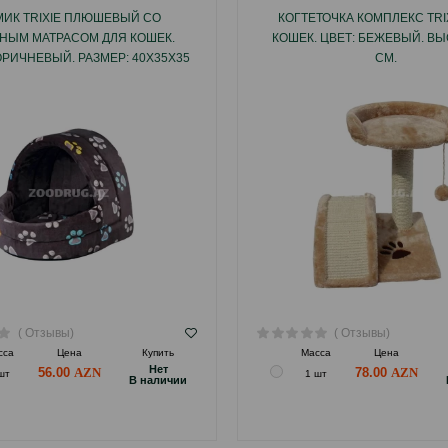
ИК TRIXIE ПЛЮШЕВЫЙ СО
КОГТЕТОЧКА КОМПЛЕКС TRI
НЫМ МАТРАСОМ ДЛЯ КОШЕК.
КОШЕК. ЦВЕТ: БЕЖЕВЫЙ. ВЫ
ОРИЧНЕВЫЙ. РАЗМЕР: 40Х35Х35
СМ.
СМ.
( Отзывы)
( Отзывы)
сса
Цена
Купить
Масса
Цена
Hет
56.00
78.00
шт
1 шт
B наличии