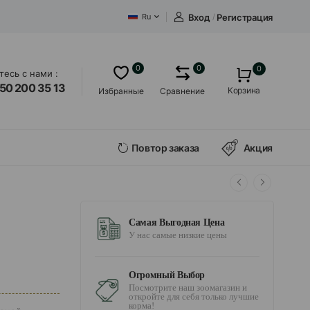
Вход
/
Регистрация
Ru
0
0
0
есь с нами :
50 200 35 13
Корзина
Избранные
Сравнение
Повтор заказа
Акция
Самая Выгодная Цена
У нас самые низкие цены
Огромный Выбор
Посмотрите наш зоомагазин и
откройте для себя только лучшие
корма!