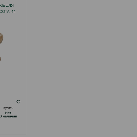
XIE ДЛЯ
МИСКА TRIXIE КЕРАМИЧЕСКАЯ. ЦВЕТ:
СОТА: 44
БЕЛЫЙ-СЕРЫЙ. ОБЪЕМ: 600 МЛ.
( Отзывы)
Купить
Масса
Цена
Купить
Hет
Hет
14.00
1 шт
B наличии
B наличии