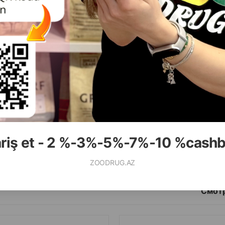
( Отзывы)
( Отзывы)
Масса
Цена
Купить
Масса
Цена
3.15
3.60
1 шт
1 шт
КУПИТЬ
К
ariş et - 2 %-3%-5%-7%-10 %cash
ZOODRUG.AZ
Смотр