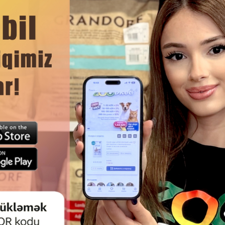
лавной регулировки размера под габариты собаки, чтобы
ЧИТАТЬ ДАЛЬШЕ
Смотр
ШЕЙНИК NUNBELL #0211
ШЛЕЙКА NUNBELL #0232 НЕ
ВЫЙ ДЛЯ СОБАК С РИСУНКОМ.
ДЛЯ СОБАК