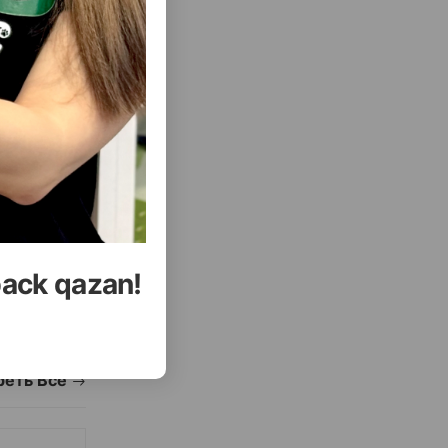
( Отзывы)
Купить
Масса
Цена
Купить
30.00
1 шт
УПИТЬ
КУПИТЬ
back qazan!
еть Все