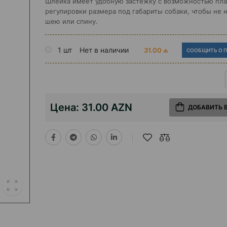
Шлейка имеет удобную застежку с возможностью пл
регулировки размера под габариты собаки, чтобы не 
шею или спину.
1 шт
Нет в наличии
31.00 ₼
СООБЩИТЬ О 
Цена:
31.00 AZN
ДОБАВИТЬ 