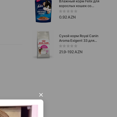
Влажный корм Felix для
взрослых кошек со
вкусом лосося в желе
75 гр #9541.
0.92 AZN
Сухой корм Royal Canin
Aroma Exigent 33 для
взрослых кошек от 1
года, привередливых к
21.9-192 AZN
аромату продукта 10кг
×