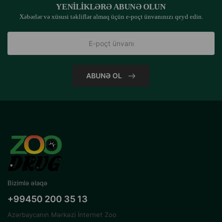
YENILIKLƏRƏ ABUNƏ OLUN
Xəbərlər və xüsusi təkliflər almaq üçün e-poçt ünvanınızı qeyd edin.
ABUNƏ OL
Bizimlə əlaqə
+99450 200 35 13
Azərbaycanın Mərkəzi İnternet Zoo