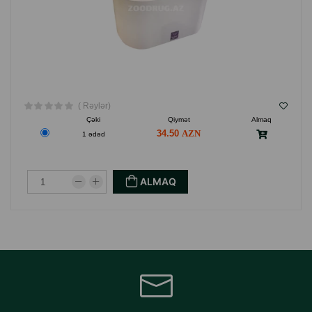
( Rəylər)
Çəki
Qiymət
Almaq
34.50
1 ədəd
ALMAQ