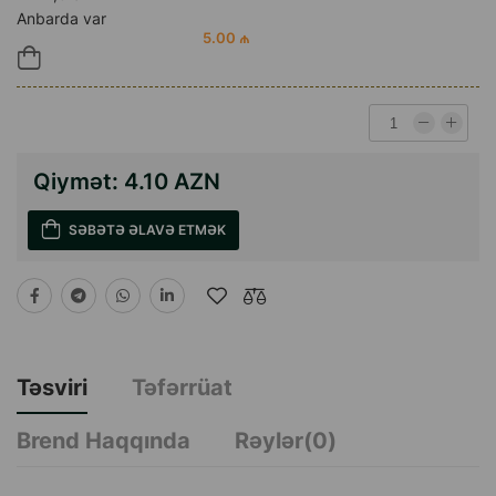
Anbarda var
5.00 ₼
Qiymət:
4.10 AZN
SƏBƏTƏ ƏLAVƏ ETMƏK
Təsviri
Təfərrüat
Brend Haqqında
Rəylər(0)