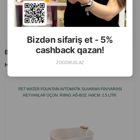
Çəki
Qiymət
Almaq
8.40
1 ədəd
ALMAQ
Bizdən sifariş et - 5%
cashback qazan!
Bu brendin başqa məhsulları
ZOODRUG.AZ
Hamısını Gör
PET WATER FOUNTAIN AVTOMATIK SUVARMA FƏVVARƏSI
HEYVANLAR ÜÇÜN. RƏNG: AĞ-BOZ. HƏCM: 2.5 LITR.