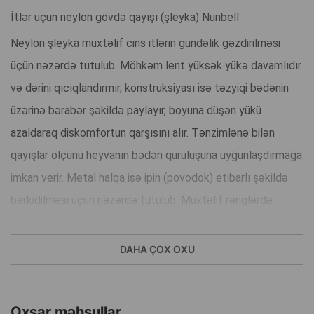
İtlər üçün neylon gövdə qayışı (şleyka) Nunbell
Neylon şleyka müxtəlif cins itlərin gündəlik gəzdirilməsi
üçün nəzərdə tutulub. Möhkəm lent yüksək yükə davamlıdır
və dərini qıcıqlandırmır, konstruk­siyası isə təzyiqi bədənin
üzərinə bərabər şəkildə paylayır, boyuna düşən yükü
azaldaraq diskomfortun qarşısını alır. Tənzimlənə bilən
qayışlar ölçünü heyvanın bədən quruluşuna uyğunlaşdırmağa
imkan verir. Metal halqa isə ipin (povodok) etibarlı şəkildə
bərkidilməsi üçün nəzərdə tutulub. Müxtəlif rənglərdə
mövcuddur.
Əsas üstünlüklər
DAHA ÇOX OXU
Yükü bərabər şəkildə paylayır.
Möhkəm və uzunömürlü neylon lent.
Oxşar məhsullar