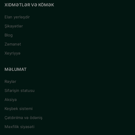
XIDMƏTLƏR VƏ KÖMƏK
Elan yerləşdir
Şikayətlər
Blog
Zəmanət
Xeyriyyə
MƏLUMAT
Rəylər
Sifarişin statusu
Aksiya
Keşbek sistemi
Çatdırılma və ödəniş
Məxfilik siyasəti