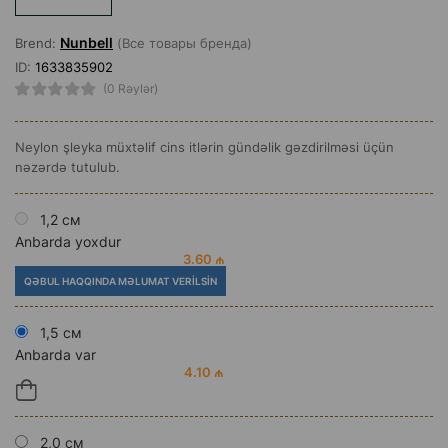
Nunbell
Brend:
(Все товары бренда)
ID:
1633835902
(0 Rəylər)
Neylon şleyka müxtəlif cins itlərin gündəlik gəzdirilməsi üçün
nəzərdə tutulub.
1,2 см
Anbarda yoxdur
3.60 ₼
QƏBUL HAQQINDA MƏLUMAT VERILSIN
1,5 см
Anbarda var
4.10 ₼
2,0 см