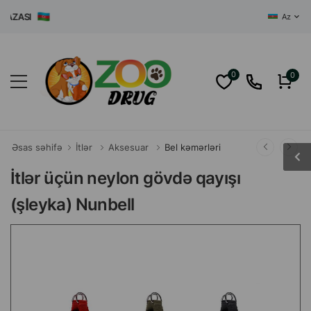
ASI
Az
0
0
Əsas səhifə
İtlər
Aksesuar
Bel kəmərləri
İtlər üçün neylon gövdə qayışı
(şleyka) Nunbell