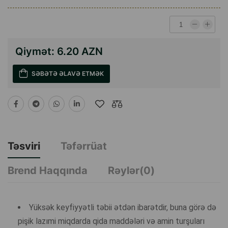
Qiymət:
6.20 AZN
SƏBƏTƏ ƏLAVƏ ETMƏK
Təsviri
Təfərrüat
Brend Haqqında
Rəylər(0)
Yüksək keyfiyyətli təbii ətdən ibarətdir, buna görə də
pişik lazımi miqdarda qida maddələri və amin turşuları