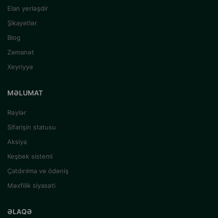
Elan yerləşdir
Şikayətlər
Blog
Zəmanət
Xeyriyyə
MƏLUMAT
Rəylər
Sifarişin statusu
Aksiya
Keşbek sistemi
Çatdırılma və ödəniş
Məxfilik siyasəti
ƏLAQƏ