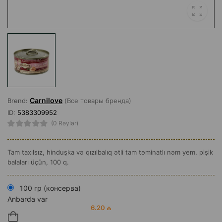
Carnilove
Brend:
(Все товары бренда)
ID:
5383309952
(0 Rəylər)
Tam taxılsız, hinduşka və qızılbalıq ətli tam təminatlı nəm yem, pişik
balaları üçün, 100 q.
100 гр (консерва)
Anbarda var
6.20 ₼