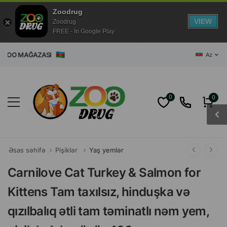
Zoodrug
VIEW
Zoodrug
FREE - In Google Play
T ZOO MAĞAZASI
Az
0
0
Əsas səhifə
Pişiklər
Yaş yemlər
Carnilove Cat Turkey & Salmon for
Kittens Tam taxılsız, hinduşka və
qızılbalıq ətli tam təminatlı nəm yem,