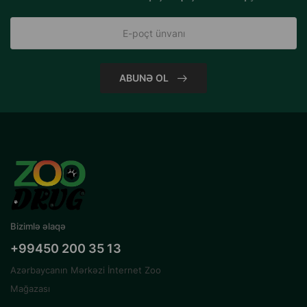
5
450
ABUNƏ OL
Bizimlə əlaqə
+99450 200 35 13
Azərbaycanın Mərkəzi İnternet Zoo
Mağazası