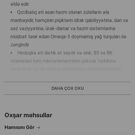
əldə edir
Qızılbalıq əti asan həzm olunan zülalların əla
mənbəyidir, həmçinin pişiklərin idrak qabiliyyətinə, dəri və
xəz vəziyyətinə, ürək-damar və həzm sistemlərinə
müsbət təsir edən Omeqa-3 doymamış yağ turşuları ilə
zəngindir
Hinduşka əti dietik ət sayılır və sink, B3 və B6
vitaminləri kimi mikroelementlərin yüksək tərkibinə
malikdir ki, bu da qidanın qidalandırıcı kombinasiyasını
mükəmməl şəkildə tamamlayır
Pişiklərin kompleks qorunması üçün D3, E, biotin,
DAHA ÇOX OXU
dəmir, yod və digər qiymətli mikroelementləri xelat
formasında ehtiva edir
Taurinlə zənginləşdirilmişdir - pişiklərin ürəyini və
Oxşar məhsullar
görməsini dəstəkləyən həyati əhəmiyyətli amin turşusu
Təbii bulyonun olması sayəsində pişik balaları yemklə
Hamısını Gör
birlikdə bütün vacib maddələri və kifayət qədər nəmi