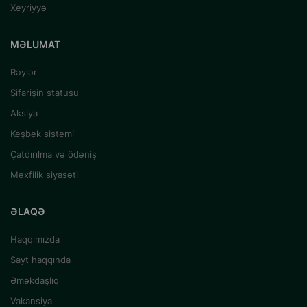
Xeyriyyə
MƏLUMAT
Rəylər
Sifarişin statusu
Aksiya
Keşbek sistemi
Çatdırılma və ödəniş
Məxfilik siyasəti
ƏLAQƏ
Haqqımızda
Sayt haqqında
Əməkdaşlıq
Vakansiya