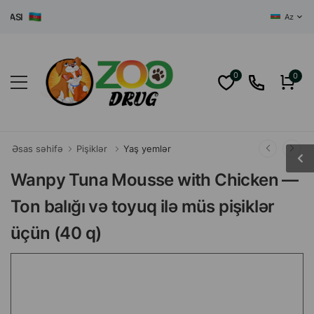
SI
Az
0
0
Əsas səhifə
Pişiklər
Yaş yemlər
Wanpy Tuna Mousse with Chicken —
Ton balığı və toyuq ilə müs pişiklər
üçün (40 q)