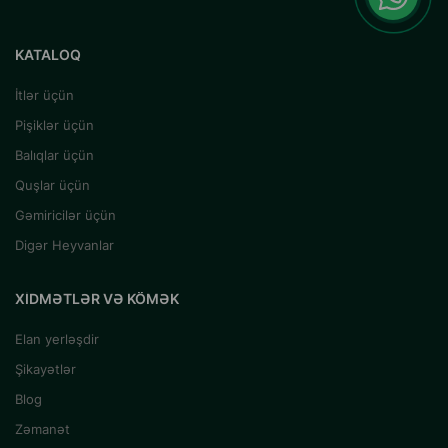
KATALOQ
İtlər üçün
Pişiklər üçün
Balıqlar üçün
Quşlar üçün
Gəmiricilər üçün
Digər Heyvanlar
XIDMƏTLƏR VƏ KÖMƏK
Elan yerləşdir
Şikayətlər
Blog
Zəmanət