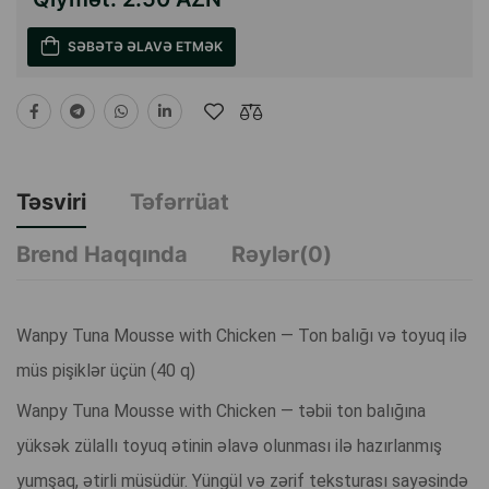
SƏBƏTƏ ƏLAVƏ ETMƏK
Təsviri
Təfərrüat
Brend Haqqında
Rəylər(0)
Wanpy Tuna Mousse with Chicken — Ton balığı və toyuq ilə
müs pişiklər üçün (40 q)
Wanpy Tuna Mousse with Chicken — təbii ton balığına
yüksək zülallı toyuq ətinin əlavə olunması ilə hazırlanmış
yumşaq, ətirli müsüdür. Yüngül və zərif teksturası sayəsində