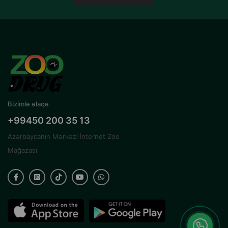
Bizimlə əlaqə
+99450 200 35 13
Azərbaycanın Mərkəzi İnternet Zoo
Mağazası