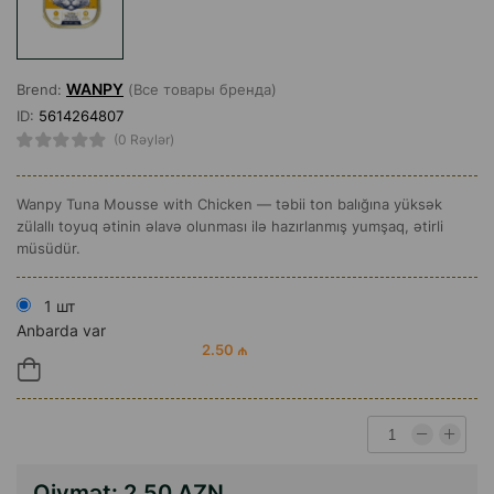
WANPY
Brend:
(Все товары бренда)
ID:
5614264807
(0 Rəylər)
Wanpy Tuna Mousse with Chicken — təbii ton balığına yüksək
zülallı toyuq ətinin əlavə olunması ilə hazırlanmış yumşaq, ətirli
müsüdür.
1 шт
Anbarda var
2.50 ₼
Qiymət:
2.50 AZN