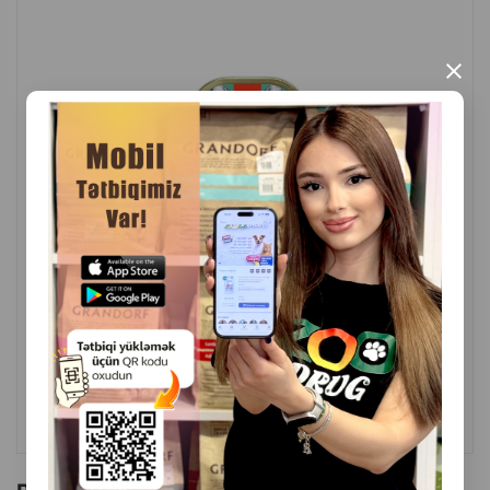
keyfiyyətli inqrediyentlərdən hazırlanır.
İdealdır:
×
Gündəlik qidalanma və əsas yemə əlavə kimi.
İştahanın artırılması üçün.
Bütün yaş qruplarındakı pişiklər üçün.
Həssas həzm sistemi olan pişiklər üçün.
Çəki: 40 q.
( Rəylər)
Çəki
Qiymət
Almaq
2.50
1 ədəd
ALMAQ