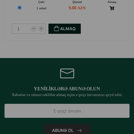
Çəki
Qiymət
Almaq
5.00
1 ədəd
ALMAQ
YENILIKLƏRƏ ABUNƏ OLUN
Xəbərlər və xüsusi təkliflər almaq üçün e-poçt ünvanınızı qeyd edin.
ABUNƏ OL