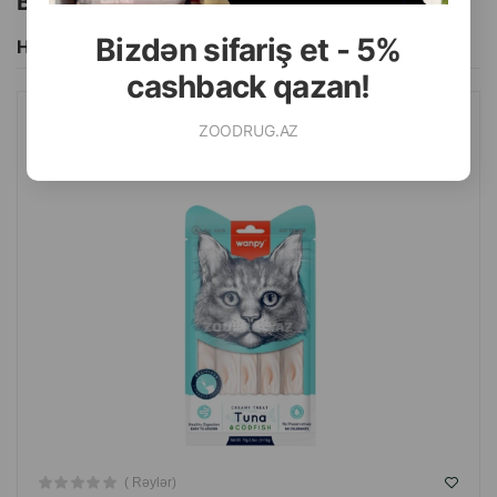
Bu brendin başqa məhsulları
Bizdən sifariş et - 5%
Hamısını Gör
cashback qazan!
ZOODRUG.AZ
WANPY CREAMY TUNA&CODFISH PIŞIKLƏRI ÜÇÜN TUNA VƏ
MORINA BALIĞI DADLI TƏAMI 70 QR.
( Rəylər)