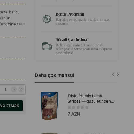
əzə balıq,
Bonus Proqramı
üşünün
Hər alış verişinizdə bizdən bonus
qazanın
ərkibinə taxıl
Sürətli Çatdırılma
Baki daxilində 10 manatadək
sifarişdə! Azərbaycan üzrə ekspress
çatdırılma!
Daha çox məhsul
Trixie Premio Lamb
Stripes — quzu ətindən
AVƏ ETMƏK
hazırlanmış yumşaq və
dadlı zolaqlardır 100 q
7 AZN
#31741