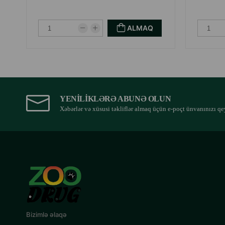
50
4
60
4
ALMAQ
70
5
80
5
90
6
⚠️ Yem itin çəkisinə və fiziki aktivliyinə uyğun verilməlidi
YENILIKLƏRƏ ABUNƏ OLUN
alın.
Xəbərlər və xüsusi təkliflər almaq üçün e-poçt ünvanınızı qe
Həmişə təmiz içməli suya çıxış imkanı olmalıdır. Quru və s
Bizimlə əlaqə