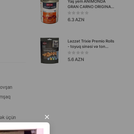
Yaş yem ANIMONDA
GRAN CARNO ORIGINAL
ADULT RIND + HUHN -
mal əti və toyuq əti
6.3 AZN
sousunda böyüklər üçün
itlər üçün 400qr.
Ləzzət Trixie Premio Rolls
- toyuq sinəsi və ton
balığı ilə pişiklər üçün
iştahaaçan rulonlar zərif
5.6 AZN
tekstura və zəngin dadı
birləşdirir 50 qr #42763.
dovşan
yumşaq
×
mək üçün