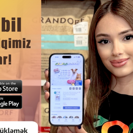
rdır. Bu kompleks elementlər orqanizmi gücləndirir və müdafiə ed
laşdırır və qalxanabənzər vəzin fəaliyyətini stimullaşdırır.
n sağlamlığına, onların hərəkətliliyinə və həmçinin vətərlərin və b
ndan əldə olunan balıq yağı isə Carnilove yemlərinin təbii tərkib h
DAHA ÇOX OXU
əri və yununun sağlam görünüşünü dəstəkləyir.
al fəaliyyətinə kömək edir və nəcisin keyfiyyətini yaxşılaşdırır.
Ham
S PROTECTION DOG ADULT LAMB
REFLEX PLUS HYPOALLERGEN
EEDS – BÜTÜN CINS BÖYÜKLƏR
PREMIUM POMERANIAN ADU
ə dadlandırıcılar
ZU ƏTINDƏN HAZIRLANMIŞ TAM
YEM, BALIQ VƏ TOYUQ ƏTRI IL
RASIONLU QURU YEM
CINSDƏN OLAN BÖYÜKLƏR Ü
BALANSLI 2 KQ.
Miqdar