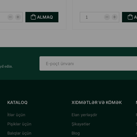
10
70
ALMAQ
30
80
40
r. Normaya riayət edin, amma itin fərdi ehtiyaclarını və enerji sərfi
yd edin.
ərin yerdə saxlanılmalıdır.
KATALOQ
XIDMƏTLƏR VƏ KÖMƏK
İtlər üçün
Elan yerləşdir
Pişiklər üçün
Şikayətlər
Balıqlar üçün
Blog