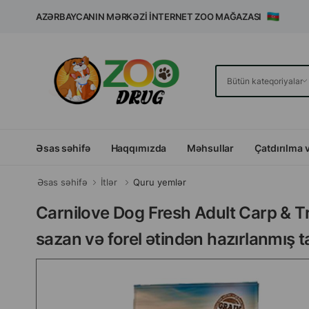
AZƏRBAYCANIN MƏRKƏZI İNTERNET ZOO MAĞAZASI
Əsas səhifə
Haqqımızda
Məhsullar
Çatdırılma 
Əsas səhifə
İtlər
Quru yemlər
Carnilove Dog Fresh Adult Carp & T
sazan və forel ətindən hazırlanmış t