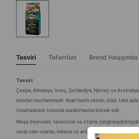
Təsviri
Təfərrüat
Brend Haqqında
Təsviri:
Çexiya, Almaniya, İsveç, Şotlandiya, Norveç və Avstraliy
ətindən hazırlanmışdır. Asan həzm olunan, zülal, təbii qi
toxumalarının tonusda saxlanmasına kömək edir.
Meşə meyvələri, tərəvəzlər və otlarla zənginləşdirilmişd
vacib olan vitamin, mineral və antioksidantları təmin edir.