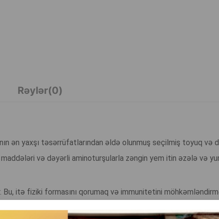
Rəylər(0)
anın ən yaxşı təsərrüfatlarından əldə olunmuş seçilmiş toyuq və 
da maddələri və dəyərli aminoturşularla zəngin yem itin əzələ və 
ir. Bu, itə fiziki formasını qorumaq və immunitetini möhkəmləndir