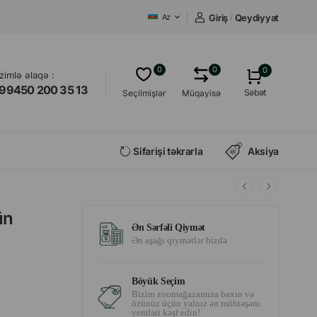
Giriş
/
Qeydiyyat
Az
0
0
0
izimlə əlaqə :
99450 200 35 13
Səbət
Seçilmişlər
Müqayisə
Sifarişi təkrarla
Aksiya
ün
Ən Sərfəli Qiymət
Ən aşağı qiymətlər bizdə
Böyük Seçim
Bizim zoomağazamıza baxın və
özünüz üçün yalnız ən möhtəşəm
yemləri kəşf edin!