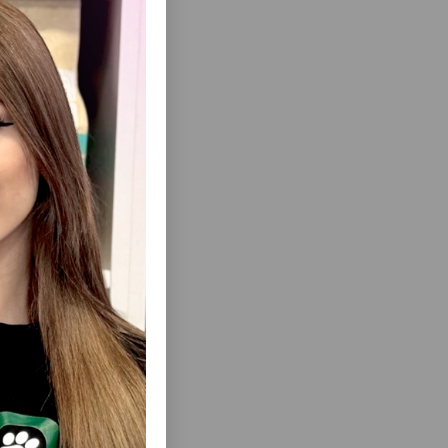
ir. Çikoriy
ağların
issəsidir –
ısını Gör
IC SUPER
LAVITAL DOG ADULT LAMB QURU YEM,
LT QURU
BÖYÜKLƏR ÜÇÜN ITLƏRIN QUZU ƏTI DADI
Ə, KIÇIK
ILƏ 15 KQ.
ÇÜN TAM