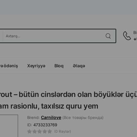
B
+
və ödəniş
Xeyriyyə
Bloq
Əlaqə
rout – bütün cinslərdən olan böyüklər üç
am rasionlu, taxılsız quru yem
Carnilove
Brend:
(Все товары бренда)
ID:
4733233769
(0 Rəylər)