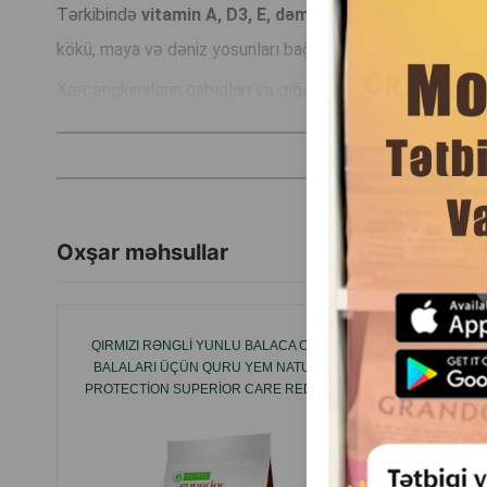
Tərkibində
vitamin A, D3, E, dəmir, yod, sink və selen
va
kökü, maya və dəniz yosunları bağırsaq mikroflorasını yaxşı
Xərçəngkimilərin qabıqları və qığırdaq ekstraktı oynaqları
möhkəmliyinə müsbət təsir göstərir. Şotlandiya qızılbalığı
sinir və ürək-damar sistemini gücləndirir, həmçinin itin d
Xüsusi bitki kompleksi sayəsində yem həzm sisteminin norm
Tərkibində yoxdur:
Oxşar məhsullar
Taxıl və kartof (itlərin təbii rasionunda yoxdur)
QIRMIZI RƏNGLI YUNLU BALACA CINS IT
NATURE'
BALALARI ÜÇÜN QURU YEM NATURE’S
ALL BR
Kimyəvi maddələr, konservantlar, süni rəngləndiricilər v
PROTECTION SUPERIOR CARE RED COAT
ÜÇÜN QU
JUNIOR GRAIN FREE SMALL BREEDS.
Tipik analiz:
Komponent