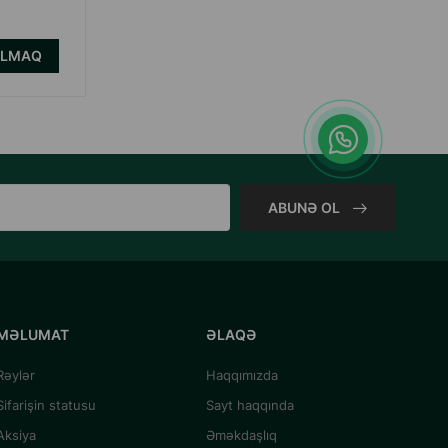
ALMAQ
ALMAQ
ni də nəzərə
ABUNƏ OL
MƏLUMAT
ƏLAQƏ
Rəylər
Haqqımızda
Sifarişin statusu
Sayt haqqında
Aksiya
Əməkdaşlıq