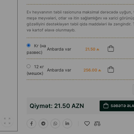
Ev heyvanının təbii rasionuna maksimal dərəcədə uyğun, t
meşə meyvələri, otlar və itin sağlamlığını və xarici görün
gözəlliyini dəstəkləyən təbii qida maddələri ilə zəngindir. T
və kartof əlavə olunmayıb.
Кг (на
Anbarda var
21.50 ₼
развес)
12 кг
Anbarda var
256.00 ₼
(мешок)
Qiymət:
21.50 AZN
SƏBƏTƏ ƏL