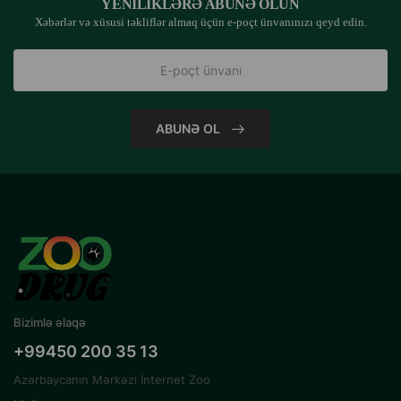
YENILIKLƏRƏ ABUNƏ OLUN
Xəbərlər və xüsusi təkliflər almaq üçün e-poçt ünvanınızı qeyd edin.
ABUNƏ OL
Bizimlə əlaqə
+99450 200 35 13
Azərbaycanın Mərkəzi İnternet Zoo