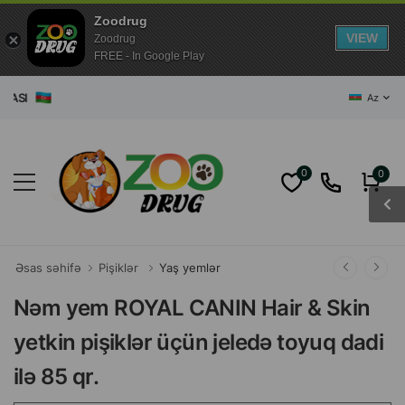
Zoodrug
VIEW
Zoodrug
FREE - In Google Play
I
Az
0
0
Əsas səhifə
Pişiklər
Yaş yemlər
Nəm yem ROYAL CANIN Hair & Skin
yetkin pişiklər üçün jeledə toyuq dadi
ilə 85 qr.