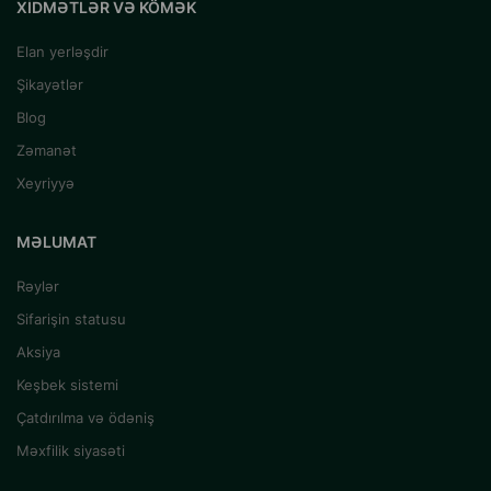
XIDMƏTLƏR VƏ KÖMƏK
Elan yerləşdir
Şikayətlər
Blog
Zəmanət
Xeyriyyə
MƏLUMAT
Rəylər
Sifarişin statusu
Aksiya
Keşbek sistemi
Çatdırılma və ödəniş
Məxfilik siyasəti