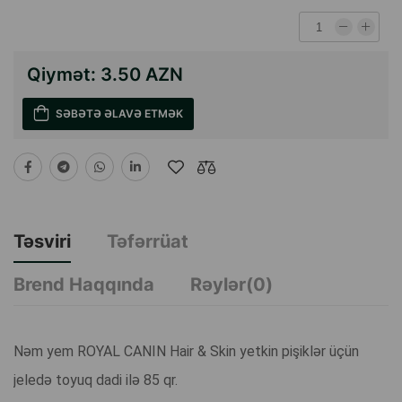
Qiymət:
3.50 AZN
SƏBƏTƏ ƏLAVƏ ETMƏK
Təsviri
Təfərrüat
Brend Haqqında
Rəylər(0)
Nəm yem ROYAL CANIN Hair & Skin yetkin pişiklər üçün
jeledə toyuq dadi ilə 85 qr.