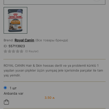
Royal Canin
Brend:
(Все товары бренда)
ID:
557113923
(0 Rəylər)
ROYAL CANIN Hair & Skin həssas dərili və ya problemli kürklü 1
yaşdan yuxarı pişiklər üçün yumşaq jele içərisində parçalar ilə tam
yaş yemdir.
1 шт
Anbarda var
3.50 ₼