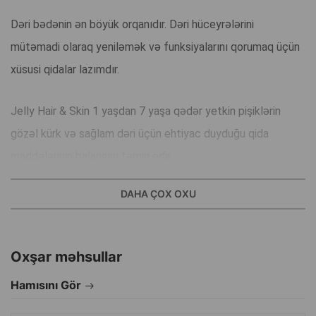
Dəri bədənin ən böyük orqanıdır. Dəri hüceyrələrini
mütəmadi olaraq yeniləmək və funksiyalarını qorumaq üçün
xüsusi qidalar lazımdır.
Jelly Hair & Skin 1 yaşdan 7 yaşa qədər yetkin pişiklərin
gözəl kürk və sağlam dəri üçün ehtiyac duyduğu qida
maddələrinin balansını təmin edir.
DAHA ÇOX OXU
Tük gözəlliyini təmin edir;
Optimal çəki saxlayır;
Yetkin pişiklər tərəfindən instinktiv olaraq üstünlük
verilən makronutrient profili (MNP);
Oxşar məhsullar
Sidik yollarının sağlamlığını qorumağa kömək edir;
Hamısını Gör
100% tam və balanslaşdırılmış qidalanma.