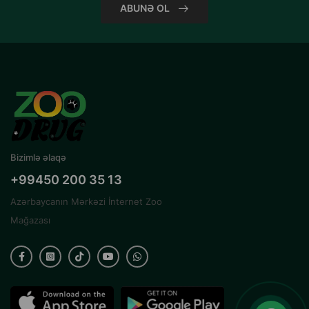
ABUNƏ OL
Bizimlə əlaqə
+99450 200 35 13
Azərbaycanın Mərkəzi İnternet Zoo
Mağazası