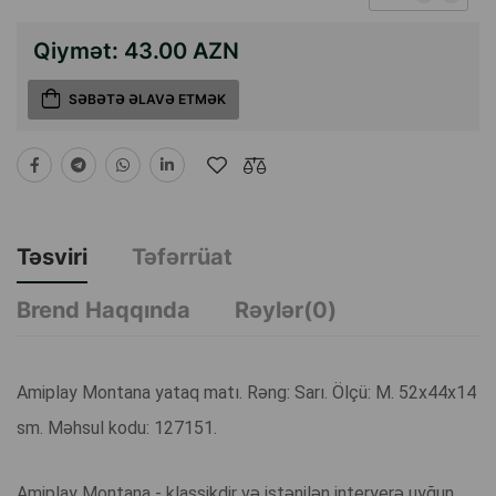
Qiymət:
43.00 AZN
SƏBƏTƏ ƏLAVƏ ETMƏK
Təsviri
Təfərrüat
Brend Haqqında
Rəylər(0)
Amiplay Montana yataq matı. Rəng: Sarı. Ölçü: M. 52x44x14
sm. Məhsul kodu: 127151.
Amiplay Montana - klassikdir və istənilən interyerə uyğun