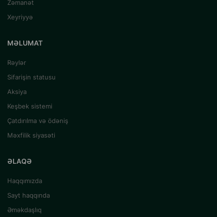
Zəmanət
Xeyriyyə
MƏLUMAT
Rəylər
Sifarişin statusu
Aksiya
Keşbek sistemi
Çatdırılma və ödəniş
Məxfilik siyasəti
ƏLAQƏ
Haqqımızda
Sayt haqqında
Əməkdaşlıq