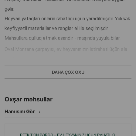
gəlir.
Heyvan yataqları onların rahatlığı üçün yaradılmışdır. Yüksək
keyfiyyətli materiallar və rənglər əl ilə seçilmişdir.
Məhsullara qulluq etmək asandır - maşında yuyula bilər.
Oval Montana çarpayısı, ev heyvanınızın istirahəti üçün əla
yerdir.
O, çox davamlı, zədələrə davamlı mebel parçasından
DAHA ÇOX OXU
hazırlanmışdır, xüsusi sintetik yun və deformasiyaya davamlı
köpük qarışığı ilə bol doldurulmuşdur, buna görə də ev
heyvanınıza uzun müddət xidmət edəcək.
Oxşar məhsullar
Yumşaq yastıq, maşında və ya əl ilə yuyula bilər, bu da
Hamısını Gör
çarpayının təmizlənməsini və yenilənməsini əhəmiyyətli
dərəcədə asanlaşdırır.
PETKIT ÖN PƏRDƏ – EV HEYVANINIZ ÜÇÜN RAHATLIQ,