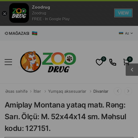
Zoodrug
VIEW
Zoodrug
FREE - In Google Play
 ZOO MAĞAZASI
Az
0
0
Əsas səhifə
İtlər
Yumşaq aksesuarlar
Divanlar
Amiplay Montana yataq matı. Rəng:
Sarı. Ölçü: M. 52x44x14 sm. Məhsul
kodu: 127151.