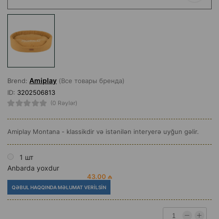
Amiplay
Brend:
(Все товары бренда)
ID:
3202506813
(0 Rəylər)
Amiplay Montana - klassikdir və istənilən interyerə uyğun gəlir.
1 шт
Anbarda yoxdur
43.00 ₼
QƏBUL HAQQINDA MƏLUMAT VERILSIN