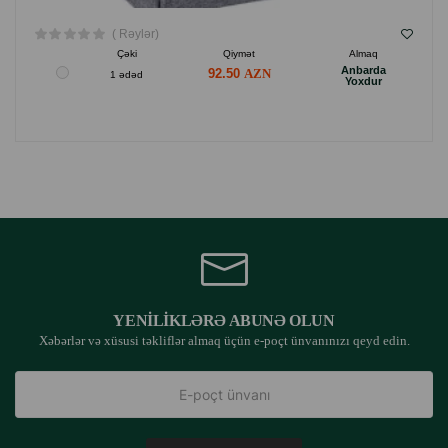
( Rəylər)
Çəki
Qiymət
Almaq
Anbarda
92.50
1 ədəd
Yoxdur
YENILIKLƏRƏ ABUNƏ OLUN
Xəbərlər və xüsusi təkliflər almaq üçün e-poçt ünvanınızı qeyd edin.