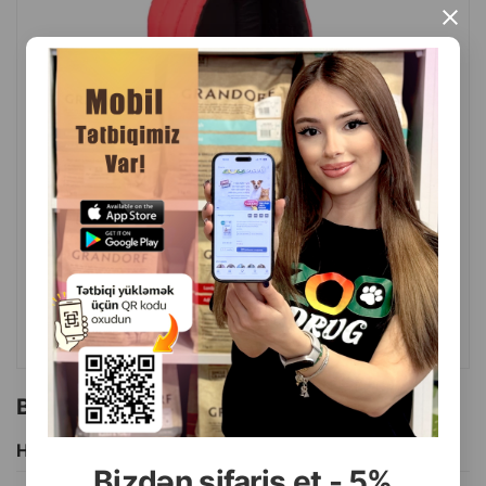
×
( Rəylər)
Çəki
Qiymət
Almaq
61.00
1 ədəd
ALMAQ
Bu brendin başqa məhsulları
Hamısını Gör
Bizdən sifariş et - 5%