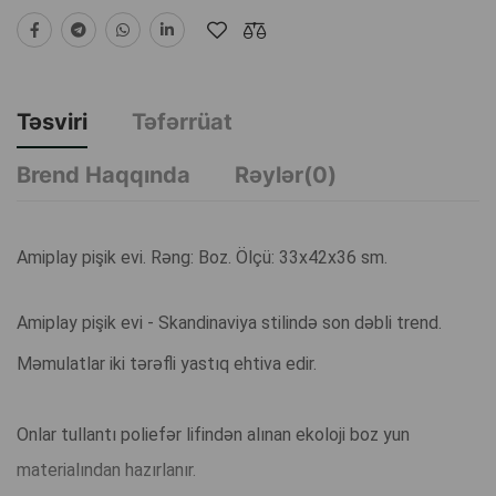
Təsviri
Təfərrüat
Brend Haqqında
Rəylər(0)
Amiplay pişik evi. Rəng: Boz. Ölçü: 33x42x36 sm.
Amiplay pişik evi - Skandinaviya stilində son dəbli trend.
Məmulatlar iki tərəfli yastıq ehtiva edir.
Onlar tullantı poliefər lifindən alınan ekoloji boz yun
materialından hazırlanır.