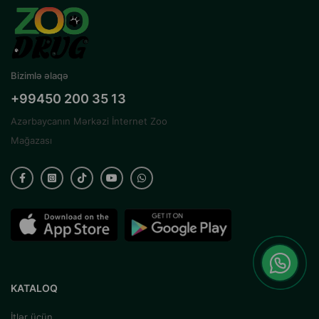
Bizimlə əlaqə
+99450 200 35 13
Azərbaycanın Mərkəzi İnternet Zoo
Mağazası
KATALOQ
İtlər üçün