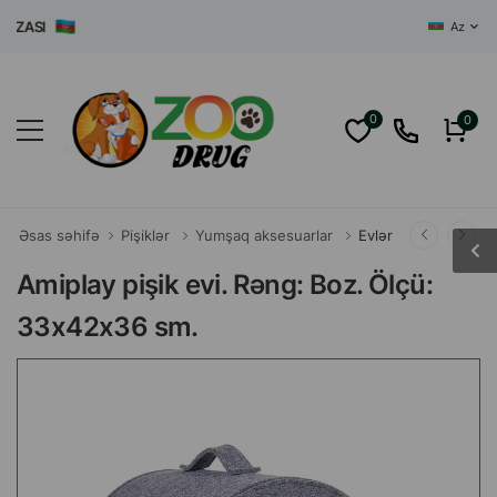
ASI
Az
0
0
Əsas səhifə
Pişiklər
Yumşaq aksesuarlar
Evlər
Amiplay pişik evi. Rəng: Boz. Ölçü:
33x42x36 sm.