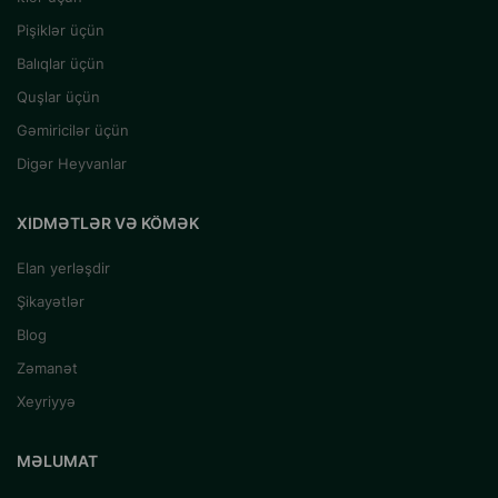
Pişiklər üçün
Balıqlar üçün
Quşlar üçün
Gəmiricilər üçün
Digər Heyvanlar
XIDMƏTLƏR VƏ KÖMƏK
Elan yerləşdir
Şikayətlər
Blog
Zəmanət
Xeyriyyə
MƏLUMAT