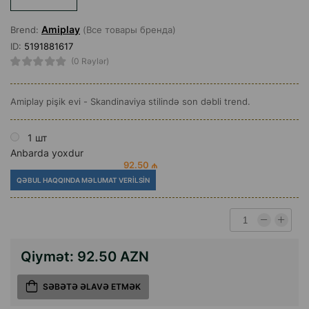
Amiplay
Brend:
(Все товары бренда)
ID:
5191881617
(0 Rəylər)
Amiplay pişik evi - Skandinaviya stilində son dəbli trend.
1 шт
Anbarda yoxdur
92.50 ₼
QƏBUL HAQQINDA MƏLUMAT VERILSIN
Qiymət:
92.50 AZN
SƏBƏTƏ ƏLAVƏ ETMƏK