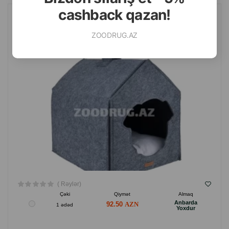
cashback qazan!
AMIPLAY HYGGE IT EVI. RƏNG: BOZ. ÖLÇÜ: 33X42X42 SM.
ZOODRUG.AZ
( Rəylər)
Çəki
Qiymət
Almaq
Anbarda
92.50
1 ədəd
Yoxdur