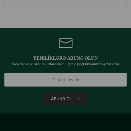
YENILIKLƏRƏ ABUNƏ OLUN
Xəbərlər və xüsusi təkliflər almaq üçün e-poçt ünvanınızı qeyd edin.
ABUNƏ OL