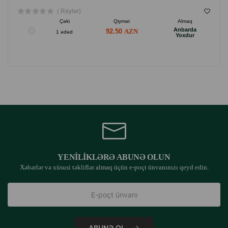
( Rəylər)
Çəki
Qiymət
Almaq
Anbarda
92.50
1 ədəd
Yoxdur
YENILIKLƏRƏ ABUNƏ OLUN
Xəbərlər və xüsusi təkliflər almaq üçün e-poçt ünvanınızı qeyd edin.
ABUNƏ OL