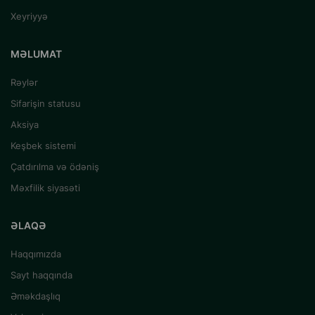
Xeyriyyə
MƏLUMAT
Rəylər
Sifarişin statusu
Aksiya
Keşbek sistemi
Çatdırılma və ödəniş
Məxfilik siyasəti
ƏLAQƏ
Haqqımızda
Sayt haqqında
Əməkdaşlıq