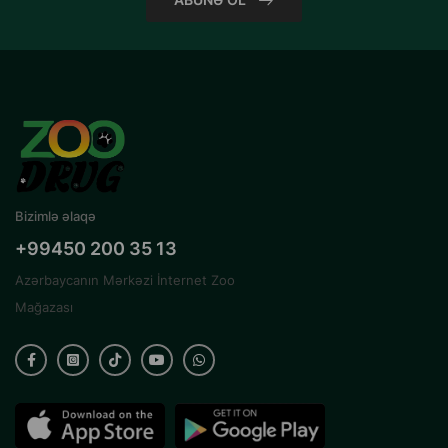
Bizimlə əlaqə
+99450 200 35 13
Azərbaycanın Mərkəzi İnternet Zoo
Mağazası