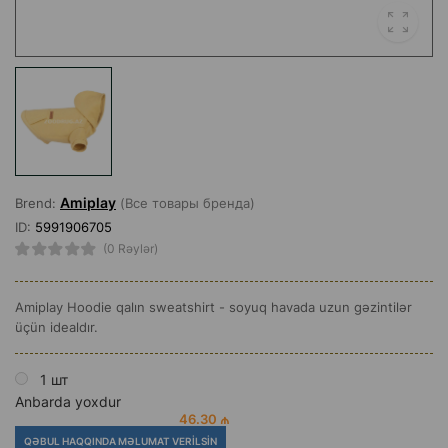
Amiplay
Brend:
(Все товары бренда)
ID:
5991906705
(0 Rəylər)
Amiplay Hoodie qalın sweatshirt - soyuq havada uzun gəzintilər
üçün idealdır.
1 шт
Anbarda yoxdur
46.30 ₼
QƏBUL HAQQINDA MƏLUMAT VERILSIN