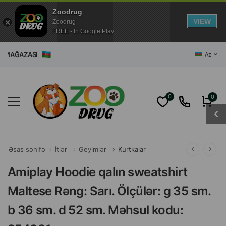
Zoodrug
VIEW
Zoodrug
FREE - In Google Play
AĞAZASI
Az
0
0
Əsas səhifə
İtlər
Geyimlər
Kurtkalar
Amiplay Hoodie qalın sweatshirt
Maltese Rəng: Sarı. Ölçülər: g 35 sm.
b 36 sm. d 52 sm. Məhsul kodu: