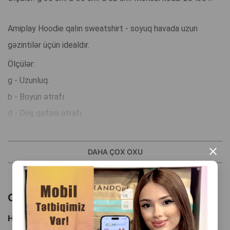
Amiplay Hoodie qalın sweatshirt - soyuq havada uzun
gəzintilər üçün idealdır.
Ölçülər:
g - Uzunluq.
b - Boyun ətrafı.
d - Döş qəfəsi ətrafı.
Zərif kəsilmiş, dördayaqlı dostunun bədənini örtür və
×
DAHA ÇOX OXU
istilədir.
Rahat və konfortlu, soyuq hava üçün idealdır.
Oxşar məhsullar
Amiplay gödəkçəsini geyinmək və çıxarmaq vaxt və səy
Hamısını Gör
tələb etməyən bir həzzdir.