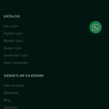
KATALOQ
İtlər üçün
Pişiklər üçün
Balıqlar üçün
Quşlar üçün
Gəmiricilər üçün
Digər Heyvanlar
XIDMƏTLƏR VƏ KÖMƏK
Elan yerləşdir
Şikayətlər
Blog
Zəmanət