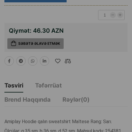
Qiymət:
46.30 AZN
SƏBƏTƏ ƏLAVƏ ETMƏK
Təsviri
Təfərrüat
Brend Haqqında
Rəylər(0)
Amiplay Hoodie qalın sweatshirt Maltese Rəng: Sarı.
Ölçülər: g 35 sm. b 36 sm. d 52 sm. Məhsul kodu: 254381.