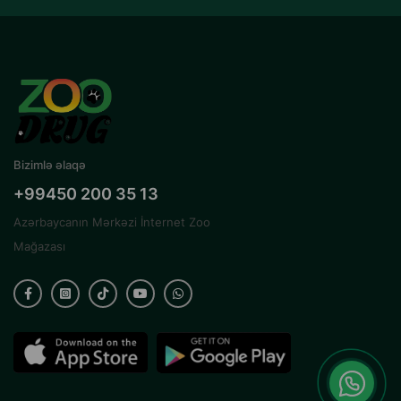
Bizimlə əlaqə
+99450 200 35 13
Azərbaycanın Mərkəzi İnternet Zoo
Mağazası