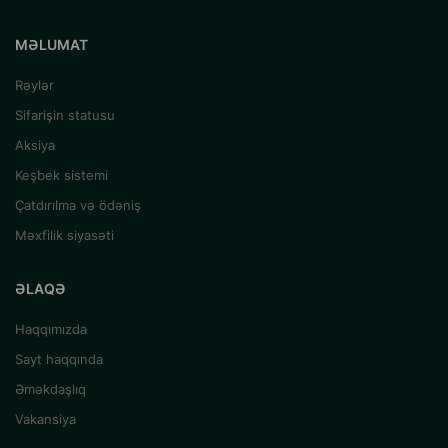
MƏLUMAT
Rəylər
Sifarişin statusu
Aksiya
Keşbek sistemi
Çatdırılma və ödəniş
Məxfilik siyasəti
ƏLAQƏ
Haqqımızda
Sayt haqqında
Əməkdaşlıq
Vakansiya