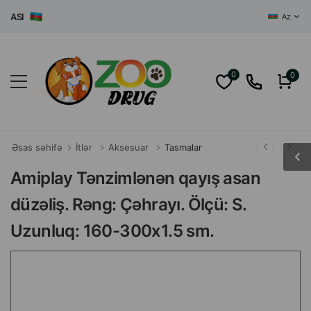
SI
Az
0
0
Əsas səhifə
İtlər
Aksesuar
Tasmalar
Amiplay Tənzimlənən qayış asan
düzəliş. Rəng: Çəhrayı. Ölçü: S.
Uzunluq: 160-300x1.5 sm.