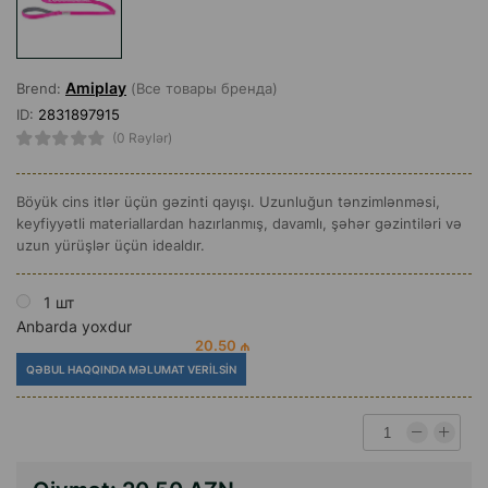
Amiplay
Brend:
(Все товары бренда)
ID:
2831897915
(0 Rəylər)
Böyük cins itlər üçün gəzinti qayışı. Uzunluğun tənzimlənməsi,
keyfiyyətli materiallardan hazırlanmış, davamlı, şəhər gəzintiləri və
uzun yürüşlər üçün idealdır.
1 шт
Anbarda yoxdur
20.50 ₼
QƏBUL HAQQINDA MƏLUMAT VERILSIN