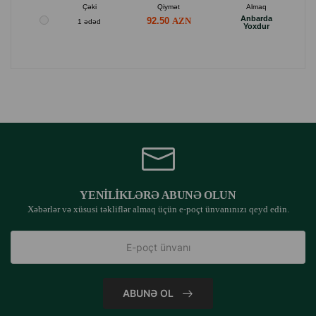
Çəki
Qiymət
Almaq
Məhsulun xüsusiyyətləri:
Anbarda
92.50
1 ədəd
Yoxdur
Növ: qayış
Model: tənzimlənən asan düzəliş
Materiyal: polipropilen lent.
Amiplay Tənzimlənən qayışın üstünlükləri Asan Düzəliş :
Rahat tutacaq
Rəngarəng rənglər
Tənzimlənən uzunluq
Asan təmizlənir
YENILIKLƏRƏ ABUNƏ OLUN
Xəbərlər və xüsusi təkliflər almaq üçün e-poçt ünvanınızı qeyd edin.
Yumaq imkanı
Keyfiyyətli materiallardan hazırlanmışdır.
İstehsalçı ölkə: Polşa.
ABUNƏ OL