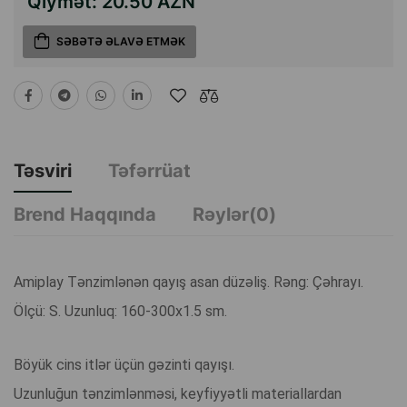
Qiymət:
20.50 AZN
SƏBƏTƏ ƏLAVƏ ETMƏK
Təsviri
Təfərrüat
Brend Haqqında
Rəylər(0)
Amiplay Tənzimlənən qayış asan düzəliş. Rəng: Çəhrayı.
Ölçü: S. Uzunluq: 160-300x1.5 sm.
Böyük cins itlər üçün gəzinti qayışı.
Uzunluğun tənzimlənməsi, keyfiyyətli materiallardan