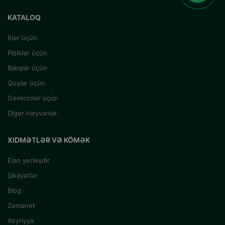
KATALOQ
İtlər üçün
Pişiklər üçün
Balıqlar üçün
Quşlar üçün
Gəmiricilər üçün
Digər Heyvanlar
XIDMƏTLƏR VƏ KÖMƏK
Elan yerləşdir
Şikayətlər
Blog
Zəmanət
Xeyriyyə