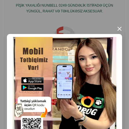
PIŞIK YAXALIĞI NUNBELL 0249 GÜNDƏLIK ISTIFADƏ ÜÇÜN
İstehsalçı ölkə: Çin.
YÜNGÜL, RAHAT VƏ TƏHLÜKƏSIZ AKSESUAR.
×
( Rəylər)
Çəki
Qiymət
Almaq
3.20
1 ədəd
ALMAQ