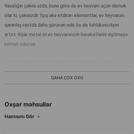
Yaxalığın çəkisi azdır, buna görə də ev heyvanı üçün demək
olar ki, çəkisizdir. İşıq əks etdirən elementlər, ev heyvanını
qaranlıq vaxtda daha görünən edir, bu da təhlükəsizliyini
artırır. Kiçik metal zil ev heyvanınızın hərəkətlərini eşitməyə
kömək edəcək.
Uzunluq plastik sürgülərlə hamar tənzimlənir və sürətli
kilidlə asanlıqla bərkidilir. Material - orijinal naxışlı, yüngül
DAHA ÇOX OXU
rəngli neylon, işıq əks etdirən boyalarla basılmış naxışlar.
Rənglər müxtəlifdir.
Oxşar məhsullar
Material: neylon.
Hamısını Gör
Xahiş edirik yaxalığın rəngini sifarişdə qeyd edin.