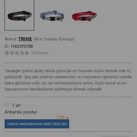
TRIXIE
Brend:
(Все товары бренда)
ID:
1142370748
(0 Rəylər)
Yaxalığın çəkisi azdır, buna görə də ev heyvanı üçün demək olar ki,
çəkisizdir. İşıq əks etdirən elementlər, ev heyvanını qaranlıq vaxtda
daha görünən edir, bu da təhlükəsizliyini artırır. Kiçik metal zil ev
heyvanınızın hərəkətlərini eşitməyə kömək edəcək.
1 шт
Anbarda yoxdur
7.00 ₼
QƏBUL HAQQINDA MƏLUMAT VERILSIN