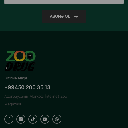
ABUNƏ OL
Bizimlə əlaqə
+99450 200 35 13
Azərbaycanın Mərkəzi İnternet Zoo
Mağazası