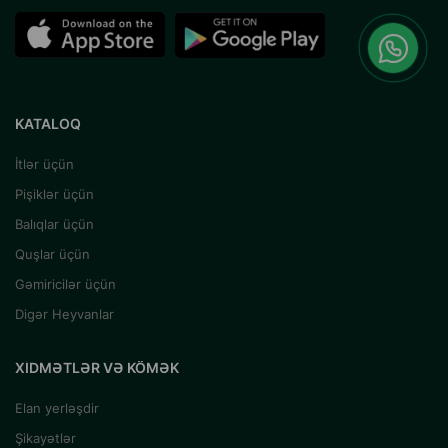
KATALOQ
İtlər üçün
Pişiklər üçün
Balıqlar üçün
Quşlar üçün
Gəmiricilər üçün
Digər Heyvanlar
XIDMƏTLƏR VƏ KÖMƏK
Elan yerləşdir
Şikayətlər