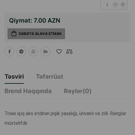
Qiymət:
7.00 AZN
SƏBƏTƏ ƏLAVƏ ETMƏK
Təsviri
Təfərrüat
Brend Haqqında
Rəylər(0)
Trixie işıq əks etdirən pişik yaxalığı, ünvanlı və zilli. Rənglər
müxtəlifdir.