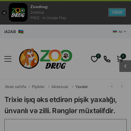
Zoodrug
VIEW
Zoodrug
FREE - In Google Play
ZASI
Az
0
0
Əsas səhifə
Pişiklər
Aksesuar
Yaxalar
Trixie işıq əks etdirən pişik yaxalığı,
ünvanlı və zilli. Rənglər müxtəlifdir.