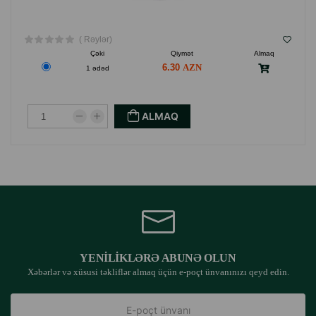
( Rəylər)
Çəki
Qiymət
Almaq
6.30
1 ədəd
ALMAQ
YENILIKLƏRƏ ABUNƏ OLUN
Xəbərlər və xüsusi təkliflər almaq üçün e-poçt ünvanınızı qeyd edin.