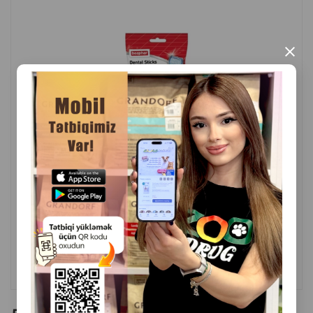
×
( Отзывы)
Масса
Цена
Купить
9.50
1 шт
КУПИТЬ