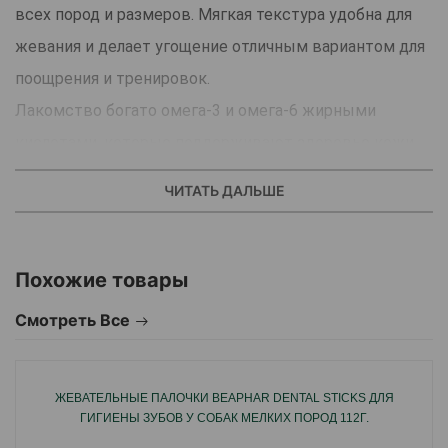
всех пород и размеров. Мягкая текстура удобна для
жевания и делает угощение отличным вариантом для
поощрения и тренировок.
Лакомство богато омега-3 и омега-6 жирными
кислотами, которые поддерживают здоровье кожи,
шерсти и сердца, а также способствует хорошему
ЧИТАТЬ ДАЛЬШЕ
пищеварению.
Вкусное и полезное дополнение к ежедневному
рациону питомца.
Похожие товары
Смотреть Все
Страна производства: Китай.
ЖЕВАТЕЛЬНЫЕ ПАЛОЧКИ BEAPHAR DENTAL STICKS ДЛЯ
ГИГИЕНЫ ЗУБОВ У СОБАК МЕЛКИХ ПОРОД 112Г.