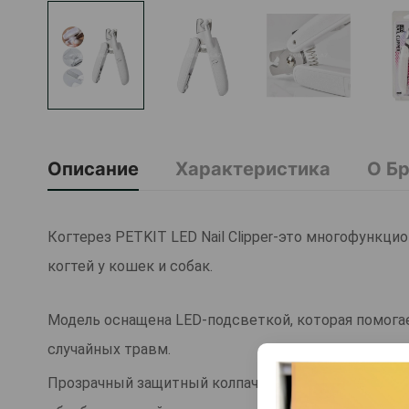
Описание
Характеристика
О Б
Когтерез PETKIT LED Nail Clipper-это многофункц
когтей у кошек и собак.
Модель оснащена LED-подсветкой, которая помогае
случайных травм.
Прозрачный защитный колпачок предотвращает разл