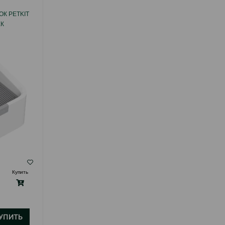
УМНЫЙ САМООЧИЩАЮЩИЙСЯ ТУАЛЕТ
К PETKIT
PETKIT PURABOX CRYSTAL DUO С AI-
ЕК
КАМЕРОЙ
( Отзывы)
Купить
Масса
Цена
Купить
499.99
1 шт
УПИТЬ
КУПИТЬ