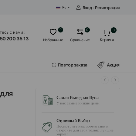
Вход
/
Регистрация
Ru
0
0
0
есь с нами :
50 200 35 13
Корзина
Избранные
Сравнение
Повтор заказа
Акция
 для
Самая Выгодная Цена
У нас самые низкие цены
Огромный Выбор
Посмотрите наш зоомагазин и
откройте для себя только лучшие
корма!