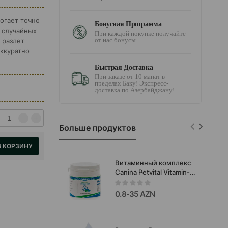
огает точно
Бонусная Программа
ь случайных
При каждой покупке получайте
от нас бонусы
 разлет
аккуратно
Быстрая Доставка
При заказе от 10 манат в
пределах Баку! Экспресс-
доставка по Азербайджану!
Больше продуктов
В КОРЗИНУ
Витаминный комплекс
Canina Petvital Vitamin-
Tabs для
привередливых собак и
0.8-35 AZN
кошек 100 гр.