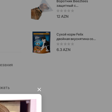
Воротник Beeztees
защитный с
фиксаторами для собак.
Размер: 31-38х15 см.
12 AZN
Сухой корм Felix
двойная вкуснятина со
вкусом птицы 600г.
6.3 AZN
резания
ежать
×
аккуратно