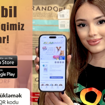
, обеспечивает чистый и ровный срез и подходит как дл
роцесс более удобным.
ЧИТАТЬ ДАЛЬШЕ
я живой ткани
в
Смотр
ЕЗ NUNBELL PET NAIL CLIPPER
КОГТЕРЕЗ NUNBELL #1009 P
Я СОБАК И КОШЕК #2109.
CLIPPER ДЛЯ СОБАК И К