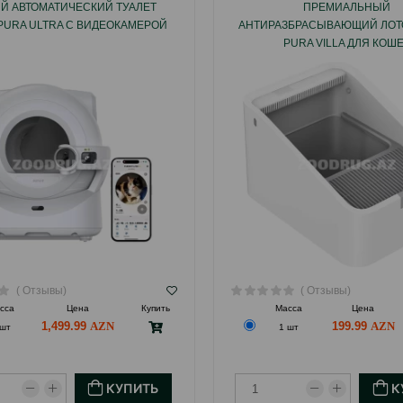
Й АВТОМАТИЧЕСКИЙ ТУАЛЕТ
ПРЕМИАЛЬНЫЙ
 PURA ULTRA С ВИДЕОКАМЕРОЙ
АНТИРАЗБРАСЫВАЮЩИЙ ЛОТО
PURA VILLA ДЛЯ КОШ
( Отзывы)
( Отзывы)
сса
Цена
Купить
Масса
Цена
1,499.99
199.99
 шт
1 шт
КУПИТЬ
К