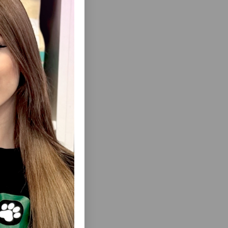
я домашних
еть Все
ET NAIL
КУСАЧКИ ДЛЯ КОГТЕЙ TRIXIE 2370
ОШЕК.
БЕЗОПАСНЫЙ И УДОБНЫЙ
ИНСТРУМЕНТ ДЛЯ УХОДА ЗА КОГТЯМИ
КОШЕК И МЕЛКИХ СОБАК.