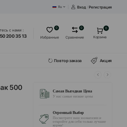
Вход
/
Регистрация
Ru
0
0
0
есь с нами :
50 200 35 13
Корзина
Избранные
Сравнение
Повтор заказа
Акция
бак 500
Самая Выгодная Цена
У нас самые низкие цены
Огромный Выбор
Посмотрите наш зоомагазин и
откройте для себя только лучшие
корма!