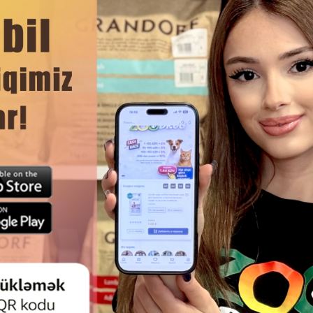
ЧИТАТЬ ДАЛЬШЕ
ой.
Смотр
RIXIE 2471 ДЛЯ СОБАК И КОШЕК-
КЕРАМИЧЕСКАЯ МИСКА NUNBE
НАЯ И ПРАКТИЧНАЯ МИСКА,
НА ПОДСТАВКЕ ДЛЯ КОШЕК И
ЬНО ПОДХОДЯЩАЯ ДЛЯ КОРМА
ИЛИ ВОДЫ 0,25Л.