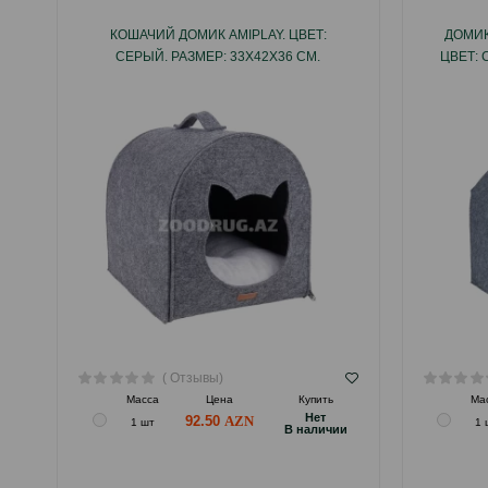
КОШАЧИЙ ДОМИК AMIPLAY. ЦВЕТ:
ДОМИК
СЕРЫЙ. РАЗМЕР: 33Х42Х36 СМ.
ЦВЕТ: 
( Отзывы)
Масса
Цена
Купить
Ма
Hет
92.50
1 шт
1 
B наличии