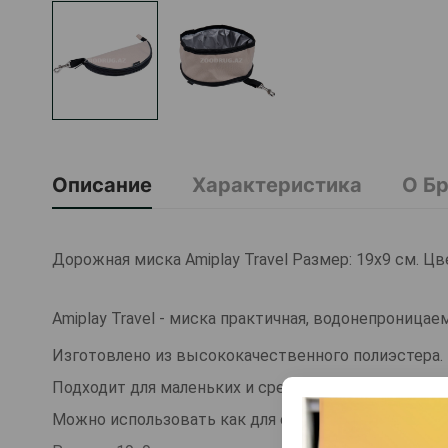
Описание
Характеристика
О Б
Дорожная миска Amiplay Travel Размер: 19х9 см. Цв
Amiplay Travel - миска практичная, водонепроницаем
Изготовлено из высококачественного полиэстера.
Подходит для маленьких и средних собак.
Можно использовать как для еды, так и для воды.