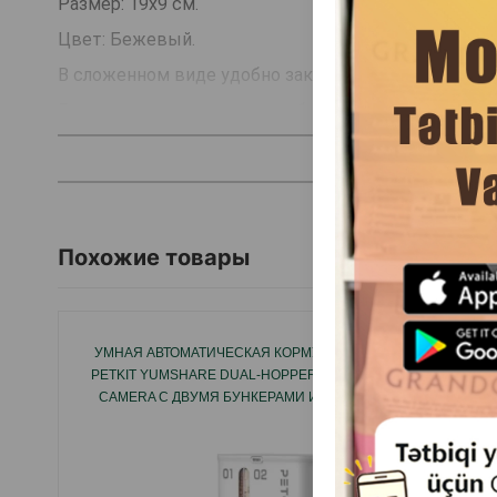
Размер: 19х9 см.
Цвет: Бежевый.
В сложенном виде удобно закрывается на молнию;
Есть петля на ремень с карабином.
Легко транспортируется.
Очень простая чистка, промойте под проточной вод
Страна производитель: Польша.
Похожие товары
УМНАЯ АВТОМАТИЧЕСКАЯ КОРМУШКА
МИСКА T
PETKIT YUMSHARE DUAL-HOPPER WITH
УДОБ
CAMERA С ДВУМЯ БУНКЕРАМИ И HD-
ИДЕАЛ
КАМЕРОЙ