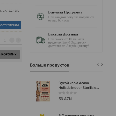
, складная.
Бонусная Программа
При каждой покупке получайте
от нас бонусы
ПОСТУПЛЕНИИ
Быстрая Доставка
При заказе от 10 манат в
пределах Баку! Экспресс-
доставка по Азербайджану!
В КОРЗИНУ
Больше продуктов
Сухой корм Acana
Holistic Indoor Sterilisied
Entrée Chicken with
Herring -
56 AZN
сбалансированный
рацион для взрослых
домашних и
стерилизованных
RIO палочки для всех