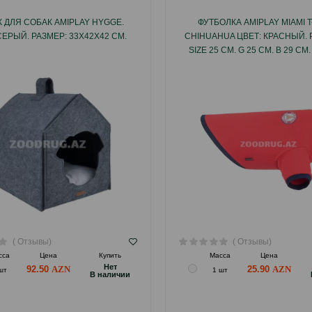
 ДЛЯ СОБАК AMIPLAY HYGGE.
ФУТБОЛКА AMIPLAY MIAMI T
СЕРЫЙ. РАЗМЕР: 33Х42Х42 СМ.
CHIHUAHUA ЦВЕТ: КРАСНЫЙ. 
SIZE 25 СМ. G 25 СМ. B 29 СМ.
КОД ТОВАРА: 127128.
( Отзывы)
( Отзывы)
сса
Цена
Купить
Масса
Цена
Hет
92.50
25.90
шт
1 шт
B наличии