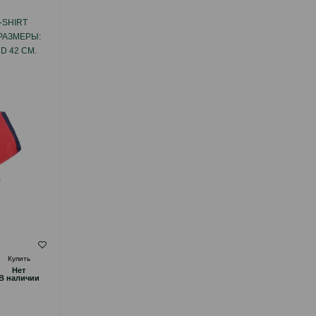
-SHIRT
ФУТБОЛКА AMIPLAY MIAMI T-SHIRT
РАЗМЕРЫ:
MINIATURE SCHNAUZER ЦВЕТ: ЗЕЛЕНЫЙ.
 D 42 СМ.
РАЗМЕРЫ: SIZE 40 СМ. G 40 СМ. B 40 СМ.
D 58 СМ. КОД ТОВАРА: 255340.
( Отзывы)
Купить
Масса
Цена
Купить
Hет
Hет
29.60
1 шт
B наличии
B наличии