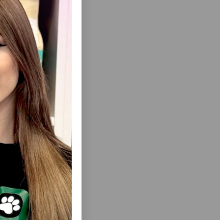
еть Все
LL #7638
МИСКА TRIXIE 24535 DOUBLE
 СОБАК.
КЕРАМИЧЕСКАЯ. ОБЪЁМ: 2Х300 МЛ.