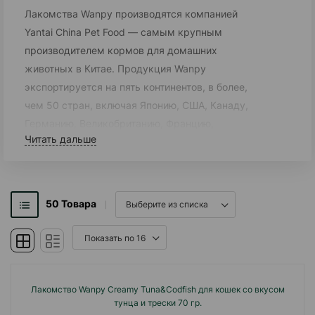
Лакомства Wanpy производятся компанией
Yantai China Pet Food — самым крупным
производителем кормов для домашних
животных в Китае. Продукция Wanpy
экспортируется на пять континентов, в более,
чем 50 стран, включая Японию, США, Канаду,
Германию, Великобританию, Францию,
Читать дальше
Австралию, Россию, Корею. Компания имеет 14
современных заводов по всему миру,
проходит все необходимые сертификации и
очень трепетно относится к качеству своей
50
Товара
продукции.
Любители животных по всему миру уже
больше 10 лет ценят и с радостью балуют
своих питомцев продукцией Wanpy.
Лакомство Wanpy Creamy Tuna&Codfish для кошек со вкусом
тунца и трески 70 гр.