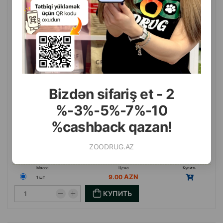
#840039
Bizdən sifariş et - 2
%-3%-5%-7%-10
%cashback qazan!
ZOODRUG.AZ
(0 Отзывы)
Масса
Цена
Купить
9.00
1 шт
КУПИТЬ