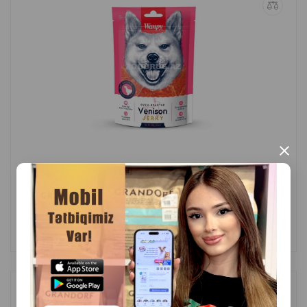
×
(0 Отзывы)
Масса
Цена
Купить
9.00
1 шт
КУПИТЬ
Лакомство Wanpy Lamb Sausages для собак со вкусом ягненка