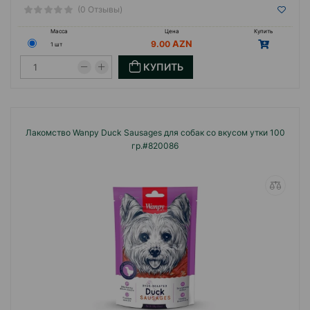
(0 Отзывы)
Масса
Цена
Купить
9.00
1 шт
КУПИТЬ
Лакомство Wanpy Duck Sausages для собак со вкусом утки 100
гр.#820086