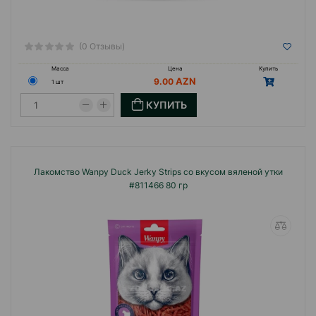
(0 Отзывы)
Масса
Цена
Купить
9.00
1 шт
КУПИТЬ
Лакомство Wanpy Duck Jerky Strips со вкусом вяленой утки
#811466 80 гр