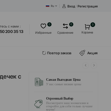
Вход
/
Регистрация
Ru
0
0
0
есь с нами :
50 200 35 13
Корзина
Избранные
Сравнение
Повтор заказа
Акция
дечек с
Самая Выгодная Цена
У нас самые низкие цены
Огромный Выбор
Посмотрите наш зоомагазин и
откройте для себя только лучшие
корма!