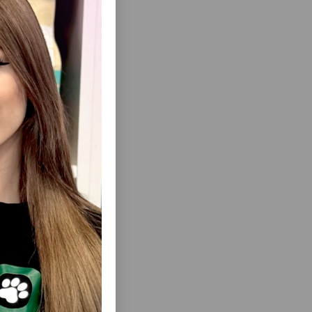
во время
еть Все
мца
RN DOGS-
ЛАКОМСТВО 8IN1 122593 DELIGHTS
АКОМСТВО
CHICKEN TWISTED STICKS - НАБОР
НОЕ ИЗ
ТОНКИХ ЖЕВАТЕЛЬНЫХ ПАЛОЧЕК,
ки
Г #31749
СКРУЧЕННЫХ С АРОМАТНЫМ КУРИНЫМ
МЯСОМ.
хождения