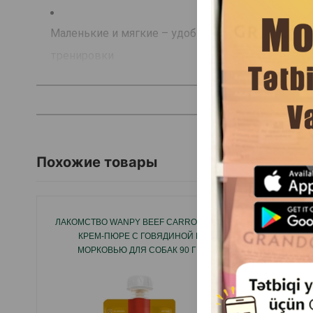
Маленькие и мягкие – удобны для собак всех пор
тренировки
С мясом ягненка – обеспечивают организм выс
необходимыми для поддержания мышечной масс
Похожие товары
Без добавления сахара – безопасны для зубов и
Поддержка аппетита и жизненного тонуса – пом
ЛАКОМСТВО WANPY BEEF CARROT&PEA
ЛАКОМ
КРЕМ-ПЮРЕ С ГОВЯДИНОЙ И
ВКУСНЫ
МОРКОВЬЮ ДЛЯ СОБАК 90 ГР.
Я
Обогащены витаминами и минералами – способ
Состав:
злаки, продукты переработки растительно
(из них 4 % ягненка), масла и жиры, экстракты рас