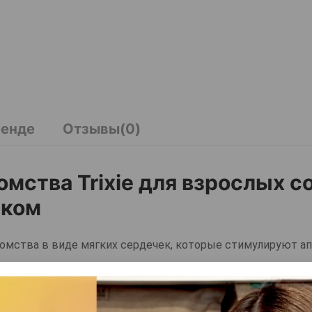
ренде
Отзывы(0)
мства Trixie для взрослых со
нком
комства в виде мягких сердечек, которые стимулируют ап
м дополнением к рациону вашей собаки.