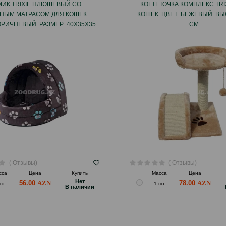
ИК TRIXIE ПЛЮШЕВЫЙ СО
КОГТЕТОЧКА КОМПЛЕКС TRI
НЫМ МАТРАСОМ ДЛЯ КОШЕК.
КОШЕК. ЦВЕТ: БЕЖЕВЫЙ. ВЫ
ОРИЧНЕВЫЙ. РАЗМЕР: 40Х35Х35
СМ.
СМ.
( Отзывы)
( Отзывы)
сса
Цена
Купить
Масса
Цена
Hет
56.00
78.00
шт
1 шт
B наличии