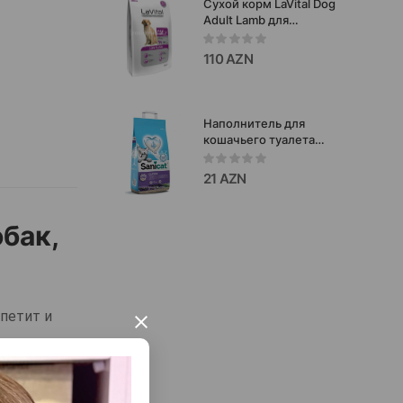
Сухой корм LaVital Dog
Adult Lamb для
взрослых собак со
вкусом ягненком 15 кг.
110 AZN
Наполнитель для
кошачьего туалета
SANICAT S5584
CLASSIC LAVENDER
21 AZN
бентонитовый,
впитывающий с
запахом лаванды 10 лтр.
бак,
петит и
×