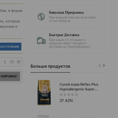
обак, в форме
Бонусная Программа
При каждой покупке получайте
от нас бонусы
ек, которые
 вкусным и
Быстрая Доставка
При заказе от 10 манат в
пределах Баку! Экспресс-
доставка по Азербайджану!
ПОСТУПЛЕНИИ
Больше продуктов
В КОРЗИНУ
Сухой корм Reflex Plus
Hypoallergenic Super
Premium Persian Adult
полноценный
27 AZN
сбалансированный для
взрослых кошек со
вкусом рыбы и курицы
1.5 кг.