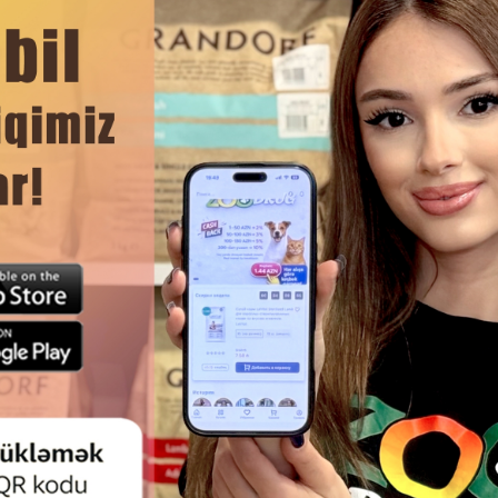
од и возрастов, легко давать как лакомство или награду 
ококачественным белком и питательными веществами,
ЧИТАТЬ ДАЛЬШЕ
ы и энергии
Смотр
 пищеварения, не провоцируют лишний вес
огают сохранять активность и хорошее настроение пито
СТВО TRIXIE PREMIO BITES -
ЛАКОМСТВО TRIXIE SNACK CO
Е МИНИ-СНЕКИ ДЛЯ СОБАК С
ВКУСНОЕ И ПИТАТЕЛЬНОЕ Л
ГНЕНКОМ 100GR #31544.
ДЛЯ СОБАК, ПРИГОТОВЛЕН
ствуют укреплению иммунитета и общему здоровью соба
НЕЖНОГО УТИНОГО МЯСА 100 
го происхождения, мясо и субпродукты животного проис
тительных белков, пропиленгликоль.