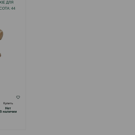
XIE ДЛЯ
МИСКА TRIXIE КЕРАМИЧЕСКАЯ. ЦВЕТ:
СОТА: 44
БЕЛЫЙ-СЕРЫЙ. ОБЪЕМ: 600 МЛ.
( Отзывы)
Купить
Масса
Цена
Купить
Hет
Hет
14.00
1 шт
B наличии
B наличии