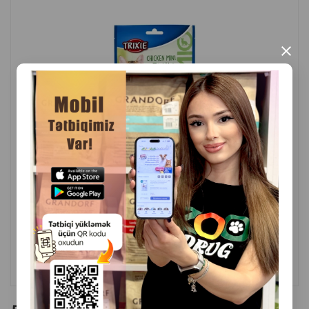
избыточным весом
Не содержит ГМО, зерновых, искусственных
×
ароматизаторов, консервантов и красителей.
Страна производитель: Китай.
( Отзывы)
Масса
Цена
Купить
3.90
1 шт
КУПИТЬ