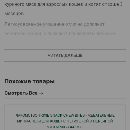
куриного мяса для взрослых кошек и котят старше 3
месяцев.
Легкоусвояемое угощение отлично дополнит
основной рацион и поможет побаловать любимца
между приемами пищи и поощрить за хорошее
поведение.
ЧИТАТЬ ДАЛЬШЕ
Изготовлено на основе свежего тунца, лосося и
куриного филе, благодаря чему имеет отменные
Похожие товары
вкусовые качества, а кремовая текстура
обеспечивает хорошую усвояемость и положительно
Смотреть Все
влияет на пищеварение.
Низкая калорийность лакомства позволяет угощать
ЛАКОМСТВО TRIXIE SNACK CHEW BITES - ЖЕВАТЕЛЬНЫЕ
им кастрированных и стерилизованных котов и
МИНИ-СНЕКИ ДЛЯ КОШЕК С ПЕТРУШКОЙ И ПЕРЕЧНОЙ
МЯТОЙ 50GR #42708.
кошек, а также малоподвижных и любимцев с