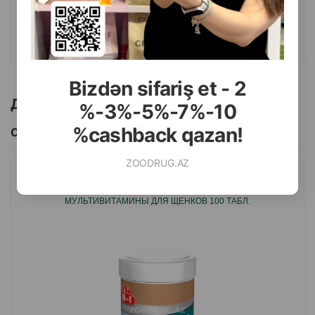
КУПИТЬ
Bizdən sifariş et - 2
Другие товоры бренда
%-3%-5%-7%-10
%cashback qazan!
Смотреть Все
ZOODRUG.AZ
ВИТАМИНЫ 8IN1 108634 EXSEL MULTI VITAMIN PUPPY
МУЛЬТИВИТАМИНЫ ДЛЯ ЩЕНКОВ 100 ТАБЛ.