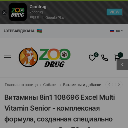
Zoodrug
VIEW
Zoodrug
FREE - In Google Play
ИН АЗЕРБАЙДЖАНА
Ru
0
0
Главная страница
Собаки
Витамины и добавки
Витамины 8in1 108696 Excel Multi
Vitamin Senior - комплексная
формула, созданная специально