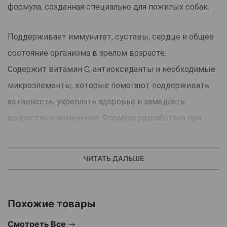
формула, созданная специально для пожилых собак.
Поддерживает иммунитет, суставы, сердце и общее
состояние организма в зрелом возрасте.
Содержит витамин C, антиоксиданты и необходимые
микроэлементы, которые помогают поддерживать
активность, укреплять здоровье и замедлять
возрастные изменения. Формула разработана при
участии ветеринаров и подходит для ежедневного
применения.
ЧИТАТЬ ДАЛЬШЕ
Отличный выбор для заботы о здоровье вашей
возрастной собаки.
Похожие товары
Страна производства: Германия.
Смотреть Все