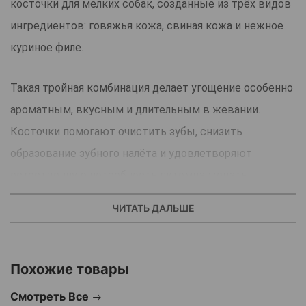
косточки для мелких собак, созданные из трёх видов
ингредиентов: говяжья кожа, свиная кожа и нежное
куриное филе.
Такая тройная комбинация делает угощение особенно
ароматным, вкусным и длительным в жевании.
Косточки помогают очистить зубы, снизить
образование зубного налёта и удовлетворяют
естественную потребность питомца жевать.
Подходят для собак весом до 12 кг.
ЧИТАТЬ ДАЛЬШЕ
Полезное, безопасное и очень аппетитное лакомство,
которое надолго занимает вашего хвостатого друга.
Похожие товары
Страна производства: Германия.
Смотреть Все