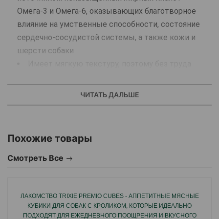
Омега-3 и Омега-6, оказывающих благотворное
влияние на умственные способности, состояние
сердечно-сосудистой системы, а также кожи и
шерсти собаки
Имеет мягкую текстуру, поэтому без труда
пережевывается, переваривается и отлично
усваивается организмом животного
ЧИТАТЬ ДАЛЬШЕ
С желтым горохом, который дополнительно
облегчает и улучшает процесс пищеварения
Экзотический вкус внесет разнообразие в
Похожие товары
ежедневное меню Вашего питомца
Не содержит тяжелых углеводов, злаков или
Смотреть Все
картофеля
Без добавления искусственных красителей
Типичный анализ
ЛАКОМСТВО TRIXIE PREMIO CUBES - АППЕТИТНЫЕ МЯСНЫЕ
КУБИКИ ДЛЯ СОБАК С КРОЛИКОМ, КОТОРЫЕ ИДЕАЛЬНО
Компонент
Содержание
ПОДХОДЯТ ДЛЯ ЕЖЕДНЕВНОГО ПООЩРЕНИЯ И ВКУСНОГО