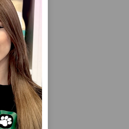
еть Все
 DUCKY
ЛАКОМСТВО WANPY CREAMY TUNA
МЯСНЫЕ
TREAT НЕЖНОЕ ПЮРЕ ИЗ ТУНЦА ДЛЯ
ТКОЙ И
КОШЕК 70 ГР.
5.