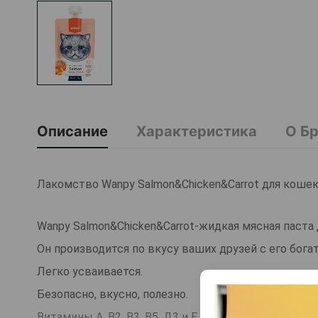
Описание
Характеристика
О Б
Лакомство Wanpy Salmon&Chicken&Carrot для кошек 
Wanpy Salmon&Chicken&Carrot-жидкая мясная паста
Он производится по вкусу ваших друзей с его бог
Легко усваивается.
Безопасно, вкусно, полезно.
Витамины А, В2, В3, В5, Д3 и Е в нем поддерживаю