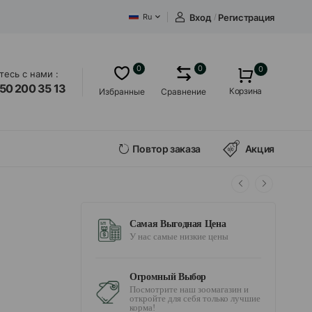
Вход
/
Регистрация
Ru
0
0
0
есь с нами :
50 200 35 13
Корзина
Избранные
Сравнение
Повтор заказа
Акция
Самая Выгодная Цена
У нас самые низкие цены
Огромный Выбор
Посмотрите наш зоомагазин и
откройте для себя только лучшие
корма!