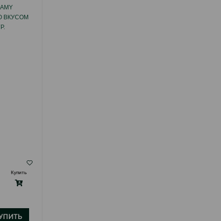
EAMY
ЛАКОМСТВО WANPY
О ВКУСОМ
TUNA&CHICKEN&CARROT ДЛЯ КОШЕК
Р.
СО ВКУСОМ ТУНЦА, КУРИЦЫ И
МОРКОВИ 90 ГР.
( Отзывы)
Купить
Масса
Цена
Купить
Hет
5.00
1 шт
B наличии
УПИТЬ