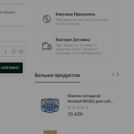
ля ваших
Бонусная Программа
При каждой покупке получайте
от нас бонусы
Быстрая Доставка
При заказе от 10 манат в
пределах Баку! Экспресс-
доставка по Азербайджану!
В КОРЗИНУ
Больше продуктов
Манеж складной
Nunbell #0302 для собак
и щенков.Размер: L
90x90x60см
70 AZN