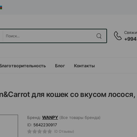
Свяжит
+994
Благотворительность
Блог
Контакты
&Carrot для кошек со вкусом лосося,
WANPY
Бренд:
(Все товары бренда)
ID:
5642230917
(0 Отзывы)