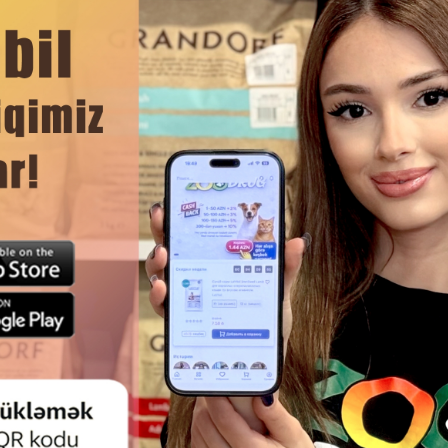
ЧИТАТЬ ДАЛЬШЕ
Смотр
СТВО TRIXIE CATNIP CHICKEN
ЛАКОМСТВО TRIXIE PREMIO
С КУРИЦЕЙ И КОШАЧЬЕЙ МЯТОЙ
HEARTS - АППЕТИТНЫЕ 
ШЕК - ВКУСНОЕ И АРОМАТНОЕ
СЕРДЕЧКИ ДЛЯ КОШЕК С У
ЩЕНИЕ ДЛЯ ЕЖЕДНЕВНОГО
МИНТАЕМ 50GR #4270
ООЩРЕНИЯ 50Г #42742.