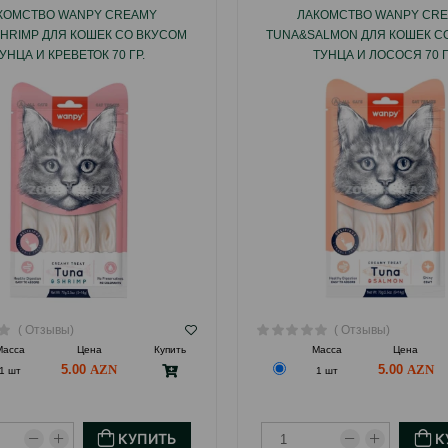
КОМСТВО WANPY CREAMY
ЛАКОМСТВО WANPY CR
HRIMP ДЛЯ КОШЕК СО ВКУСОМ
TUNA&SALMON ДЛЯ КОШЕК С
УНЦА И КРЕВЕТОК 70 ГР.
ТУНЦА И ЛОСОСЯ 70 Г
( Отзывы)
( Отзывы)
Масса
Цена
Купить
Масса
Цена
5.00
5.00
1 шт
1 шт
КУПИТЬ
К