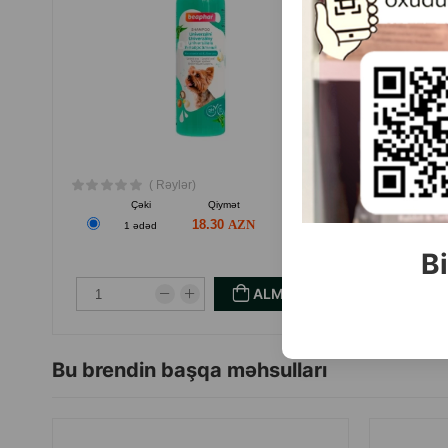
( Rəylər)
Çəki
Qiymət
Almaq
Ç
18.30
1 ədəd
7
Bi
ALMAQ
Bu brendin başqa məhsulları