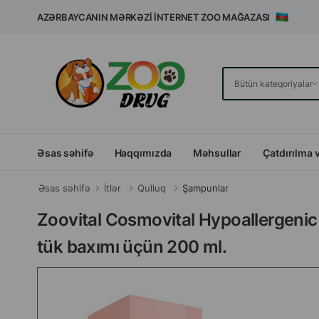
AZƏRBAYCANIN MƏRKƏZI İNTERNET ZOO MAĞAZASI
Əsas səhifə
Haqqımızda
Məhsullar
Çatdırılma 
Əsas səhifə
İtlər
Qulluq
Şampunlar
Zoovital Cosmovital Hypoallergenic ş
tük baxımı üçün 200 ml.