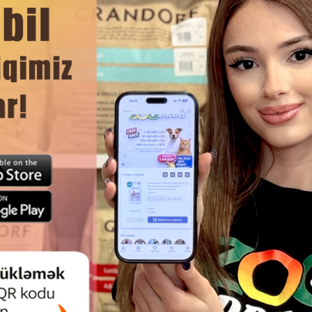
süngər vasitəsilə bütün bədənə yayın.
DAHA ÇOX OXU
Ham
AURO PRO LINE DERMA CARE —
ŞAMPUN TRIXIE COLOUR-SH
U VƏ QAŞINAN DƏRI ÜÇÜN
VƏ AÇIQ TONLU ITLƏR ÜÇÜN 