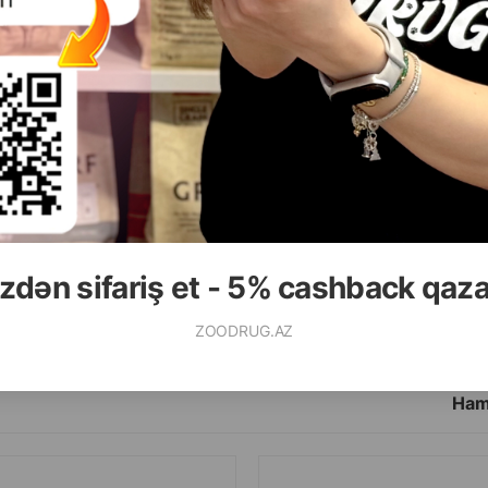
( Rəylər)
( Rəylər)
əki
Qiymət
Almaq
Çəki
Qiymət
30.00
8.00
5ml
1 ədəd
zdən sifariş et - 5% cashback qaz
ALMAQ
ZOODRUG.AZ
Ham