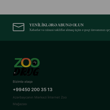
YENILIKLƏRƏ ABUNƏ OLUN
Xəbərlər və xüsusi təkliflər almaq üçün e-poçt ünvanınızı qe
Bizimlə əlaqə
+99450 200 35 13
Azərbaycanın Mərkəzi İnternet Zoo
Mağazası