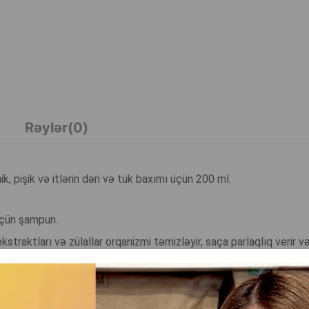
Rəylər(0)
, pişik və itlərin dəri və tük baxımı üçün 200 ml.
 üçün şampun.
traktları və zülallar orqanizmi təmizləyir, saça parlaqlıq verir və