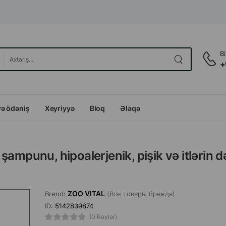
B
+
və ödəniş
Xeyriyyə
Bloq
Əlaqə
ampunu, hipoalerjenik, pişik və itlərin d
ZOO VITAL
Brend:
(Все товары бренда)
ID:
5142839874
(0 Rəylər)