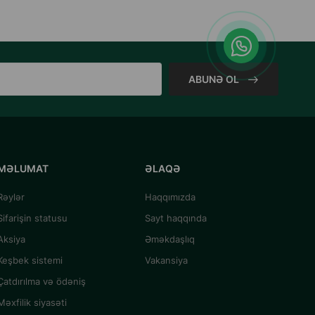
ABUNƏ OL
MƏLUMAT
ƏLAQƏ
Rəylər
Haqqımızda
Sifarişin statusu
Sayt haqqında
Aksiya
Əməkdaşlıq
Keşbek sistemi
Vakansiya
Çatdırılma və ödəniş
Məxfilik siyasəti