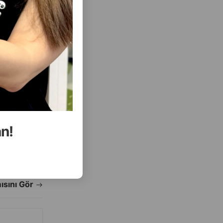
( Rəylər)
Almaq
Çəki
Qiymət
Almaq
8.10
1 ədəd
an!
ALMAQ
ALMAQ
ısını Gör