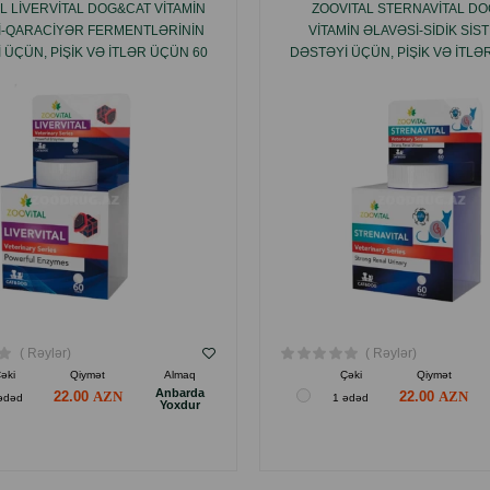
L LIVERVITAL DOG&CAT VITAMIN
ZOOVITAL STERNAVITAL D
I-QARACIYƏR FERMENTLƏRININ
VITAMIN ƏLAVƏSI-SIDIK SIS
 ÜÇÜN, PIŞIK VƏ ITLƏR ÜÇÜN 60
DƏSTƏYI ÜÇÜN, PIŞIK VƏ ITLƏ
TABLETI.
TABLETI.
( Rəylər)
( Rəylər)
əki
Qiymət
Almaq
Çəki
Qiymət
Anbarda
22.00
22.00
ədəd
1 ədəd
Yoxdur