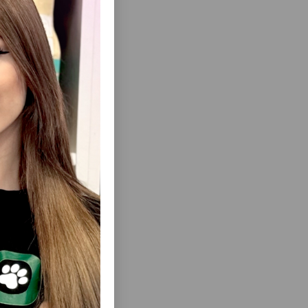
ısını Gör
AMPOO AĞ
BIO PETACTIVE ALOE VERA SHAMPOO
250 ML.
İTLƏR ÜÇÜN ALOE VERA EKSTRAKTI ILƏ
ŞAMPUN 250 ML.