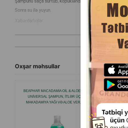
Şampunu saça sürtüb, köpükləndirərək, sonra fırça və ya 
Sonra su ilə yuyun.
Xəbərdarlıqlar:
6 həftadan kiçik balalar və pişiklərə tətbiq edilməməlidir.
Şampun gözə düşməməlidir.
İstehsalçı ölkə: Türkiyə.
Oxşar məhsullar
BEAPHAR MACADAMIA OIL & ALOE VERA
KREM T
UNIVERSAL ŞAMPUN, ITLƏR ÜÇÜN,
QUR
MAKADAMIYA YAĞI VƏ ALOE VERA ILƏ
PARLAQ XƏZ ÜÇÜN, UNIVERSAL 250 ML.