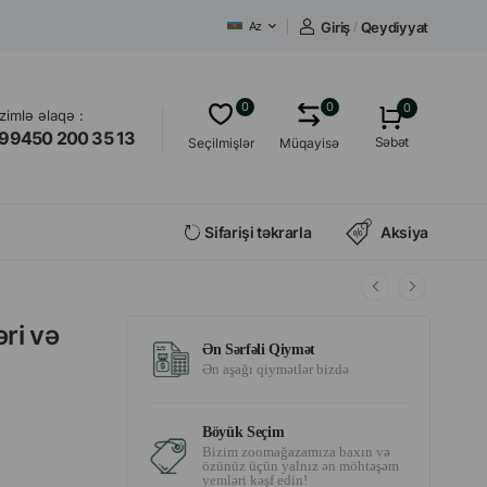
Giriş
/
Qeydiyyat
Az
0
0
0
izimlə əlaqə :
99450 200 35 13
Səbət
Seçilmişlər
Müqayisə
Sifarişi təkrarla
Aksiya
əri və
Ən Sərfəli Qiymət
Ən aşağı qiymətlər bizdə
Böyük Seçim
Bizim zoomağazamıza baxın və
özünüz üçün yalnız ən möhtəşəm
yemləri kəşf edin!