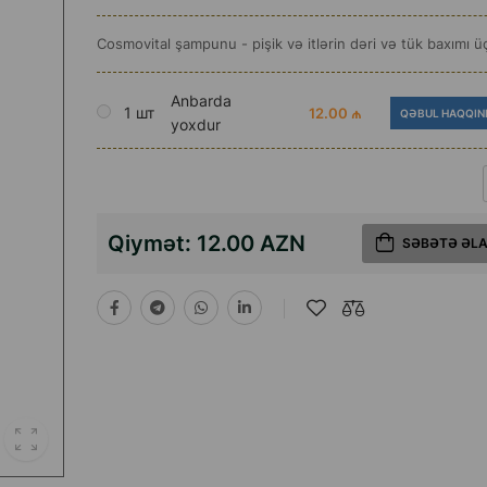
Cosmovital şampunu - pişik və itlərin dəri və tük baxımı
Anbarda
1 шт
12.00 ₼
QƏBUL HAQQIN
yoxdur
Qiymət:
12.00 AZN
SƏBƏTƏ ƏL