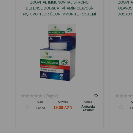
ZOOVITAL IMMUNOVITAL STRONG
ZOOVITA
DEFENSE DOG&CAT VITAMIN ƏLAVƏSI-
ƏLAVƏS
PIŞIK VƏ ITLƏR ÜÇÜN IMMUNITET SISTEMI
DƏSTƏYI
DƏSTƏYI 60 TABLETI.
( Rəylər)
Çəki
Qiymət
Almaq
Ç
Anbarda
19.00
1 ədəd
1 
Yoxdur