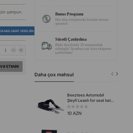
 üçün şampun.
Bonus Proqramı
Hər alış verişinizdə bizdən bonus
qazanın
DA MƏLUMAT VERILSIN
Sürətli Çatdırılma
Baki daxilində 10 manatadək
sifarişdə! Azərbaycan üzrə ekspress
çatdırılma!
AVƏ ETMƏK
Daha çox məhsul
Beeztees Avtomobil
Şleyfi Leash for seat belts
itlər üçün. Rəng: Qara.
Ölçü: M.
10 AZN