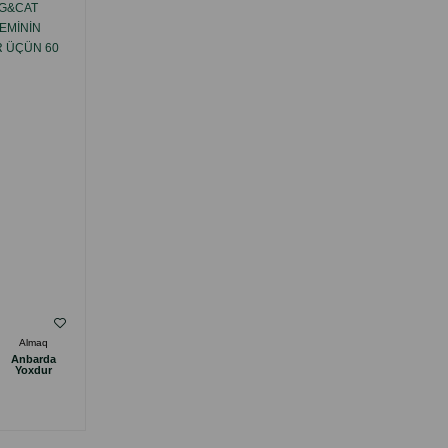
OG&CAT
ZOOVITAL CALSIVITAL DOG&CAT VITAMIN
TEMININ
ƏLAVƏSI-SÜMÜK DƏSTƏYI ÜÇÜN, PIŞIK
R ÜÇÜN 60
VƏ ITLƏR ÜÇÜN 60 TABLETI.
( Rəylər)
Almaq
Çəki
Qiymət
Almaq
Anbarda
Anbarda
22.00
1 ədəd
Yoxdur
Yoxdur