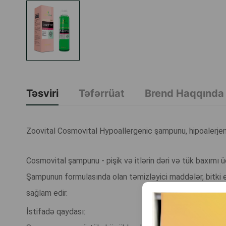
Təsviri
Təfərrüat
Brend Haqqında
Zoovital Cosmovital Hypoallergenic şampunu, hipoalerjenik
Cosmovital şampunu - pişik və itlərin dəri və tük baxımı
Şampunun formulasında olan təmizləyici maddələr, bitki eks
sağlam edir.
İstifadə qaydası: