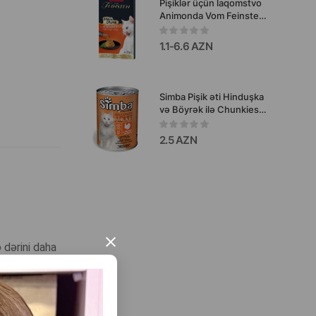
Pişiklər üçün laqomstvo
Animonda Vom Feinsten
Snack Cream with Liver
Pâté & Garden
1.1-6.6 AZN
Vegetables - qaraciyər
pâtəsi və tərəvəzlər ilə,
6×15 q
Simba Pişik əti Hinduşka
və Böyrək ilə Chunkies
böyüklər üçün pişiklər
üçün hinduşka və
2.5 AZN
böyrəklərlə 415 q
×
 dərini daha