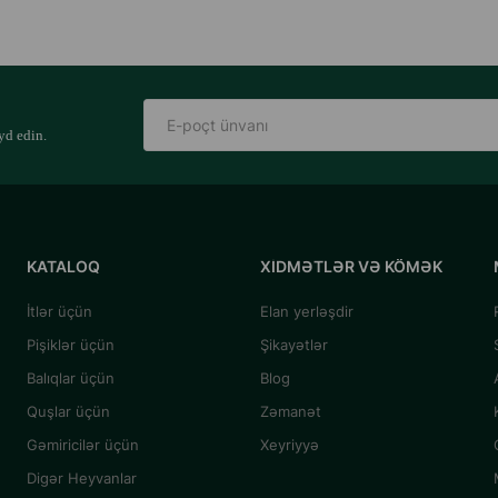
yd edin.
KATALOQ
XIDMƏTLƏR VƏ KÖMƏK
İtlər üçün
Elan yerləşdir
Pişiklər üçün
Şikayətlər
Balıqlar üçün
Blog
Quşlar üçün
Zəmanət
Gəmiricilər üçün
Xeyriyyə
Digər Heyvanlar