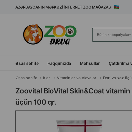
AZƏRBAYCANIN MƏRKƏZI İNTERNET ZOO MAĞAZASI
Əsas səhifə
Haqqımızda
Məhsullar
Çatdırılma 
Əsas səhifə
İtlər
Vitaminlər və əlavələr
Dəri və xəz üç
Zoovital BioVital Skin&Coat vitamin p
üçün 100 qr.