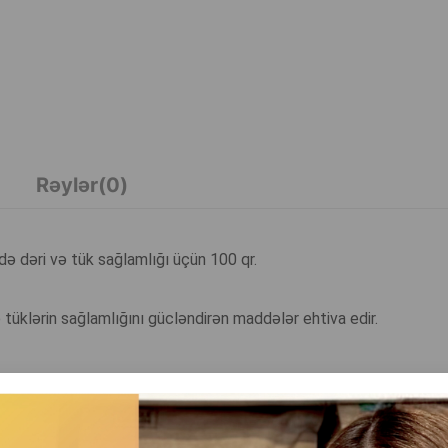
Rəylər(0)
rdə dəri və tük sağlamlığı üçün 100 qr.
və tüklərin sağlamlığını gücləndirən maddələr ehtiva edir.
.
sini sürətləndirir.