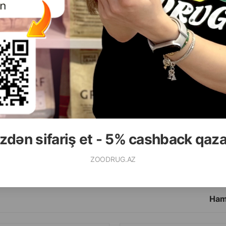
( Rəylər)
( Rəylər)
Çəki
Qiymət
Almaq
Çəki
Qiymət
19.80
35.00
 ədəd
1 ədəd
zdən sifariş et - 5% cashback qaz
ALMAQ
ZOODRUG.AZ
Ham