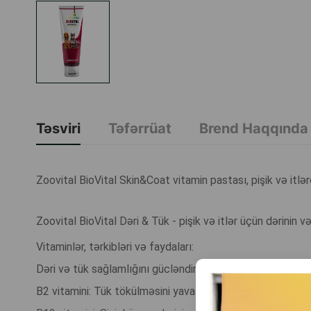
Təsviri
Təfərrüat
Brend Haqqında
Zoovital BioVital Skin&Coat vitamin pastası, pişik və itlə
Zoovital BioVital Dəri & Tük - pişik və itlər üçün dərinin 
Vitaminlər, tərkibləri və faydaları:
Dəri və tük sağlamlığını gücləndirən maddələr ehtiva edir
B2 vitamini: Tük tökülməsini yavaşladır və balaların böyümə