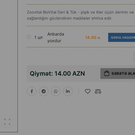
Zoovital BioVital Dəri & Tük - pişik və itlər üçün dərinin və
sağlamlığını gücləndirən maddələr ehtiva edir.
Anbarda
1 шт
14.00 ₼
QƏBUL HAQQIN
yoxdur
Qiymət:
14.00 AZN
SƏBƏTƏ ƏL