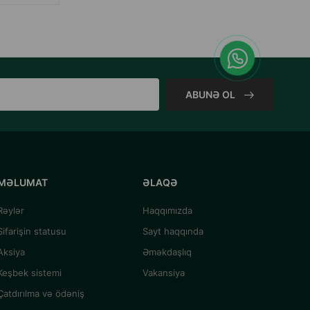
ABUNƏ OL
MƏLUMAT
ƏLAQƏ
Rəylər
Haqqımızda
Sifarişin statusu
Sayt haqqında
Aksiya
Əməkdaşlıq
Keşbek sistemi
Vakansiya
Çatdırılma və ödəniş