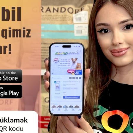
irir.
ni artırır.
r və reproduktiv funksiyalar üçün vacibdir, həmçinin yaraların sağa
i artırır.
DAHA ÇOX OXU
iyalarını dəstəkləyir.
Ham
N KOMPLEKSI BEAPHAR LAVETA
PIŞIKLƏR VƏ ITLƏR ÜÇÜN G
IŞIKLƏRIN DƏRI VƏ TÜKÜ ÜÇÜN
QIDA RASIONU ÜÇÜN YEM Ə
TAURINLI 50 ML.
CANINA LACHSOL SALMON OI
BALIQ YAĞI 250 ML.