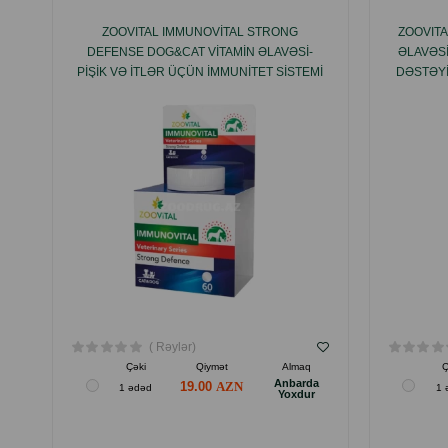
ZOOVITAL IMMUNOVITAL STRONG
ZOOVITA
DEFENSE DOG&CAT VITAMIN ƏLAVƏSI-
ƏLAVƏS
PIŞIK VƏ ITLƏR ÜÇÜN IMMUNITET SISTEMI
DƏSTƏYI
DƏSTƏYI 60 TABLETI.
( Rəylər)
Çəki
Qiymət
Almaq
Ç
Anbarda
19.00
1 ədəd
1 
Yoxdur