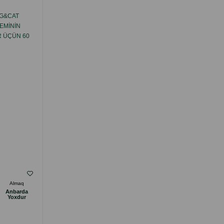
OG&CAT
ZOOVITAL CALSIVITAL DOG&CAT VITAMIN
TEMININ
ƏLAVƏSI-SÜMÜK DƏSTƏYI ÜÇÜN, PIŞIK
R ÜÇÜN 60
VƏ ITLƏR ÜÇÜN 60 TABLETI.
( Rəylər)
Almaq
Çəki
Qiymət
Almaq
Anbarda
Anbarda
22.00
1 ədəd
Yoxdur
Yoxdur