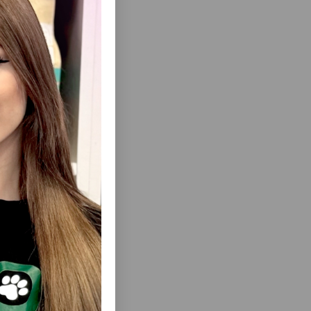
lmasını
ısını Gör
ÜNDƏLIK
8IN1 EXCEL BREWERS YEAST DOG&CAT
LAVƏSI
VITAMINLƏRI, IT VƏ PIŞIKLƏRIN DƏRI VƏ
L TƏBII
XƏZI ÜÇÜN 260 TABLET 108603 .