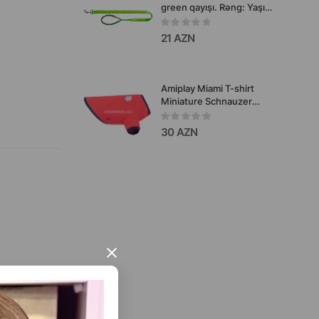
green qayışı. Rəng: Yaşıl.
Uzunluq: 180x20sm.
21 AZN
Amiplay Miami T-shirt
Miniature Schnauzer
futbolkası. Rəng: Qırmızı.
Ölçülər: Size 40 sm. g 40
30 AZN
sm. b 40 sm. d 58 sm.
Məhsul kodu: 255326.
×