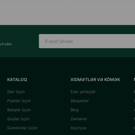
yd edin.
KATALOQ
XIDMƏTLƏR VƏ KÖMƏK
İtlər üçün
Elan yerləşdir
Pişiklər üçün
Şikayətlər
Balıqlar üçün
Blog
Quşlar üçün
Zəmanət
Gəmiricilər üçün
Xeyriyyə