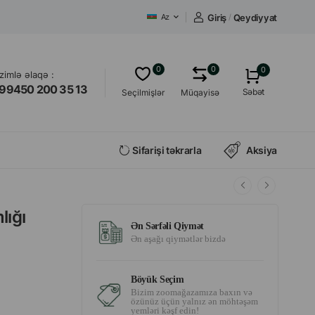
Giriş
/
Qeydiyyat
Az
0
0
0
izimlə əlaqə :
99450 200 35 13
Səbət
Seçilmişlər
Müqayisə
Sifarişi təkrarla
Aksiya
lığı
Ən Sərfəli Qiymət
Ən aşağı qiymətlər bizdə
Böyük Seçim
Bizim zoomağazamıza baxın və
özünüz üçün yalnız ən möhtəşəm
yemləri kəşf edin!