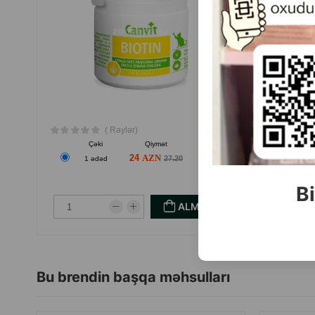
( Rəylər)
Çəki
Qiymət
Almaq
24
27.20
1 ədəd
1
Bi
ALMAQ
Bu brendin başqa məhsulları