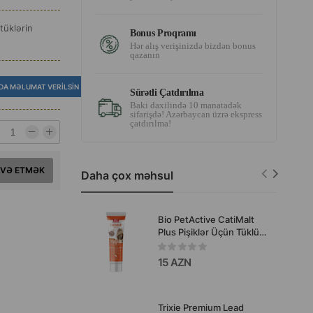
 tüklərin
Bonus Proqramı
Hər alış verişinizdə bizdən bonus
qazanın
DA MƏLUMAT VERILSIN
Sürətli Çatdırılma
Baki daxilində 10 manatadək
sifarişdə! Azərbaycan üzrə ekspress
çatdırılma!
AVƏ ETMƏK
Daha çox məhsul
Bio PetActive CatiMalt
Plus Pişiklər Üçün Tüklü
Top Əleyhinə Pasta 100
ml
15 AZN
Trixie Premium Lead