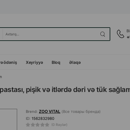
B
+
və ödəniş
Xeyriyyə
Bloq
Əlaqə
ün
astası, pişik və itlərdə dəri və tük sağlam
ZOO VITAL
Brend:
(Все товары бренда)
ID:
1562832980
(0 Rəylər)