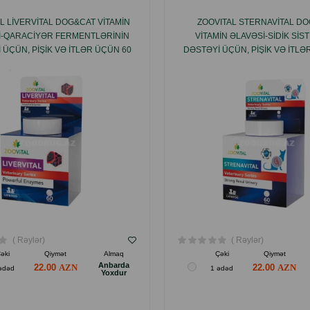
L LIVERVITAL DOG&CAT VITAMIN
ZOOVITAL STERNAVITAL D
I-QARACIYƏR FERMENTLƏRININ
VITAMIN ƏLAVƏSI-SIDIK SIS
 ÜÇÜN, PIŞIK VƏ ITLƏR ÜÇÜN 60
DƏSTƏYI ÜÇÜN, PIŞIK VƏ ITLƏ
TABLETI.
TABLETI.
( Rəylər)
( Rəylər)
əki
Qiymət
Almaq
Çəki
Qiymət
Anbarda
22.00
22.00
ədəd
1 ədəd
Yoxdur