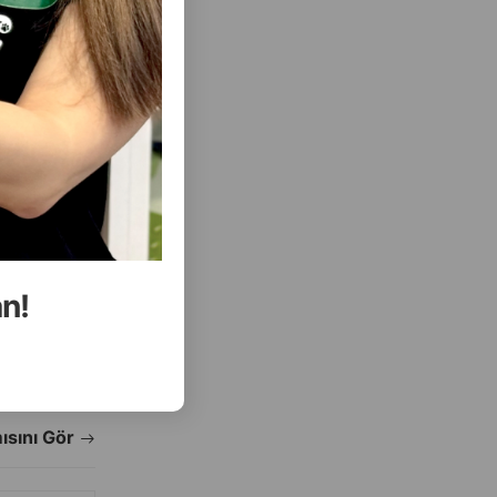
( Rəylər)
Almaq
Çəki
Qiymət
Almaq
15.40
1 ədəd
an!
ALMAQ
ALMAQ
ısını Gör