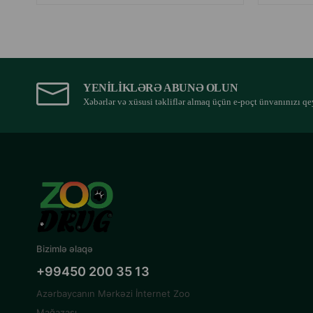
YENILIKLƏRƏ ABUNƏ OLUN
Xəbərlər və xüsusi təkliflər almaq üçün e-poçt ünvanınızı qe
Bizimlə əlaqə
+99450 200 35 13
Azərbaycanın Mərkəzi İnternet Zoo
Mağazası