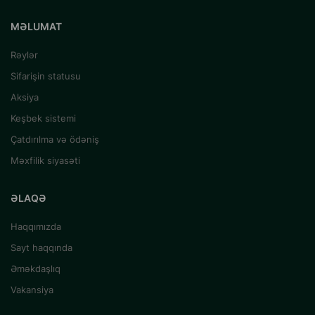
MƏLUMAT
Rəylər
Sifarişin statusu
Aksiya
Keşbek sistemi
Çatdırılma və ödəniş
Məxfilik siyasəti
ƏLAQƏ
Haqqımızda
Sayt haqqında
Əməkdaşlıq
Vakansiya