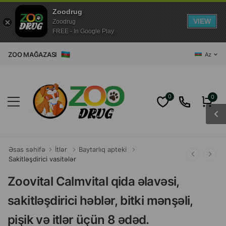
Zoodrug
VIEW
Zoodrug
FREE - In Google Play
NET ZOO MAĞAZASI
Az
0
0
Əsas səhifə
İtlər
Baytarlıq apteki
Sakitləşdirici vasitələr
Zoovital Calmvital qida əlavəsi,
sakitləşdirici həblər, bitki mənşəli,
pişik və itlər üçün 8 ədəd.