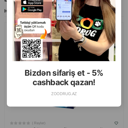
0–5 kq 1 həb.
Hamısını Gör
5–10 kq 2 həb.
10–15 kq 3 həb.
ZOOVITAL IMMUNOVITAL STRONG DEFENSE DOG&CAT VITAMIN
15–20 kq 4 həb.
ƏLAVƏSI-PIŞIK VƏ ITLƏR ÜÇÜN IMMUNITET SISTEMI DƏSTƏYI
20–25 kq 5 həb.
60 TABLETI.
25–30 kq 6 həb.
Bizdən sifariş et - 5%
İstehsalçı ölkə: Türkiyə.
cashback qazan!
ZOODRUG.AZ
( Rəylər)