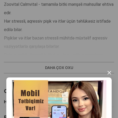
Zoovital Calmvital - tamamilə bitki mənşəli məhsullar ehtiva
edir.
Hər stressli, aqressiv pişik və itlər üçün təhlükəsiz istifadə
edilə bilər.
Pişiklər və itlər bəzən stressli mühitdə müxtəlif aqressiv
vəziyyətlərlə qarşılaşa bilərlər.
Belə şəraitdə, hiperaktivlikdən əlavə, sidik, cırmaqlama,
titrəmə, narahat baxışlar və ya aqressiv davranış kimi
DAHA ÇOX OXU
anormal davranışlar göstərə bilərlər.
×
Zoovital Calm Vital – əlavə yem məhsuludur.
Məzmun:
Oxşar məhsullar
St. Johns wort, Bədrənc, Adaçayı, Lavanda, Kətan toxumu,
Hamısını Gör
Melisa, Rozmarin, Həşhaş, Pəpərməntə
İstifadə qaydası:
Bu brendin başqa məhsulları