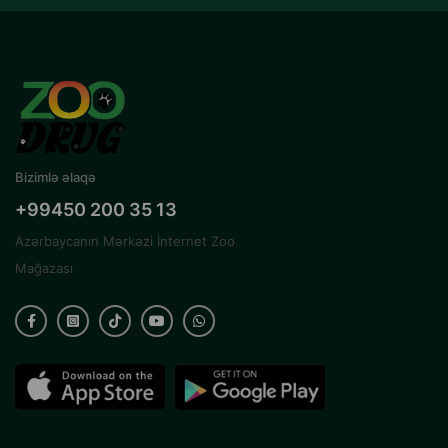
Bizimlə əlaqə
+99450 200 35 13
Azərbaycanın Mərkəzi İnternet Zoo
Mağazası