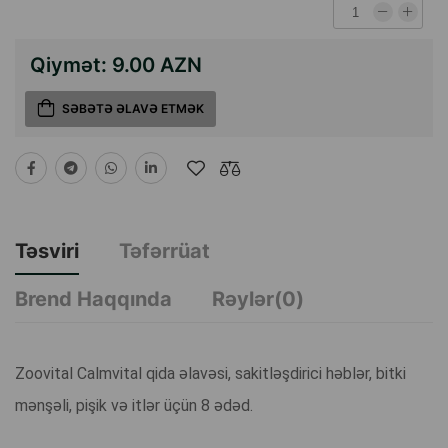
Qiymət:
9.00 AZN
SƏBƏTƏ ƏLAVƏ ETMƏK
Təsviri
Təfərrüat
Brend Haqqında
Rəylər(0)
Zoovital Calmvital qida əlavəsi, sakitləşdirici həblər, bitki
mənşəli, pişik və itlər üçün 8 ədəd.