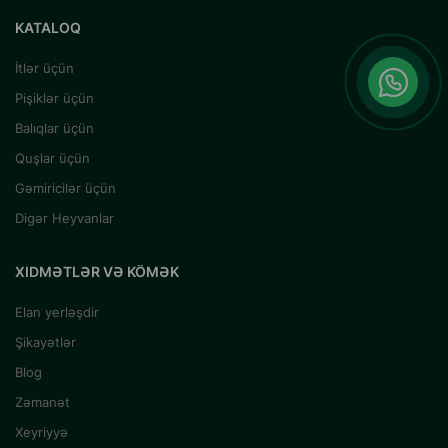
KATALOQ
İtlər üçün
Pişiklər üçün
Balıqlar üçün
Quşlar üçün
Gəmiricilər üçün
Digər Heyvanlar
XIDMƏTLƏR VƏ KÖMƏK
Elan yerləşdir
Şikayətlər
Blog
Zəmanət
Xeyriyyə