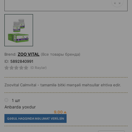
ZOO VITAL
Brend:
(Все товары бренда)
ID:
5892840991
(0 Rəylər)
Zoovital Calmvital - tamamilə bitki mənşəli məhsullar ehtiva edir.
1 шт
Anbarda yoxdur
9.00 ₼
QƏBUL HAQQINDA MƏLUMAT VERILSIN