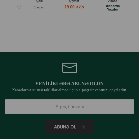
Çəki
Qiymət
Almaq
Anbarda
19.00
1 ədəd
Yoxdur
YENILIKLƏRƏ ABUNƏ OLUN
Xəbərlər və xüsusi təkliflər almaq üçün e-poçt ünvanınızı qeyd edin.
ABUNƏ OL