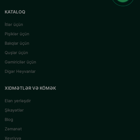
KATALOQ
İtlər üçün
Pişiklər üçün
Balıqlar üçün
Quşlar üçün
Gəmiricilər üçün
Digər Heyvanlar
XIDMƏTLƏR VƏ KÖMƏK
Elan yerləşdir
Şikayətlər
Blog
Zəmanət
Xeyriyyə