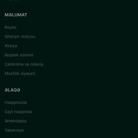
MƏLUMAT
Rəylər
Sifarişin statusu
Aksiya
Keşbek sistemi
Çatdırılma və ödəniş
Məxfilik siyasəti
ƏLAQƏ
Haqqımızda
Sayt haqqında
Əməkdaşlıq
Vakansiya