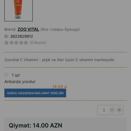
ZOO VITAL
Brend:
(Все товары бренда)
ID:
3622829912
(0 Rəylər)
Zoovital C Vitamini - pişik və itlər üçün C vitamini mənbəyidir.
1 шт
Anbarda yoxdur
14.00 ₼
QƏBUL HAQQINDA MƏLUMAT VERILSIN
Qiymət:
14.00 AZN