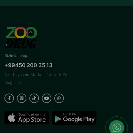
Bizimlə əlaqə
+99450 200 35 13
Azərbaycanın Mərkəzi İnternet Zoo
Mağazası