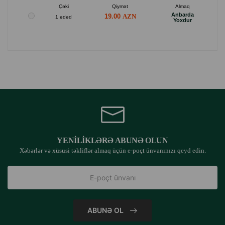
Çəki
Qiymət
Almaq
Anbarda
19.00
1 ədəd
Yoxdur
YENILIKLƏRƏ ABUNƏ OLUN
Xəbərlər və xüsusi təkliflər almaq üçün e-poçt ünvanınızı qeyd edin.
ABUNƏ OL