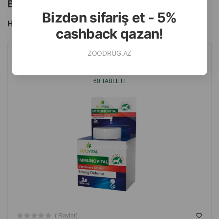
Bu brendin başqa məhsulları
Bizdən sifariş et - 5%
Hamısını Gör
cashback qazan!
ZOODRUG.AZ
ZOOVITAL IMMUNOVITAL STRONG DEFENSE DOG&CAT VITAMIN
ƏLAVƏSI-PIŞIK VƏ ITLƏR ÜÇÜN IMMUNITET SISTEMI DƏSTƏYI
60 TABLETI.
( Rəylər)