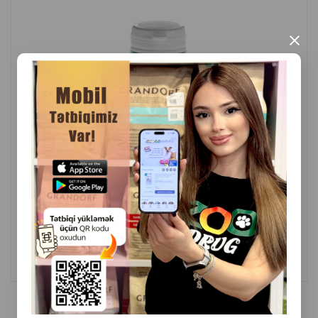
×
( Rəylər)
Çəki
Qiymət
Almaq
25.00
1 ədəd
ALMAQ