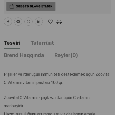
SƏBƏTƏ ƏLAVƏ ETMƏK
Təsviri
Təfərrüat
Brend Haqqında
Rəylər(0)
Pişiklər və itlər üçün immuniteti dəstəkləmək üçün Zoovital
C Vitamini vitamin pastası 100 qr.
Zoovital C Vitamini - pişik və itlər üçün C vitamini
mənbəyidir.
Həzm turşuluğunu artıraraq struvit daşlarının əmələ