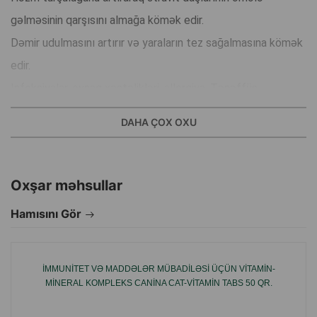
gəlməsinin qarşısını almağa kömək edir.
Dəmir udulmasını artırır və yaraların tez sağalmasına kömək
edir.
Infeksiyalar, oynaq xəstəlikləri, allergiya. Tənəffüs
pozğunluqları kimi stressli vəziyyətləri dəstəkləyir.
DAHA ÇOX OXU
Antioksidant təsiri olan yaxşı toxuma bərpaedicisidir.
İstifadə qaydası: Gündə 2 və ya 4 sm verin, yeməkdən əvvəl
tüpündən sıxaraq, pəncələrə sürtərək və ya yeməyə əlavə
Oxşar məhsullar
edərək.
Hamısını Gör
İstehsalçı ölkə: Türkiyə.
İMMUNITET VƏ MADDƏLƏR MÜBADILƏSI ÜÇÜN VITAMIN-
MINERAL KOMPLEKS CANINA CAT-VITAMIN TABS 50 QR.