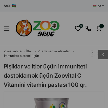
ASI
Az
0
0
Əsas səhifə
İtlər
Vitaminlər və əlavələr
İmmunitet sistemi üçün
Pişiklər və itlər üçün immuniteti
dəstəkləmək üçün Zoovital C
Vitamini vitamin pastası 100 qr.