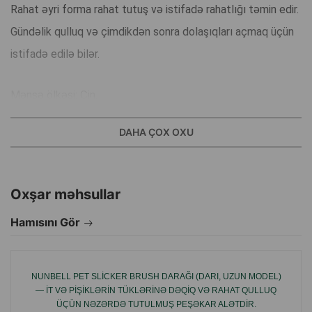
Rahat əyri forma rahat tutuş və istifadə rahatlığı təmin edir.
Gündəlik qulluq və çimdikdən sonra dolaşıqları açmaq üçün
istifadə edilə bilər.
Mənşə ölkəsi: Çin.
DAHA ÇOX OXU
Oxşar məhsullar
Hamısını Gör
NUNBELL PET SLICKER BRUSH DARAĞI (DARI, UZUN MODEL)
— IT VƏ PIŞIKLƏRIN TÜKLƏRINƏ DƏQIQ VƏ RAHAT QULLUQ
ÜÇÜN NƏZƏRDƏ TUTULMUŞ PEŞƏKAR ALƏTDIR.