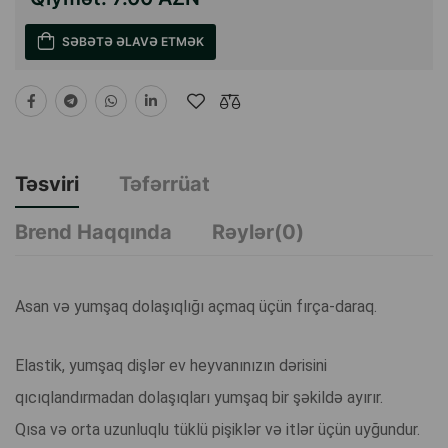
SƏBƏTƏ ƏLAVƏ ETMƏK
Təsviri
Təfərrüat
Brend Haqqında
Rəylər(0)
Asan və yumşaq dolaşıqlığı açmaq üçün fırça-daraq.
Elastik, yumşaq dişlər ev heyvanınızın dərisini
qıcıqlandırmadan dolaşıqları yumşaq bir şəkildə ayırır.
Qısa və orta uzunluqlu tüklü pişiklər və itlər üçün uyğundur.