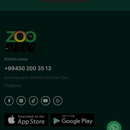
Bizimlə əlaqə
+99450 200 35 13
Azərbaycanın Mərkəzi İnternet Zoo
Mağazası