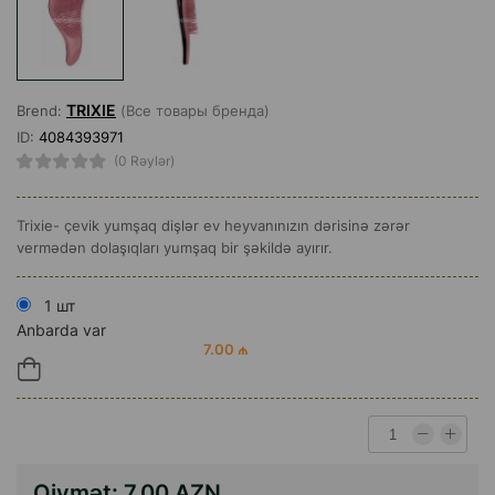
TRIXIE
Brend:
(Все товары бренда)
ID:
4084393971
(0 Rəylər)
Trixie- çevik yumşaq dişlər ev heyvanınızın dərisinə zərər
vermədən dolaşıqları yumşaq bir şəkildə ayırır.
1 шт
Anbarda var
7.00 ₼
Qiymət:
7.00 AZN