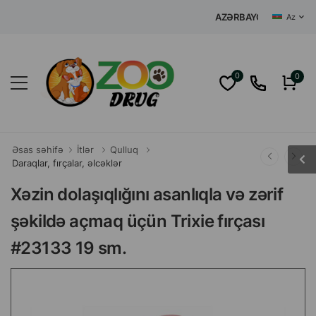
AZƏRBAYCANIN MƏRKƏZI 
Az
0
0
Əsas səhifə
İtlər
Qulluq
Daraqlar, fırçalar, əlcəklər
Xəzin dolaşıqlığını asanlıqla və zərif
şəkildə açmaq üçün Trixie fırçası
#23133 19 sm.