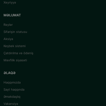
Xeyriyyə
MƏLUMAT
Rəylər
Sifarişin statusu
Aksiya
Keşbek sistemi
Çatdırılma və ödəniş
Məxfilik siyasəti
ƏLAQƏ
Haqqımızda
Sayt haqqında
Əməkdaşlıq
Vakansiya