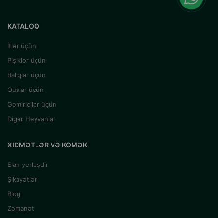
KATALOQ
İtlər üçün
Pişiklər üçün
Balıqlar üçün
Quşlar üçün
Gəmiricilər üçün
Digər Heyvanlar
XIDMƏTLƏR VƏ KÖMƏK
Elan yerləşdir
Şikayətlər
Blog
Zəmanət