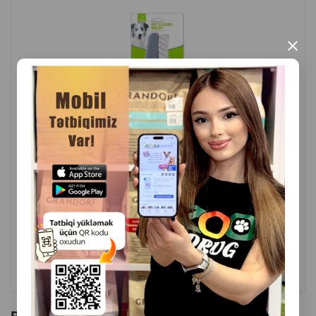
×
( Rəylər)
Çəki
Qiymət
Almaq
6.00
1 ədəd
ALMAQ