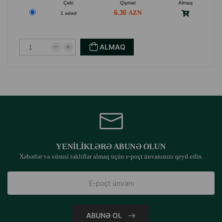
Çəki
Qiymət
Almaq
6.30
1 ədəd
ALMAQ
YENILIKLƏRƏ ABUNƏ OLUN
Xəbərlər və xüsusi təkliflər almaq üçün e-poçt ünvanınızı qeyd edin.
ABUNƏ OL