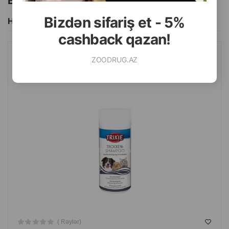
Bu brendin başqa məhsulları
Bizdən sifariş et - 5%
Hamısını Gör
cashback qazan!
ZOODRUG.AZ
QURU ŞAMPUN TRIXIE ITLƏR, PIŞIKLƏR VƏ DIGƏR KIÇIK
HEYVANLAR ÜÇÜN 100 QR.
( Rəylər)