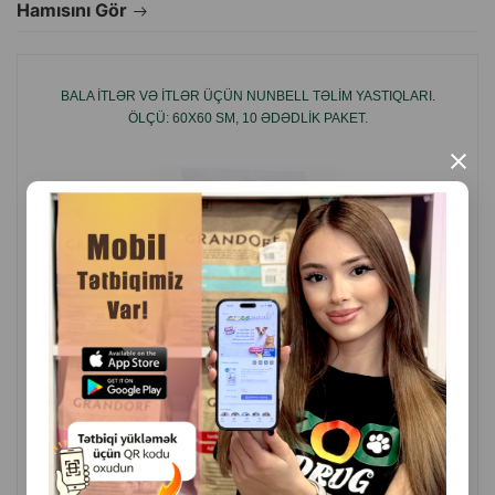
Hamısını Gör
BALA ITLƏR VƏ ITLƏR ÜÇÜN NUNBELL TƏLIM YASTIQLARI.
ÖLÇÜ: 60X60 SM, 10 ƏDƏDLIK PAKET.
×
( Rəylər)
Çəki
Qiymət
Almaq
1.50
1 ədəd