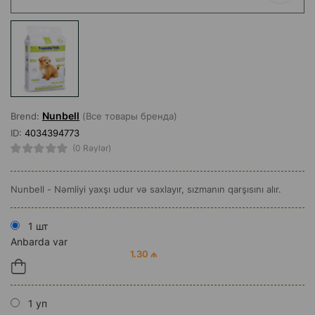
Nunbell
Brend:
(Все товары бренда)
ID:
4034394773
(0 Rəylər)
Nunbell - Nəmliyi yaxşı udur və saxlayır, sızmanın qarşısını alır.
1 шт
Anbarda var
1.30 ₼
1 уп