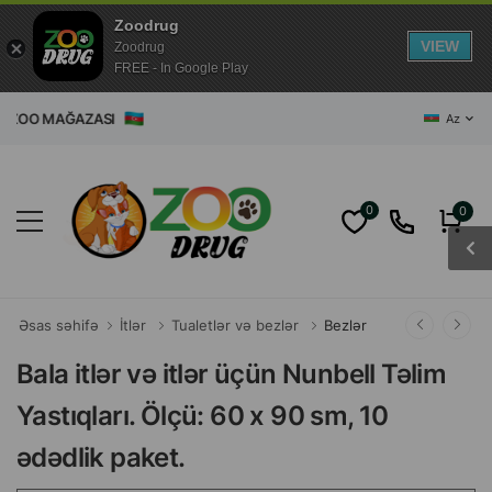
Zoodrug
VIEW
Zoodrug
FREE - In Google Play
ET ZOO MAĞAZASI
Az
0
0
Əsas səhifə
İtlər
Tualetlər və bezlər
Bezlər
Bala itlər və itlər üçün Nunbell Təlim
Yastıqları. Ölçü: 60 x 90 sm, 10
ədədlik paket.