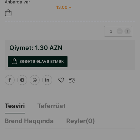
Anbarda var
13.00 ₼
Qiymət:
1.30 AZN
SƏBƏTƏ ƏLAVƏ ETMƏK
Təsviri
Təfərrüat
Brend Haqqında
Rəylər(0)