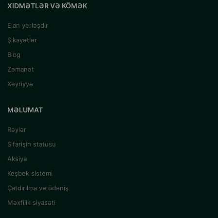
XIDMƏTLƏR VƏ KÖMƏK
Elan yerləşdir
Şikayətlər
Blog
Zəmanət
Xeyriyyə
MƏLUMAT
Rəylər
Sifarişin statusu
Aksiya
Keşbek sistemi
Çatdırılma və ödəniş
Məxfilik siyasəti