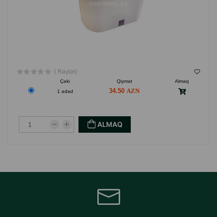
( Rəylər)
Çəki
Qiymət
Almaq
34.50
1 ədəd
ALMAQ