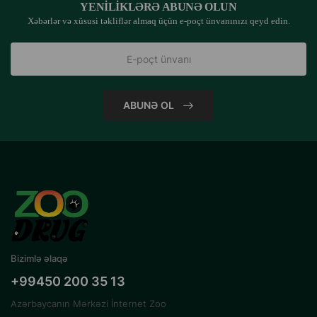
YENILIKLƏRƏ ABUNƏ OLUN
Xəbərlər və xüsusi təkliflər almaq üçün e-poçt ünvanınızı qeyd edin.
ABUNƏ OL
Bizimlə əlaqə
+99450 200 35 13
Azərbaycanın Mərkəzi İnternet Zoo