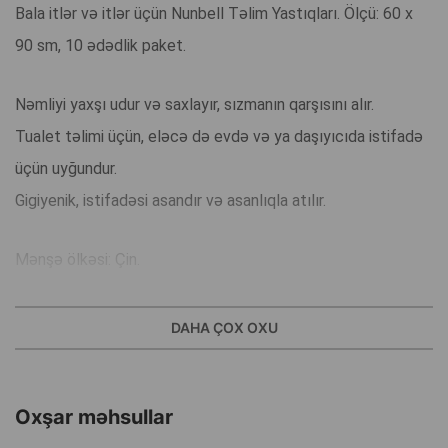
Bala itlər və itlər üçün Nunbell Təlim Yastıqları. Ölçü: 60 x
90 sm, 10 ədədlik paket.
Nəmliyi yaxşı udur və saxlayır, sızmanın qarşısını alır.
Tualet təlimi üçün, eləcə də evdə və ya daşıyıcıda istifadə
üçün uyğundur.
Gigiyenik, istifadəsi asandır və asanlıqla atılır.
Mənşə ölkəsi: Çin.
DAHA ÇOX OXU
Oxşar məhsullar