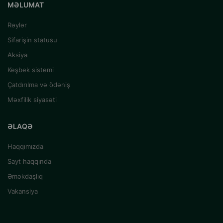
MƏLUMAT
Rəylər
Sifarişin statusu
Aksiya
Keşbek sistemi
Çatdırılma və ödəniş
Məxfilik siyasəti
ƏLAQƏ
Haqqımızda
Sayt haqqında
Əməkdaşlıq
Vakansiya