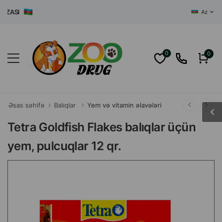
ASI
Az
0
0
Əsas səhifə
Balıqlar
Yem və vitamin əlavələri
Tetra Goldfish Flakes balıqlar üçün
yem, pulcuqlar 12 qr.