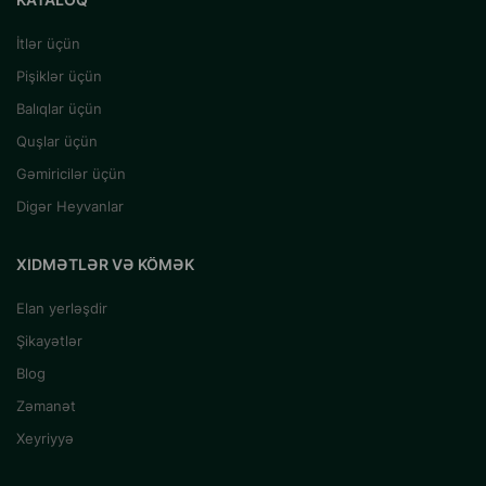
İtlər üçün
Pişiklər üçün
Balıqlar üçün
Quşlar üçün
Gəmiricilər üçün
Digər Heyvanlar
XIDMƏTLƏR VƏ KÖMƏK
Elan yerləşdir
Şikayətlər
Blog
Zəmanət
Xeyriyyə