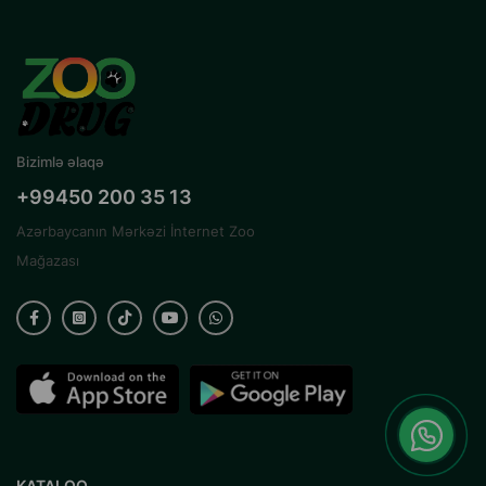
Bizimlə əlaqə
+99450 200 35 13
Azərbaycanın Mərkəzi İnternet Zoo
Mağazası
KATALOQ