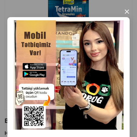
sağlamlığını təmin edir.
×
İstehsalçı ölkə: Almaniya.
( Rəylər)
Çəki
Qiymət
Almaq
3.50
1 ədəd
ALMAQ
Bu brendin başqa məhsulları
Hamısını Gör