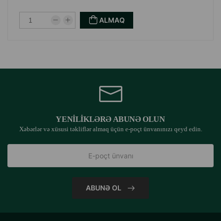
ALMAQ
YENILIKLƏRƏ ABUNƏ OLUN
Xəbərlər və xüsusi təkliflər almaq üçün e-poçt ünvanınızı qeyd edin.
ABUNƏ OL