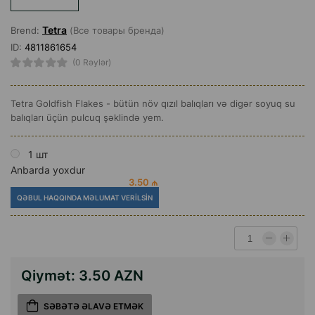
Tetra
Brend:
(Все товары бренда)
ID:
4811861654
(0 Rəylər)
Tetra Goldfish Flakes - bütün növ qızıl balıqları və digər soyuq su
balıqları üçün pulcuq şəklində yem.
1 шт
Anbarda yoxdur
3.50 ₼
QƏBUL HAQQINDA MƏLUMAT VERILSIN
Qiymət:
3.50 AZN
SƏBƏTƏ ƏLAVƏ ETMƏK