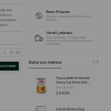
ığı olan
Bonus Proqramı
ırlanmış
Hər alış verişinizdə bizdən bonus
qazanın
ediciliyinə
tırır.
Sürətli Çatdırılma
Baki daxilində 10 manatadək
sifarişdə! Azərbaycan üzrə ekspress
çatdırılma!
Daha çox məhsul
AVƏ ETMƏK
Toyuq dadlı Animonda
Carny Cat Drink with
Chicken pişik içki-supu,
140 ml — #83591
2.5 AZN
Canvit Biotine Dog