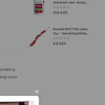
vitaminləri-dəri, dırnaq və
xəz parlaqlığının
yaxşılaşdırılması üçün,
41.6 AZN
230 qr.
Nunbell #0117 Pet Latex
Toy – “Iplə birləşdirilmiş
sosiskalar” formalı it
oyuncağı
9.8 AZN
azırlanmış
ağı artırır.
×