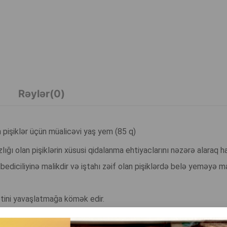
Rəylər(0)
 pişiklər üçün müalicəvi yaş yem (85 q)
ığı olan pişiklərin xüsusi qidalanma ehtiyaclarını nəzərə alaraq h
diciliyinə malikdir və iştahı zəif olan pişiklərdə belə yeməyə mar
ətini yavaşlatmağa kömək edir.
 və pişiyin ümumi həyat keyfiyyətini yaxşılaşdırır.