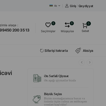
Giriş
/
Qeydiyyat
Az
0
0
0
izimlə əlaqə :
99450 200 35 13
Səbət
Seçilmişlər
Müqayisə
Sifarişi təkrarla
Aksiya
icəvi
Ən Sərfəli Qiymət
Ən aşağı qiymətlər bizdə
Böyük Seçim
Bizim zoomağazamıza baxın və
özünüz üçün yalnız ən möhtəşəm
yemləri kəşf edin!