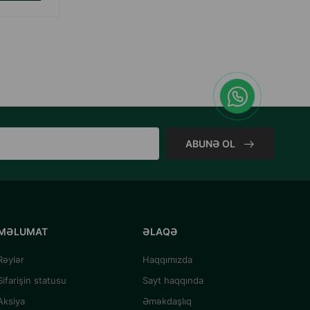
ALMAQ
ABUNƏ OL
MƏLUMAT
ƏLAQƏ
Rəylər
Haqqımızda
Sifarişin statusu
Sayt haqqında
Aksiya
Əməkdaşlıq