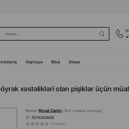
B
+
və ödəniş
Xeyriyyə
Bloq
Əlaqə
yrək xəstəlikləri olan pişiklər üçün müal
Royal Canin
Brend:
(Все товары бренда)
ID:
3074265608
(0 Rəylər)