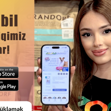
ı stimullaşdırır.
ida tərkibi pişiyin ümumi vəziyyətini yaxşılaşdırır.
on kimi tövsiyə oluna bilər.
susilə rahatdır.
DAHA ÇOX OXU
çün
Ham
STRUVIT DAŞLARI ÜÇÜN ROYAL
ROYAL CANIN RENAL WITH 
DULT CAT URINARY S/O IN GRAVY
BÖYRƏK XƏSTƏLIKLƏRI OLAN 
DIET YEM, PIŞIKLƏRIN 85 QR.
ÜÇÜN MÜALICƏVI YAŞ YEM 