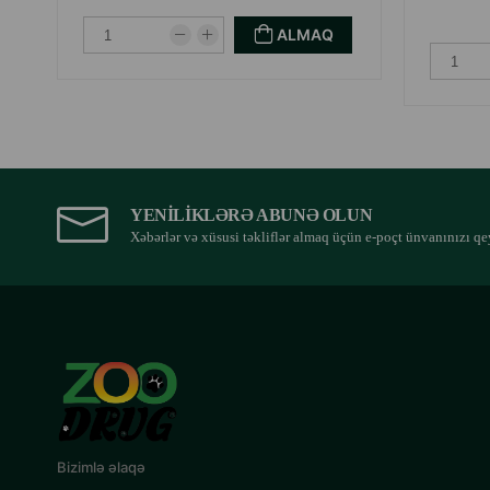
ALMAQ
YENILIKLƏRƏ ABUNƏ OLUN
Xəbərlər və xüsusi təkliflər almaq üçün e-poçt ünvanınızı qe
Bizimlə əlaqə