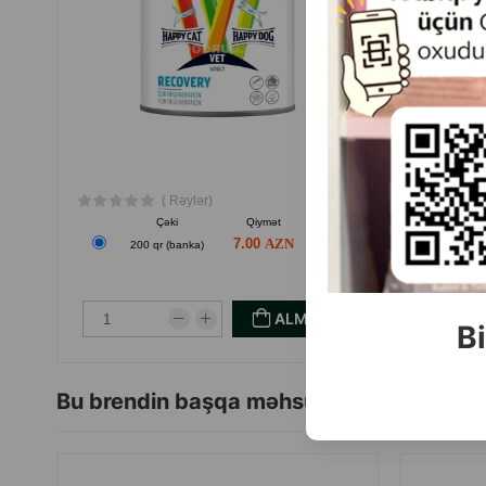
( Rəylər)
Çəki
Qiymət
Almaq
7.00
200 qr (banka)
ALMAQ
Bi
Bu brendin başqa məhsulları