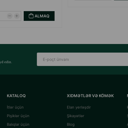
ALMAQ
yd edin.
KATALOQ
XIDMƏTLƏR VƏ KÖMƏK
İtlər üçün
Elan yerləşdir
Pişiklər üçün
Şikayətlər
Balıqlar üçün
Blog