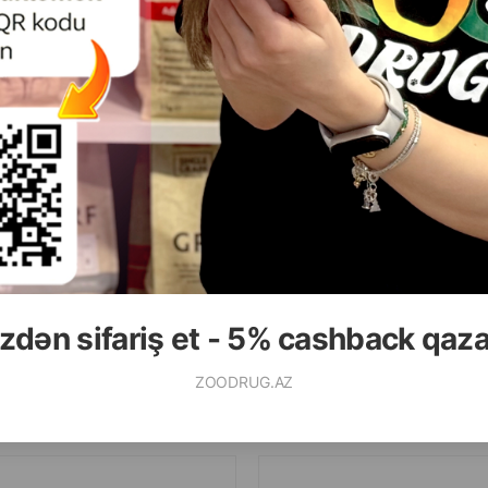
( Rəylər)
( Rəylər)
Çəki
Qiymət
Almaq
Çəki
Qiymət
3.50
3.50
1 ədəd
1 ədəd
ALMAQ
zdən sifariş et - 5% cashback qaz
ZOODRUG.AZ
Ham