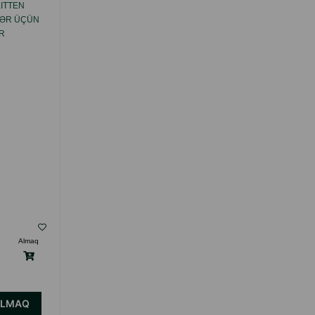
ITTEN
QURU YEM ROYAL CANIN STERILISED 37
KLƏR ÜÇÜN
YETKIN QISIRLAŞDIRILMIŞ PIŞIKLƏR
R
ÜÇÜN TOYUQ DADI ILƏ.
( Rəylər)
Almaq
Çəki
Qiymət
Almaq
13.00
400 gr
21.90
Кq (çəki ilə)
315.00
15 kg
ALMAQ