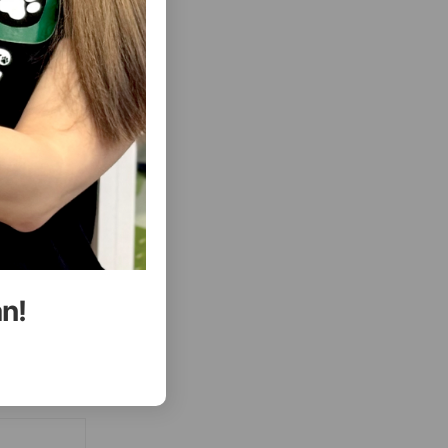
( Rəylər)
Almaq
Çəki
Qiymət
Almaq
7.00
200 qr (banka)
ALMAQ
ALMAQ
an!
ısını Gör