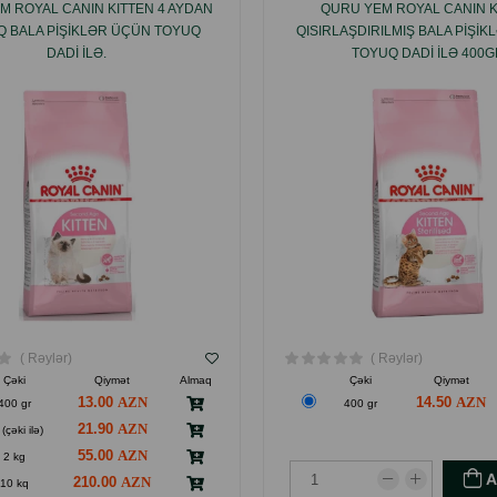
M ROYAL CANIN KITTEN 4 AYDAN
QURU YEM ROYAL CANIN K
IQ BALA PIŞIKLƏR ÜÇÜN TOYUQ
QISIRLAŞDIRILMIŞ BALA PIŞI
DADI ILƏ.
TOYUQ DADI ILƏ 400G
( Rəylər)
( Rəylər)
Çəki
Qiymət
Almaq
Çəki
Qiymət
13.00
14.50
400 gr
400 gr
21.90
(çəki ilə)
55.00
2 kg
210.00
10 kq