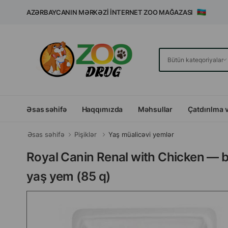
AZƏRBAYCANIN MƏRKƏZI İNTERNET ZOO MAĞAZASI
Əsas səhifə
Haqqımızda
Məhsullar
Çatdırılma 
Əsas səhifə
Pişiklər
Yaş müalicəvi yemlər
Royal Canin Renal with Chicken — bö
yaş yem (85 q)