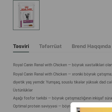
Təsviri
Təfərrüat
Brend Haqqında
Royal Canin Renal with Chicken — böyrək xəstəlikləri olan
Royal Canin Renal with Chicken — xroniki böyrək çatışmazl
diyetik yaş yemdir. Yumşaq, souslu tikələr yüksək dad cəlbe
Üstünlüklər
Aşağı fosfor tərkibi — böyrək çatışmazlığının inkişaf sür
Optimal protein səviyyəsi — böyrəklərə düşən yükü azaldır