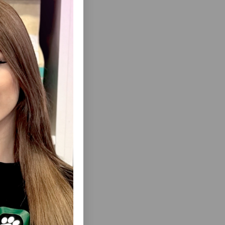
ısını Gör
BEEF —
HAPPY CAT VET STRUVIT ADULT –
PIŞIKLƏR
STRUVIT DAŞLARI OLAN PIŞIKLƏR ÜÇÜN
(85 Q)
YAŞ YEM, 200 Q