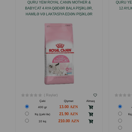
QURU YEM ROYAL CANIN MOTHER &
QURU YE
BABYCAT 4 AYA QƏDƏR BALA PIŞIKLƏR,
12 AYL
HAMILƏ VƏ LAKTASIYA EDƏN PIŞIKLƏR
ÜÇÜN TOYUQ DADI ILƏ.
( Rəylər)
Çəki
Qiymət
Almaq
13.00
400 gr
21.90
Кq (çəki ilə)
Кq 
210.00
10 kq