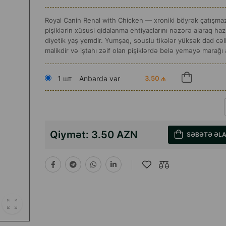
Royal Canin Renal with Chicken — xroniki böyrək çatışmazl
pişiklərin xüsusi qidalanma ehtiyaclarını nəzərə alaraq haz
diyetik yaş yemdir. Yumşaq, souslu tikələr yüksək dad cəlb
malikdir və iştahı zəif olan pişiklərdə belə yeməyə marağı ar
1 шт
Anbarda var
3.50 ₼
Qiymət:
3.50 AZN
SƏBƏTƏ ƏL