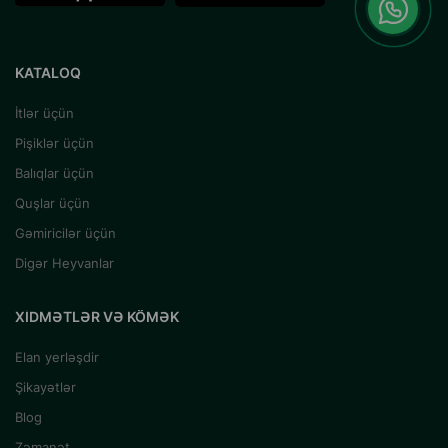
KATALOQ
İtlər üçün
Pişiklər üçün
Balıqlar üçün
Quşlar üçün
Gəmiricilər üçün
Digər Heyvanlar
XIDMƏTLƏR VƏ KÖMƏK
Elan yerləşdir
Şikayətlər
Blog
Zəmanət