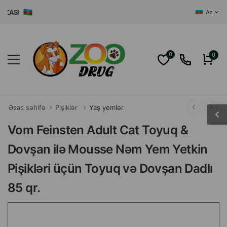
ASI
Az
0
0
Əsas səhifə
Pişiklər
Yaş yemlər
Vom Feinsten Adult Cat Toyuq &
Dovşan ilə Mousse Nəm Yem Yetkin
Pişikləri üçün Toyuq və Dovşan Dadlı
85 qr.