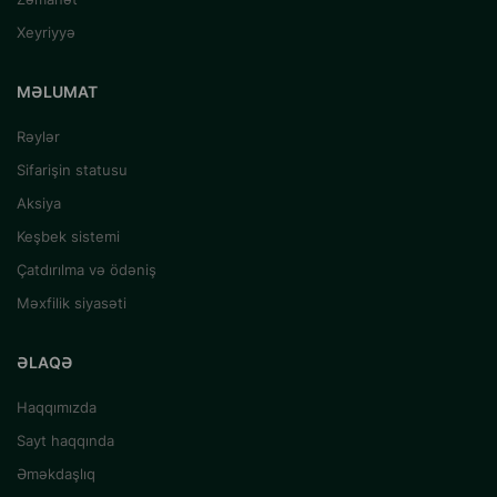
Xeyriyyə
MƏLUMAT
Rəylər
Sifarişin statusu
Aksiya
Keşbek sistemi
Çatdırılma və ödəniş
Məxfilik siyasəti
ƏLAQƏ
Haqqımızda
Sayt haqqında
Əməkdaşlıq