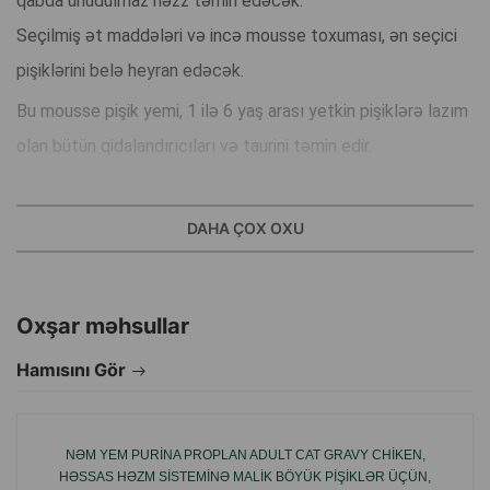
qabda unudulmaz həzz təmin edəcək.
Seçilmiş ət maddələri və incə mousse toxuması, ən seçici
pişiklərini belə heyran edəcək.
Bu mousse pişik yemi, 1 ilə 6 yaş arası yetkin pişiklərə lazım
olan bütün qidalandırıcıları və taurini təmin edir.
Vom Feinsten Adult mousse-u toyuq və dovşan ilə, taxıl,
soya və şəkər olmadan hazırlanmışdır.
DAHA ÇOX OXU
İstehsalçı ölkə: Almaniya.
Oxşar məhsullar
Hamısını Gör
NƏM YEM PURINA PROPLAN ADULT CAT GRAVY CHIKEN,
HƏSSAS HƏZM SISTEMINƏ MALIK BÖYÜK PIŞIKLƏR ÜÇÜN,