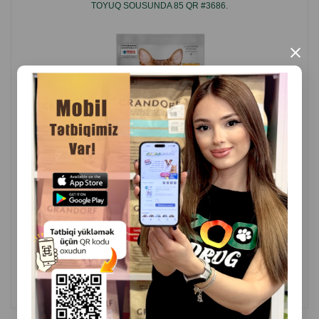
TOYUQ SOUSUNDA 85 QR #3686.
×
( Rəylər)
Çəki
Qiymət
Almaq
2.80
1 ədəd
ALMAQ