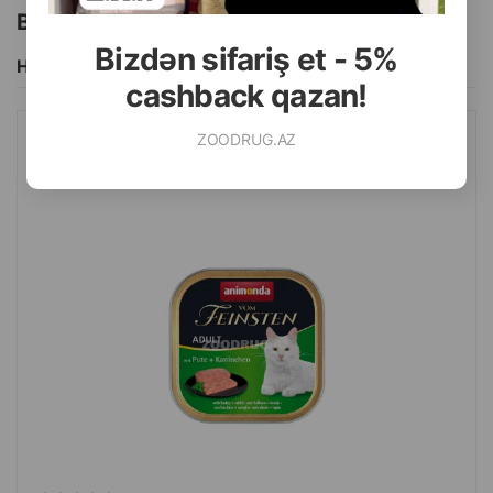
Bu brendin başqa məhsulları
Bizdən sifariş et - 5%
Hamısını Gör
cashback qazan!
ZOODRUG.AZ
NƏM YEM ANIMONDA VOM FEINSTEN YETKIN PIŞIKLƏR ÜÇÜN
HINDUŞKA VƏ DOVŞAN ILƏ 100 QR.