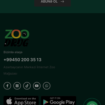
ABUNƏ OL
Bizimlə əlaqə
+99450 200 35 13
Azərbaycanın Mərkəzi İnternet Zoo
Mağazası