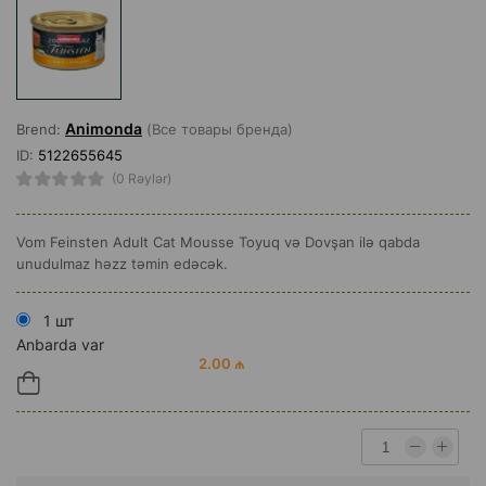
Animonda
Brend:
(Все товары бренда)
ID:
5122655645
(0 Rəylər)
Vom Feinsten Adult Cat Mousse Toyuq və Dovşan ilə qabda
unudulmaz həzz təmin edəcək.
1 шт
Anbarda var
2.00 ₼