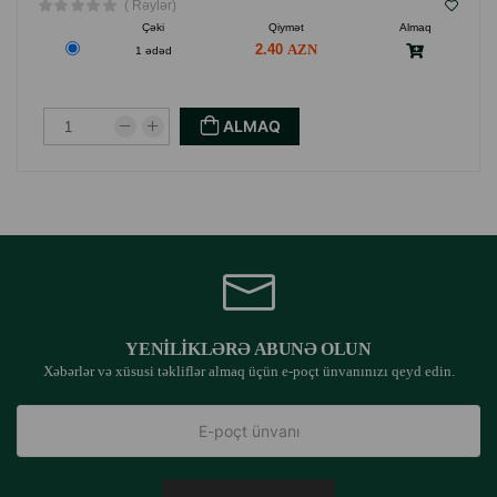
( Rəylər)
Çəki
Qiymət
Almaq
2.40
1 ədəd
ALMAQ
YENILIKLƏRƏ ABUNƏ OLUN
Xəbərlər və xüsusi təkliflər almaq üçün e-poçt ünvanınızı qeyd edin.