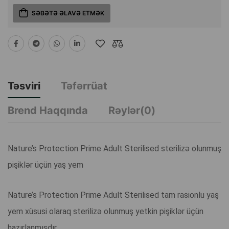
SƏBƏTƏ ƏLAVƏ ETMƏK
Təsviri
Təfərrüat
Brend Haqqında
Rəylər(0)
Nature’s Protection Prime Adult Sterilised sterilizə olunmuş
pişiklər üçün yaş yem
Nature’s Protection Prime Adult Sterilised tam rasionlu yaş
yem xüsusi olaraq sterilizə olunmuş yetkin pişiklər üçün
hazırlanmışdır