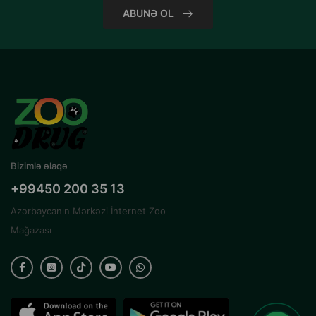
ABUNƏ OL
Bizimlə əlaqə
+99450 200 35 13
Azərbaycanın Mərkəzi İnternet Zoo
Mağazası