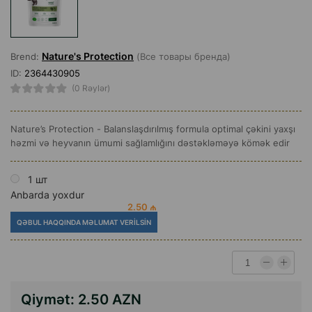
Nature's Protection
Brend:
(Все товары бренда)
ID:
2364430905
(0 Rəylər)
Nature’s Protection - Balanslaşdırılmış formula optimal çəkini yaxşı
həzmi və heyvanın ümumi sağlamlığını dəstəkləməyə kömək edir
1 шт
Anbarda yoxdur
2.50 ₼
QƏBUL HAQQINDA MƏLUMAT VERILSIN
Qiymət:
2.50 AZN