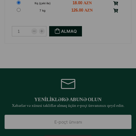
18.00
Кq (çəki ilə)
126.00
7 kg
ALMAQ
YENILIKLƏRƏ ABUNƏ OLUN
Xəbərlər və xüsusi təkliflər almaq üçün e-poçt ünvanınızı qeyd edin.