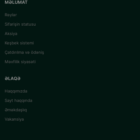
MƏLUMAT
Rəylər
Sifarişin statusu
Aksiya
Keşbek sistemi
Çatdırılma və ödəniş
Məxfilik siyasəti
ƏLAQƏ
Haqqımızda
Sayt haqqında
Əməkdaşlıq
Vakansiya