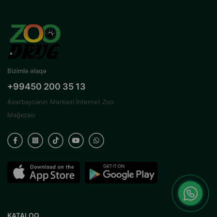
Bizimlə əlaqə
+99450 200 35 13
Azərbaycanın Mərkəzi İnternet Zoo
Mağazası
KATALOQ