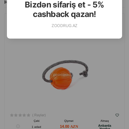
Hamısını Gör
Bizdən sifariş et - 5%
cashback qazan!
İT ÜÇÜN IPLI COLLAR LIKER OYUNCAĞI. DIAMETRI: 5 SM.
ZOODRUG.AZ
( Rəylər)
Çəki
Qiymət
Almaq
Anbarda
14.00
1 ədəd
Yoxdur