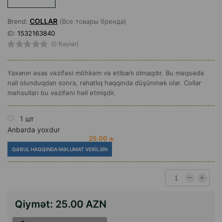
COLLAR
Brend:
(Все товары бренда)
ID:
1532163840
(0 Rəylər)
Yaxanın əsas vəzifəsi möhkəm və etibarlı olmaqdır. Bu məqsədə
nail olunduqdan sonra, rahatlıq haqqında düşünmək olar. Collar
məhsulları bu vəzifəni həll etmişdir.
1 шт
Anbarda yoxdur
25.00 ₼
QƏBUL HAQQINDA MƏLUMAT VERILSIN
Qiymət:
25.00 AZN