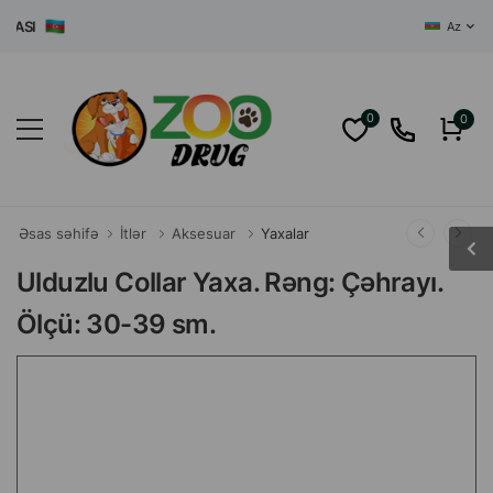
SI
Az
0
0
Əsas səhifə
İtlər
Aksesuar
Yaxalar
Ulduzlu Collar Yaxa. Rəng: Çəhrayı.
Ölçü: 30-39 sm.