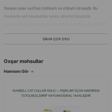
Yaxanın əsas vəzifəsi möhkəm və etibarlı olmaqdır. Bu
məqsədə nail olunduqdan sonra, rahatlıq haqqında
düşünmək olar. Collar məhsullarında bu vəzifə həll edilmişdir.
İstehsalda Collar çeşidindən ən yumşaq dəri istifadə olunur.
DAHA ÇOX OXU
Yaxanın səthini əlinizlə toxunun və fərqi hiss edin! Zamanla
yaxalar yalnız daha yaxşı olur, əlavə təbii parıltı və
Oxşar məhsullar
yumşaqlıq qazanır.
Hamısını Gör
İstehsalçı ölkə: Ukrayna.
NUNBELL CAT COLLAR GOLD — PIŞIKLƏR ÜÇÜN NƏZƏRDƏ
TUTULMUŞ ZƏRIF VƏ FUNKSIONAL YAXALIQDIR