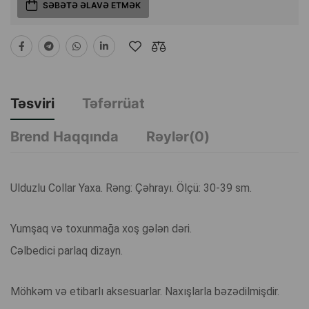
SƏBƏTƏ ƏLAVƏ ETMƏK
Təsviri
Təfərrüat
Brend Haqqında
Rəylər(0)
Ulduzlu Collar Yaxa. Rəng: Çəhrayı. Ölçü: 30-39 sm.
Yumşaq və toxunmağa xoş gələn dəri.
Cəlbedici parlaq dizayn.
Möhkəm və etibarlı aksesuarlar. Naxışlarla bəzədilmişdir.