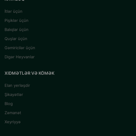
İtlər üçün
Pişiklər üçün
Balıqlar üçün
Quşlar üçün
Gəmiricilər üçün
Digər Heyvanlar
XIDMƏTLƏR VƏ KÖMƏK
Elan yerləşdir
Şikayətlər
Blog
Zəmanət
Xeyriyyə