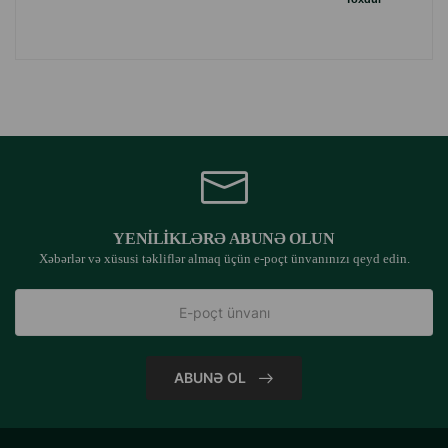
YENILIKLƏRƏ ABUNƏ OLUN
Xəbərlər və xüsusi təkliflər almaq üçün e-poçt ünvanınızı qeyd edin.
ABUNƏ OL