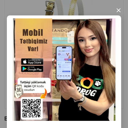
×
( Rəylər)
Çəki
Qiymət
Almaq
2.40
1 ədəd
ALMAQ
Bu brendin başqa məhsulları