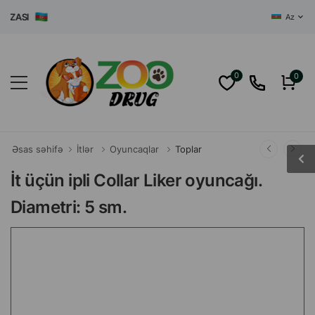
ASI
Az
0
0
Əsas səhifə
İtlər
Oyuncaqlar
Toplar
İt üçün ipli Collar Liker oyuncağı.
Diametri: 5 sm.