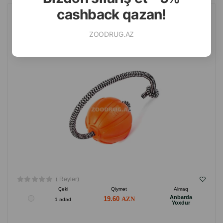
cashback qazan!
İT ÜÇÜN IPLI COLLAR LIKER OYUNCAĞI. DIAMETRI: 9 SM.
ZOODRUG.AZ
( Rəylər)
Çəki
Qiymət
Almaq
Anbarda
19.60
1 ədəd
Yoxdur