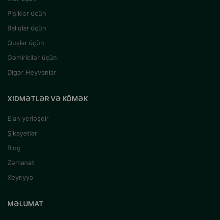
Pişiklər üçün
Balıqlar üçün
Quşlar üçün
Gəmiricilər üçün
Digər Heyvanlar
XIDMƏTLƏR VƏ KÖMƏK
Elan yerləşdir
Şikayətlər
Blog
Zəmanət
Xeyriyyə
MƏLUMAT