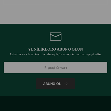
YENILIKLƏRƏ ABUNƏ OLUN
Xəbərlər və xüsusi təkliflər almaq üçün e-poçt ünvanınızı qeyd edin.
ABUNƏ OL