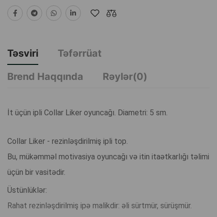
Təsviri
Təfərrüat
Brend Haqqında
Rəylər(0)
İt üçün ipli Collar Liker oyuncağı. Diametri: 5 sm.
Collar Liker - rezinləşdirilmiş ipli top.
Bu, mükəmməl motivasiya oyuncağı və itin itaətkarlığı təlimi
üçün bir vasitədir.
Üstünlüklər:
Rahat rezinləşdirilmiş ipə malikdir: əli sürtmür, sürüşmür.