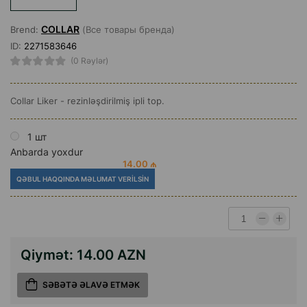
COLLAR
Brend:
(Все товары бренда)
ID:
2271583646
(0 Rəylər)
Collar Liker - rezinləşdirilmiş ipli top.
1 шт
Anbarda yoxdur
14.00 ₼
QƏBUL HAQQINDA MƏLUMAT VERILSIN
Qiymət:
14.00 AZN
SƏBƏTƏ ƏLAVƏ ETMƏK