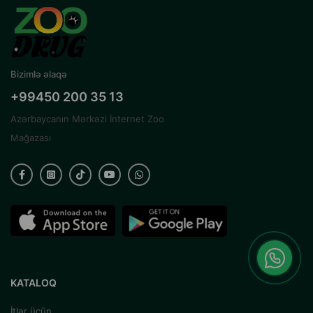
Bizimlə əlaqə
+99450 200 35 13
Azərbaycanın Mərkəzi İnternet Zoo
Mağazası
KATALOQ
İtlər üçün