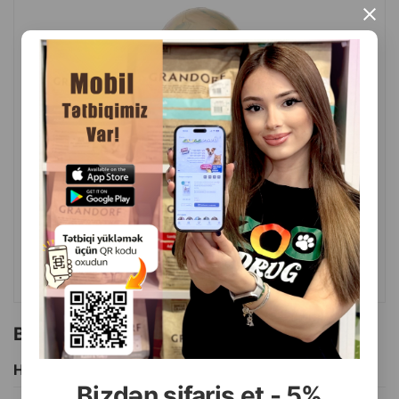
×
( Rəylər)
Çəki
Qiymət
Almaq
19.00
1 ədəd
ALMAQ
Bu brendin başqa məhsulları
Hamısını Gör
Bizdən sifariş et - 5%