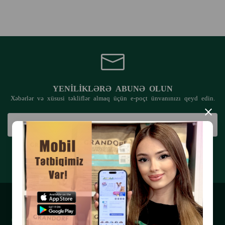
Sinitslər ailəsi yüksək səviyyədə qarşılıqlı etimad
və ümumi bir məqsədə malikdir - insanları və
onların ev heyvanlarını daha xoşbəxt etmək.
Bu prinsiplər 26 ildən artıqdır ki, uğurlu beynəlxalq
şirkəti inkişaf etdirməyə kömək edir.
YENILIKLƏRƏ ABUNƏ OLUN
Xəbərlər və xüsusi təkliflər almaq üçün e-poçt ünvanınızı qeyd edin.
×
ABUNƏ OL