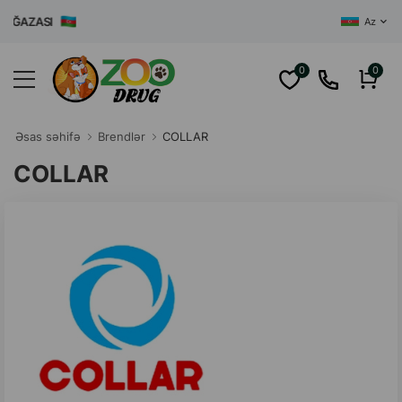
AĞAZASI
Az
0
0
Əsas səhifə
Brendlər
COLLAR
COLLAR