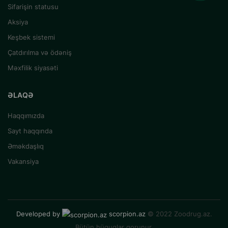
Sifarişin statusu
Aksiya
Keşbek sistemi
Çatdırılma və ödəniş
Məxfilik siyasəti
ƏLAQƏ
Haqqımızda
Sayt haqqında
Əməkdaşlıq
Vakansiya
Developed by
scorpion.az
© 2022 Zoodrug.az.
Bütün hüquqlar qorunur.