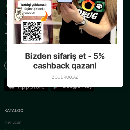
Bizimlə əlaqə
+99450 200 35 13
Azərbaycanın Mərkəzi İnternet Zoo
Mağazası
Bizdən sifariş et - 5%
cashback qazan!
ZOODRUG.AZ
KATALOQ
İtlər üçün