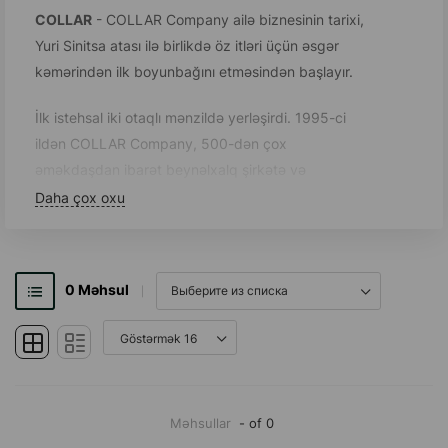
COLLAR
- COLLAR Company ailə biznesinin tarixi,
Yuri Sinitsa atası ilə birlikdə öz itləri üçün əsgər
kəmərindən ilk boyunbağını etməsindən başlayır.
İlk istehsal iki otaqlı mənzildə yerləşirdi. 1995-ci
ildən COLLAR Company, 500-dən çox
əməkdaşdan ibarət beynəlxalq şirkətə və
məhsullarının 78 ölkədə mövcudluğuna qədər
Daha çox oxu
böyümüşdür.
Yuri Sinitsa Jr. şirkətin sahibidir. Operativ
0
Məhsul
idarəetməni kiçik qardaşına tapşırıb. 15 il ərzində
Nikolay Sinitsa dizaynerlikdən icraçı direktora
qədər yüksəlib. Ataları Yuri Petroviç Sinitsa
logistika və keyfiyyət direktoru vəzifəsini tutur və
həmçinin Supercat taxta qum istehsalına rəhbərlik
edir.
Məhsullar
- of 0