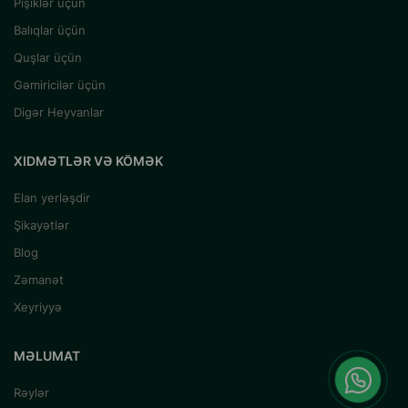
Pişiklər üçün
Balıqlar üçün
Quşlar üçün
Gəmiricilər üçün
Digər Heyvanlar
XIDMƏTLƏR VƏ KÖMƏK
Elan yerləşdir
Şikayətlər
Blog
Zəmanət
Xeyriyyə
MƏLUMAT
Rəylər