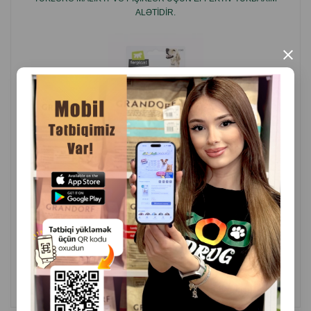
ALƏTIDIR.
×
( Rəylər)
Çəki
Qiymət
Almaq
24.00
1 ədəd
ALMAQ