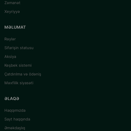
Zəmanət
Xeyriyyə
MƏLUMAT
Rəylər
Sifarişin statusu
Aksiya
Keşbek sistemi
Çatdırılma və ödəniş
Məxfilik siyasəti
ƏLAQƏ
Haqqımızda
Sayt haqqında
Əməkdaşlıq