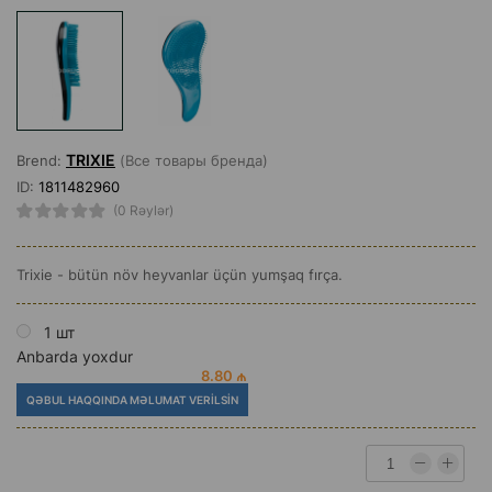
TRIXIE
Brend:
(Все товары бренда)
ID:
1811482960
(0 Rəylər)
Trixie - bütün növ heyvanlar üçün yumşaq fırça.
1 шт
Anbarda yoxdur
8.80 ₼
QƏBUL HAQQINDA MƏLUMAT VERILSIN