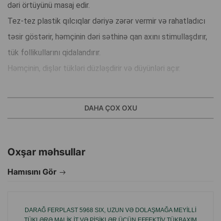
dəri örtüyünü masaj edir.
Tez-tez plastik qılcıqlar dəriyə zərər vermir və rahatladıcı
təsir göstərir, həmçinin dəri səthinə qan axını stimullaşdırır,
tük follikullarını qidalandırır.
Həmçinin, dişlər tükləri düzləşdirir və düyünləri açır.
Yumşaq düyün açmaq üçün.
Tüklərin və alt tüklərin zərif baxımı üçün
DAHA ÇOX OXU
Plastik.
Yumşaq plastik qılcıqlar.
Rahat erqonomik forma.
Oxşar məhsullar
Hamısını Gör
İstehsalçı ölkə: Çin.
DARAĞ FERPLAST 5968 SIX, UZUN VƏ DOLAŞMAĞA MEYILLI
TÜKLƏRƏ MALIK IT VƏ PIŞIKLƏR ÜÇÜN EFFEKTIV TÜKBAXIM