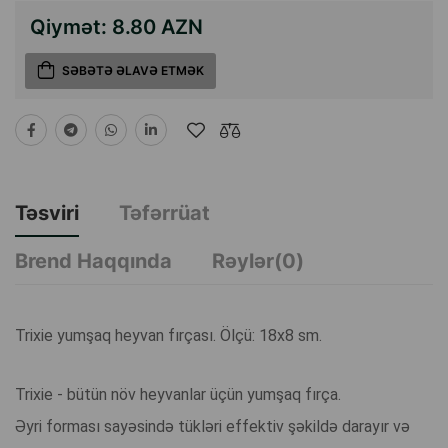
Qiymət:
8.80 AZN
SƏBƏTƏ ƏLAVƏ ETMƏK
Təsviri
Təfərrüat
Brend Haqqında
Rəylər(0)
Trixie yumşaq heyvan fırçası. Ölçü: 18x8 sm.
Trixie - bütün növ heyvanlar üçün yumşaq fırça.
Əyri forması sayəsində tükləri effektiv şəkildə darayır və