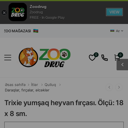
Zoodrug
VIEW
Zoodrug
FREE - In Google Play
AĞAZASI
Az
0
0
Əsas səhifə
İtlər
Qulluq
Daraqlar, fırçalar, əlcəklər
Trixie yumşaq heyvan fırçası. Ölçü: 18
x 8 sm.