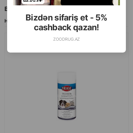
Bu brendin başqa məhsulları
Bizdən sifariş et - 5%
Hamısını Gör
cashback qazan!
ZOODRUG.AZ
QURU ŞAMPUN TRIXIE ITLƏR, PIŞIKLƏR VƏ DIGƏR KIÇIK
HEYVANLAR ÜÇÜN 100 QR.