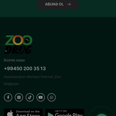
ABUNƏ OL
Bizimlə əlaqə
+99450 200 35 13
Azərbaycanın Mərkəzi İnternet Zoo
Mağazası