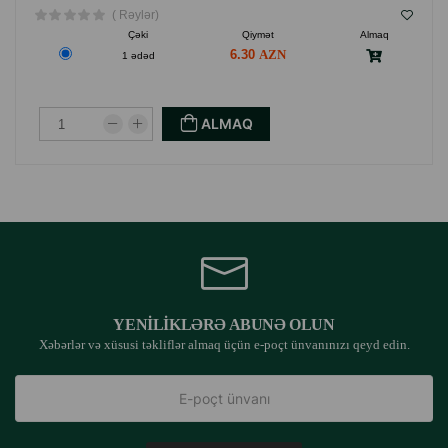
( Rəylər)
Çəki
Qiymət
Almaq
6.30
1 ədəd
ALMAQ
YENILIKLƏRƏ ABUNƏ OLUN
Xəbərlər və xüsusi təkliflər almaq üçün e-poçt ünvanınızı qeyd edin.