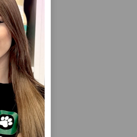
еть Все
 ШЕРСТИ
РАСЧЁСКА ДЛЯ СОБАК И КОШЕК TRIXIE С
ТРУМЕНТ
ЭРГОНОМИЧНОЙ РУЧКОЙ #23761
ОБАКАМИ С
И.