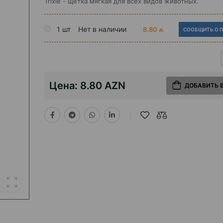
Trixie - щетка мягкая для всех видов животных.
1 шт
Нет в наличии
8.80 ₼
СООБЩИТЬ О 
Цена:
8.80 AZN
ДОБАВИТЬ 