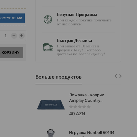
Бонусная Программа
ПОСТУПЛЕНИИ
При каждой покупке получайте
от нас бонусы
Быстрая Доставка
При заказе от 10 манат в
пределах Баку! Экспресс-
В КОРЗИНУ
доставка по Азербайджану!
Больше продуктов
Лежанка - коврик
Amiplay Country​
водонепроницаемый.
Цвет: Синий. Размер: L.
40 AZN
82x60 см. Код товара:
126340.
Игрушка Nunbell #0164