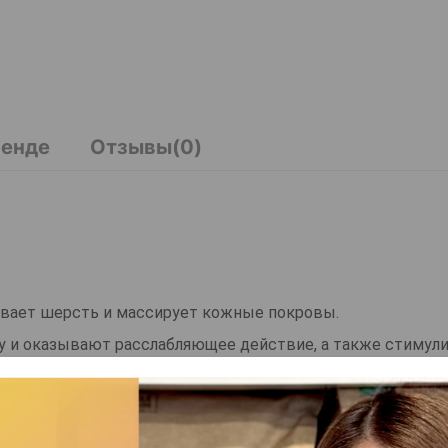
ренде
Отзывы(0)
.
ывает шерсть и массирует кожные покровы.
 и оказывают расслабляющее действие, а также стимул
ые луковицы.
ть.