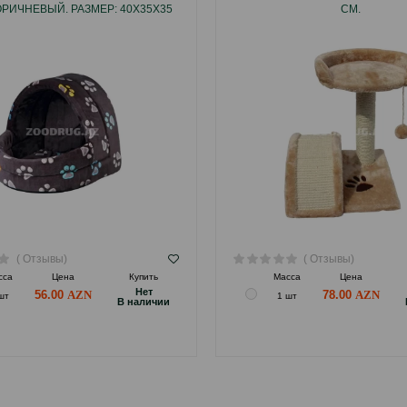
ОРИЧНЕВЫЙ. РАЗМЕР: 40Х35Х35
СМ.
СМ.
( Отзывы)
( Отзывы)
сса
Цена
Купить
Масса
Цена
Hет
56.00
78.00
шт
1 шт
B наличии