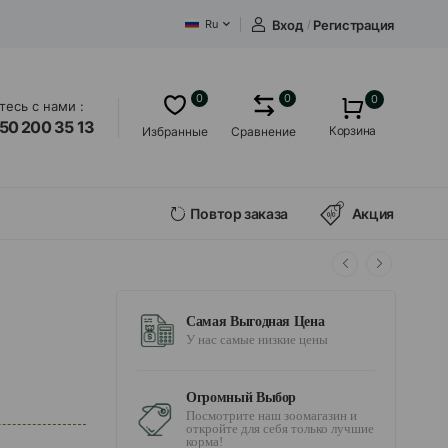
Вход
/
Регистрация
Ru
0
0
0
есь с нами :
50 200 35 13
Корзина
Избранные
Сравнение
Повтор заказа
Акция
Самая Выгодная Цена
У нас самые низкие цены
Огромный Выбор
Посмотрите наш зоомагазин и
откройте для себя только лучшие
корма!