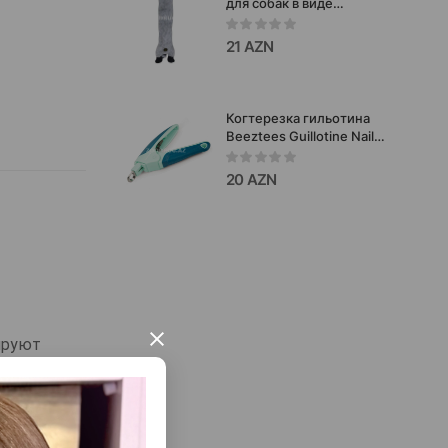
для собак в виде
длинного енота мягкая,
лёгкая и очень
21 AZN
увлекательная игрушка,
созданная для активных
игр, тряски и
перетягивания 66см.
Когтерезка гильотина
Beeztees Guillotine Nail
Clipper для собак.
Размер: 15 см.
20 AZN
×
ируют