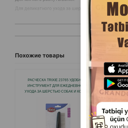
Для деликатного ухода за шерстью и подшёрстком
пластик.
Мягкая пластиковая щетина .
Удобная эргономическая форма.
Страна производитель: Китай.
Похожие товары
РАСЧЕСКА TRIXIE 23765 УДОБНЫЙ
РАС
ИНСТРУМЕНТ ДЛЯ ЕЖЕДНЕВНОГО
УДОБН
УХОДА ЗА ШЕРСТЬЮ СОБАК И КОШЕК.
ШЕРСТЬ
ВЫ
ЗАГРЯ