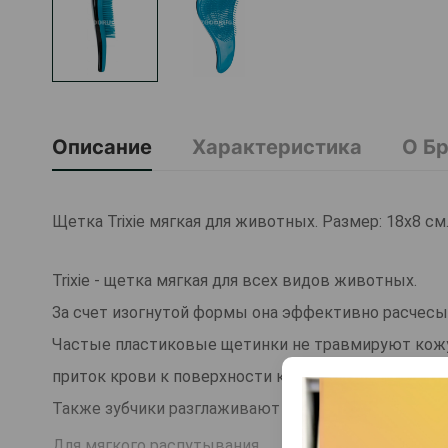
Описание
Характеристика
О Б
Щетка Trixie мягкая для животных. Размер: 18х8 см
Trixie - щетка мягкая для всех видов животных.
За счет изогнутой формы она эффективно расчес
Частые пластиковые щетинки не травмируют кожу
приток крови к поверхности кожи, питая волосян
Также зубчики разглаживают и распутывают шерс
Для мягкого распутывания.