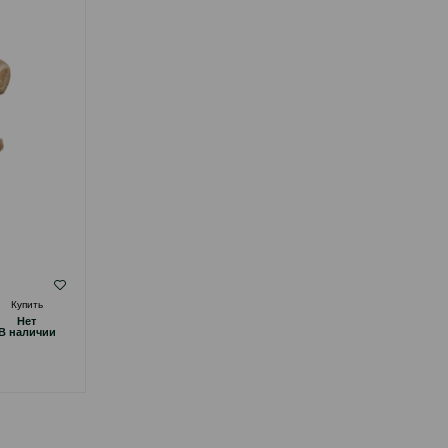
( Отзывы)
Купить
Масса
Цена
Купить
Hет
Hет
14.00
1 шт
B наличии
B наличии