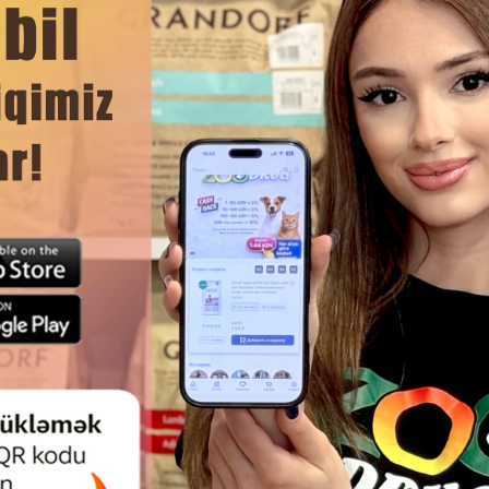
ЧИТАТЬ ДАЛЬШЕ
Смотр
ЧЕСКА-ГРЕБЕНЬ FERPLAST -
ЩЁТКА ДЛЯ ВЫЧЁСЫВАНИЯ
ЫЙ АКСЕССУАР ДЛЯ УХОДА ЗА
PETKIT-ЭФФЕКТИВНЫЙ ИНС
Ю КОШЕК И СОБАК, ПОМОГАЕТ
ДЛЯ УХОДА ЗА КОШКАМИ И С
ЧЕСЫВАТЬ БЛОХ, МЕЛКИЕ
ЛЮБЫМ ТИПОМ ШЕРСТ
ЗНЕНИЯ И ЛИШНЮЮ ШЕРСТЬ
#5836.