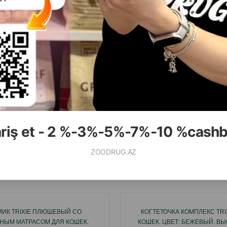
( Отзывы)
( Отзывы)
Масса
Цена
Купить
Масса
Цена
4.00
29.99
1 шт
1 шт
ariş et - 2 %-3%-5%-7%-10 %cash
КУПИТЬ
К
ZOODRUG.AZ
Смотр
ИК TRIXIE ПЛЮШЕВЫЙ СО
КОГТЕТОЧКА КОМПЛЕКС TRI
НЫМ МАТРАСОМ ДЛЯ КОШЕК.
КОШЕК. ЦВЕТ: БЕЖЕВЫЙ. ВЫ